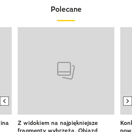
Polecane
Pokazywanie elementu 1 z 20
previous element
n
ina
Z widokiem na najpiękniejsze
Kon
fragmenty wybrzeża. Objazd
now