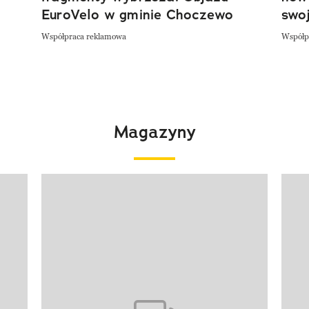
EuroVelo w gminie Choczewo
swoj
Współpraca reklamowa
Współp
Magazyny
Pokazywanie elementu 1 z 4