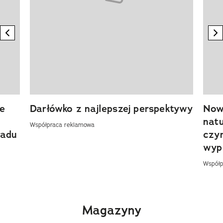
previous element
n
e
Darłówko z najlepszej perspektywy
Now
nat
Współpraca reklamowa
ładu
czy
wyp
Współp
Magazyny