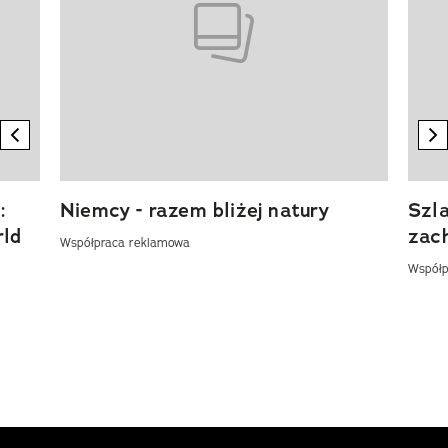
previous element
n
:
Niemcy - razem bliżej natury
Szl
rld
zac
Współpraca reklamowa
Współp