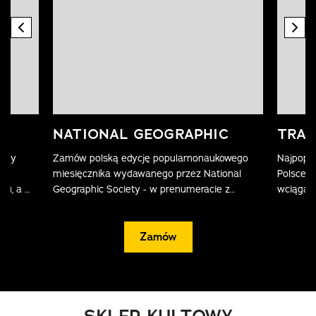
previous element
nex
NATIONAL GEOGRAPHIC
TRAV
wany
Zamów polską edycję popularnonaukowego
Najpopu
nie
miesięcznika wydawanego przez National
Polsce. 
bu, a w
Geographic Society - w prenumeracie z
wciągaj
macje o
darmową dostawą prosto do domu.
fotogra
Zamów