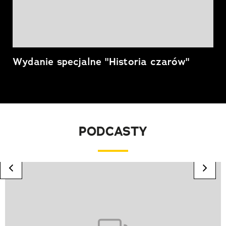
Wydanie specjalne "Historia czarów"
PODCASTY
previous element
next
Pokazywanie elementu 1 z 10