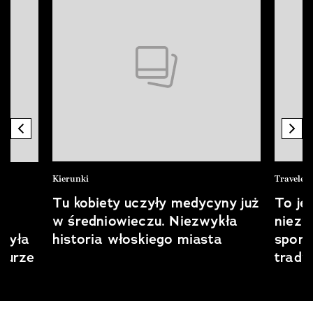
previous element
nex
Kierunki
Traveler
mu
Tu kobiety uczyły medycyny już
To je
w średniowieczu. Niezwykła
niezw
rzyła
historia włoskiego miasta
sport
turze
tradyc