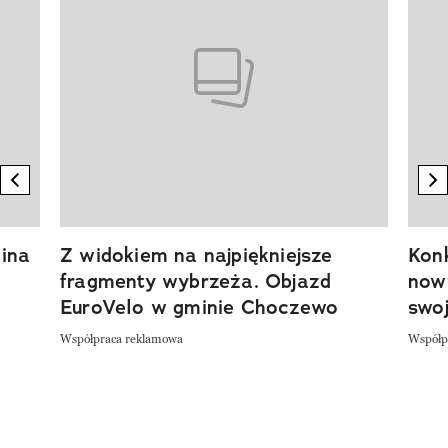
previous element
n
ina
Z widokiem na najpiękniejsze
Kon
fragmenty wybrzeża. Objazd
now
EuroVelo w gminie Choczewo
swoj
Współpraca reklamowa
Współp