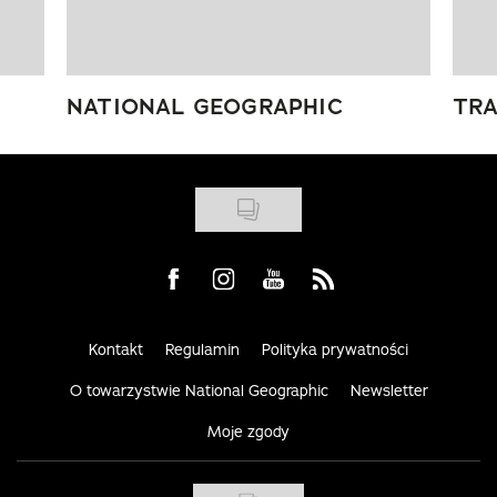
NATIONAL GEOGRAPHIC
TRA
Visit us on Facebook
Visit us on Instagram
Visit us on Youtube
Visit us on Rss
Kontakt
Regulamin
Polityka prywatności
O towarzystwie National Geographic
Newsletter
Moje zgody