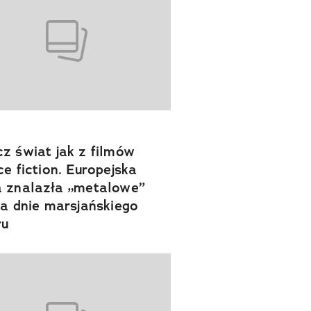
z świat jak z filmów
ce fiction. Europejska
 znalazła „metalowe”
na dnie marsjańskiego
ru