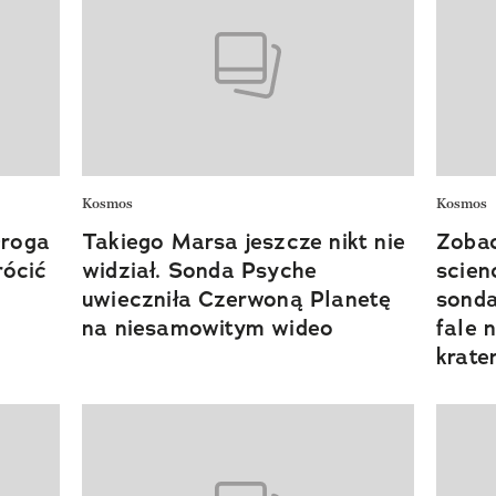
Kosmos
Kosmos
Droga
Takiego Marsa jeszcze nikt nie
Zobac
rócić
widział. Sonda Psyche
scien
uwieczniła Czerwoną Planetę
sonda
na niesamowitym wideo
fale 
krate