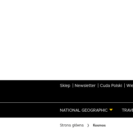
Skip
to
main
content
Sklep
Newsletter
Cuda Polski
Wie
NATIONAL GEOGRAPHIC
TRAV
Strona główna
Kosmos