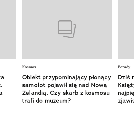
Kosmos
Porady
za
Obiekt przypominający płonący
Dziś 
.
samolot pojawił się nad Nową
Księż
a
Zelandią. Czy skarb z kosmosu
najpi
trafi do muzeum?
zjawi