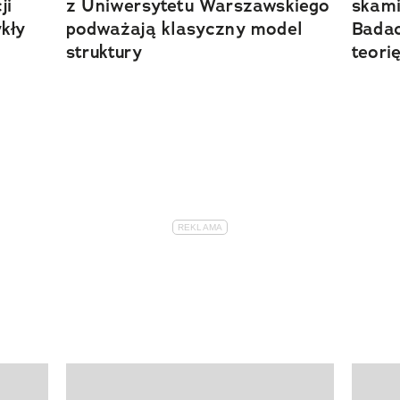
ji
z Uniwersytetu Warszawskiego
skami
kły
podważają klasyczny model
Badac
struktury
teori