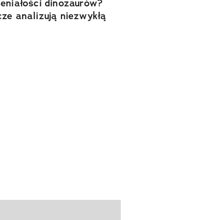
eniałości dinozaurów?
ze analizują niezwykłą
ę