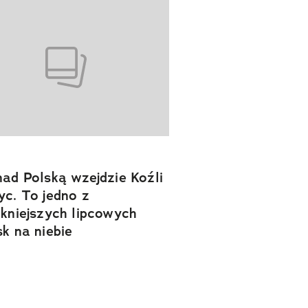
nad Polską wzejdzie Koźli
yc. To jedno z
ękniejszych lipcowych
sk na niebie