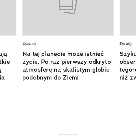
Kosmos
Porady
ają
Na tej planecie może istnieć
Szyku
tkie
życie. Po raz pierwszy odkryto
obser
ą
atmosferę na skalistym globie
tegor
ia
podobnym do Ziemi
niż z