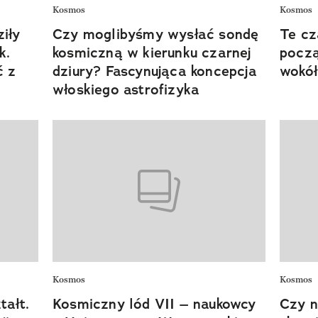
Kosmos
Kosmos
iły
Czy moglibyśmy wysłać sondę
Te cz
k.
kosmiczną w kierunku czarnej
począ
ć z
dziury? Fascynująca koncepcja
wokół
włoskiego astrofizyka
Kosmos
Kosmos
tałt.
Kosmiczny lód VII – naukowcy
Czy n