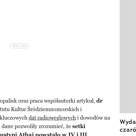
Pokazy
opalisk oraz praca współautorki artykuł,
dr
ytutu Kultur Śródziemnomorskich i
y kluczowych
dat radiowęglowych
i dowodów na
Wydan
e dane pozwoliły zrozumieć, że
setki
czar
styni Atbai powstało w IV i III