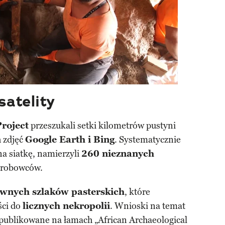
satelity
Project
przeszukali setki kilometrów pustyni
h zdjęć
Google Earth i Bing
. Systematycznie
na siatkę, namierzyli
260 nieznanych
robowców.
awnych szlaków pasterskich
, które
ści do
licznych nekropolii
. Wnioski na temat
opublikowane na łamach „African Archaeological