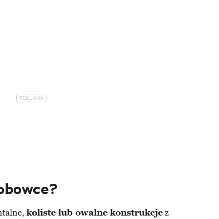
robowce?
talne,
koliste lub owalne konstrukcje
z