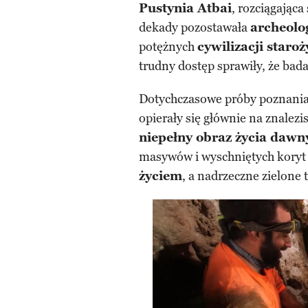
Pustynia Atbai
, rozciągająca
dekady pozostawała
archeolo
potężnych
cywilizacji staro
trudny dostęp sprawiły, że bad
Dotychczasowe próby poznania 
opierały się głównie na znalezi
niepełny obraz życia daw
masywów i wyschniętych koryt 
życiem
, a nadrzeczne zielone