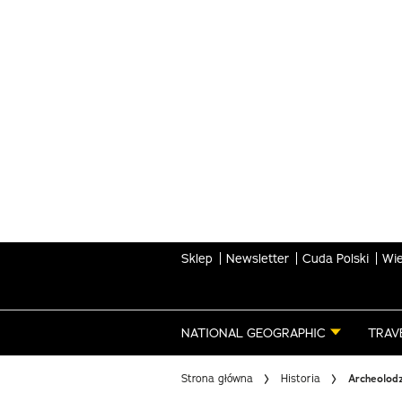
Skip
to
main
content
Sklep
Newsletter
Cuda Polski
Wie
NATIONAL GEOGRAPHIC
TRAV
Strona główna
Historia
Archeolodz