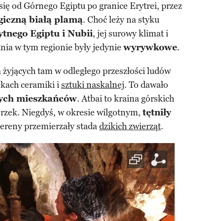
 się od Górnego Egiptu po granice Erytrei, przez
giczną białą plamą
. Choć leży na styku
żytnego Egiptu i Nubii
, jej surowy klimat i
ania w tym regionie były jedynie
wyrywkowe
.
żyjących tam w odległego przeszłości ludów
skach ceramiki i
sztuki naskalnej
. To dawało
nych mieszkańców
. Atbai to kraina górskich
rzek. Niegdyś, w okresie wilgotnym,
tętniły
 tereny przemierzały stada
dzikich zwierząt
.