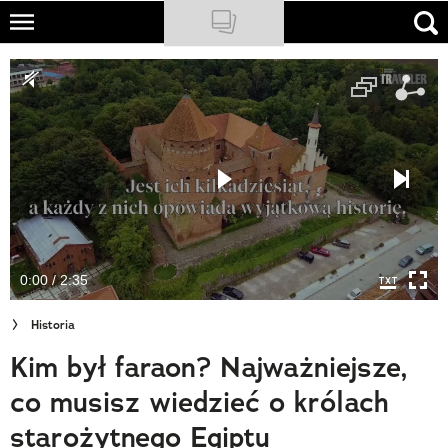
Skip
to
NATIONAL GEOGRAPHIC
main
content
TRAVELER
PODCASTY
Sklep
Newsletter
0:00 / 2:35
Cuda Polski
Historia
Wielki Konkurs Fotograficzny
Kim był faraon? Najważniejsze,
Trendbook Podróżniczy
co musisz wiedzieć o królach
Polecane
starożytnego Egiptu