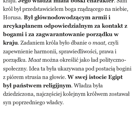
kraju.
Jego władza miała boski charakter
. Sam
król był przedstawicielem boga rządzącego na niebie,
Horusa.
Był głównodowodzącym armii i
arcykapłanem odpowiedzialnym za kontakt z
bogami i za zagwarantowanie porządku w
kraju
. Zadaniem króla było dbanie o
czyli
maat,
zapewnienie harmonii, sprawiedliwości, prawa i
porządku.
można określić jako ład polityczno-
Maat
społeczny. Idea ta była ukazywana pod postacią bogini
z piórem strusia na głowie.
W swej istocie Egipt
był państwem religijnym
. Władza była
dziedziczona, najczęściej kolejnym królwem zostawał
syn poprzedniego władcy.