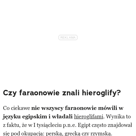
Czy faraonowie znali hieroglify?
Co ciekawe
nie wszyscy faraonowie mówili w
języku egipskim i władali
hieroglifami
. Wynika to
z faktu, że w I tysiącleciu p.n.e. Egipt często znajdował
się pod okupacją: perską, grecką czy rzymską.