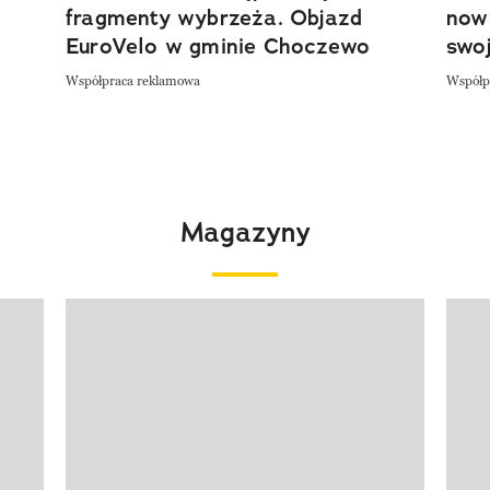
fragmenty wybrzeża. Objazd
now
EuroVelo w gminie Choczewo
swoj
Współpraca reklamowa
Współp
Magazyny
Pokazywanie elementu 1 z 4