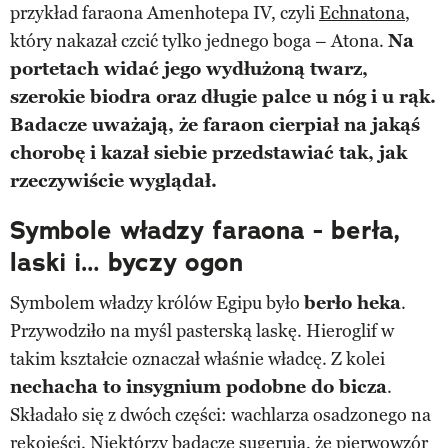
przykład faraona Amenhotepa IV, czyli
Echnatona
,
który nakazał czcić tylko jednego boga – Atona.
Na
portetach widać jego wydłużoną twarz,
szerokie biodra oraz długie palce u nóg i u rąk.
Badacze uważają, że faraon cierpiał na jakąś
chorobę i kazał siebie przedstawiać tak, jak
rzeczywiście wyglądał.
Symbole władzy faraona - berła,
laski i… byczy ogon
Symbolem władzy królów Egipu było
berło heka
.
Przywodziło na myśl pasterską laskę. Hieroglif w
takim kształcie oznaczał właśnie władcę. Z kolei
nechacha to insygnium podobne do bicza
.
Składało się z dwóch części: wachlarza osadzonego na
rękojeści. Niektórzy badacze sugerują, że pierwowzór