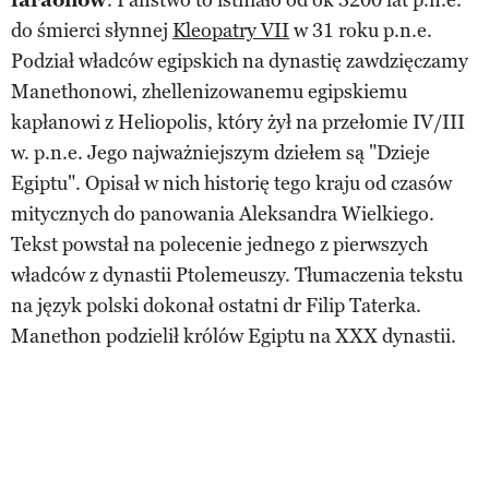
faraonów
. Państwo to istniało od ok 3200 lat p.n.e.
do śmierci słynnej
Kleopatry VII
w 31 roku p.n.e.
Podział władców egipskich na dynastię zawdzięczamy
Manethonowi, zhellenizowanemu egipskiemu
kapłanowi z Heliopolis, który żył na przełomie IV/III
w. p.n.e. Jego najważniejszym dziełem są "Dzieje
Egiptu". Opisał w nich historię tego kraju od czasów
mitycznych do panowania Aleksandra Wielkiego.
Tekst powstał na polecenie jednego z pierwszych
władców z dynastii Ptolemeuszy. Tłumaczenia tekstu
na język polski dokonał ostatni dr Filip Taterka.
Manethon podzielił królów Egiptu na XXX dynastii.