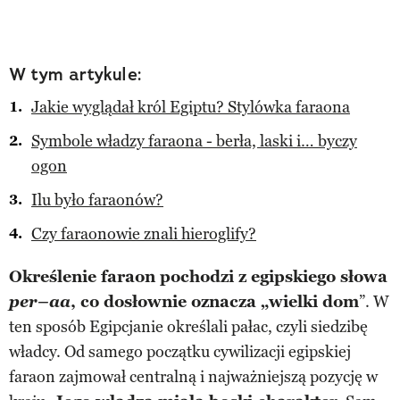
W tym artykule:
Jakie wyglądał król Egiptu? Stylówka faraona
Symbole władzy faraona - berła, laski i… byczy
ogon
Ilu było faraonów?
Czy faraonowie znali hieroglify?
Określenie faraon pochodzi z egipskiego słowa
per–aa
, co dosłownie oznacza „wielki dom
”. W
ten sposób Egipcjanie określali pałac, czyli siedzibę
władcy. Od samego początku cywilizacji egipskiej
faraon zajmował centralną i najważniejszą pozycję w