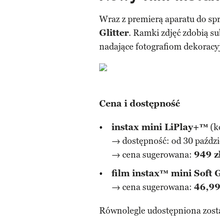
Wraz z premierą aparatu do spr
Glitter
. Ramki zdjęć zdobią sub
nadające fotografiom dekoracy
Cena i dostępność
instax mini LiPlay+™
(k
→ dostępność: od 30 paździ
→ cena sugerowana:
949 z
film instax™ mini Soft G
→ cena sugerowana:
46,99
Równolegle udostępniona zosta