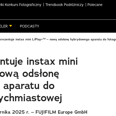
lki Konkurs Fotograficzny
Trendbook Podróżniczy
Polecane
ELER
PODCASTY
m prezentuje instax mini LiPlay+™ – nową odsłonę hybrydowego aparatu do fotogr
entuje instax mini
nową odsłonę
 aparatu do
tychmiastowej
ernika 2025 r. – FUJIFILM Europe GmbH