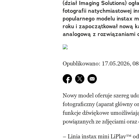
(dział Imaging Solutions) o
fotografii natychmiastowej in
popularnego modelu instax m
roku i zapoczątkował nową k
analogową z rozwiązaniami 
Opublikowano: 17.05.2026, 08
Udostępnij na facebook
Udostępnij na twitter
E-mail do przyjaciela
Nowy model oferuje szereg ud
fotograficzny (aparat główny or
funkcje dźwiękowe umożliwiają
powiązanych ze zdjęciami oraz 
– Linia instax mini LiPlay™ od 