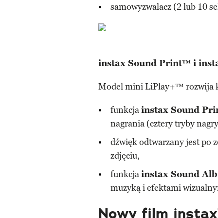
samowyzwalacz (2 lub 10 s
instax Sound Print™ i in
Model mini LiPlay+™ rozwija k
funkcja
instax Sound Pr
nagrania (cztery tryby nagr
dźwięk odtwarzany jest po
zdjęciu,
funkcja
instax Sound A
muzyką i efektami wizualny
Nowy film instax