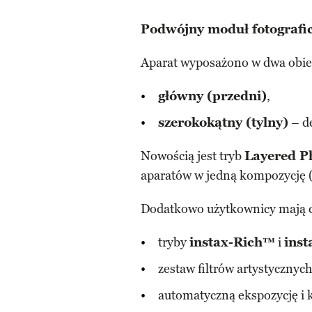
Podwójny moduł fotografic
Aparat wyposażono w dwa obi
główny (przedni)
,
szerokokątny (tylny)
– d
Nowością jest tryb
Layered P
aparatów w jedną kompozycję (z
Dodatkowo użytkownicy mają d
tryby
instax-Rich™
i
ins
zestaw filtrów artystycznych
automatyczną ekspozycję i 