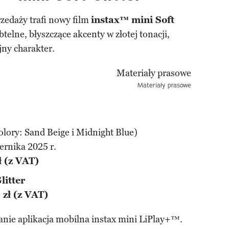
zedaży trafi nowy film
instax™ mini Soft
telne, błyszczące akcenty w złotej tonacji,
jny charakter.
Materiały prasowe
olory: Sand Beige i Midnight Blue)
ernika 2025 r.
ł (z VAT)
litter
 zł (z VAT)
nie aplikacja mobilna instax mini LiPlay+™.