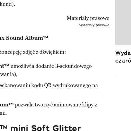
ekund).
Materiały prasowe
stax Sound Album™
oncepcję zdjęć z dźwiękiem:
Wydan
czar
int™
umożliwia dodanie 3‑sekundowego
ywania),
 zeskanowaniu kodu QR wydrukowanego na
lbum™
pozwala tworzyć animowane klipy z
mi.
™ mini Soft Glitter