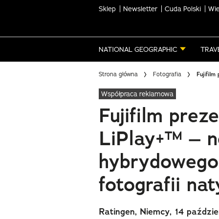
Sklep
Newsletter
Cuda Polski
Wie
Skip
to
main
NATIONAL GEOGRAPHIC
TRAV
content
Strona główna
Fotografia
Fujifil
Współpraca reklamowa
Fujifilm prez
LiPlay+™ – 
hybrydowego
fotografii na
Ratingen, Niemcy, 14 paździ