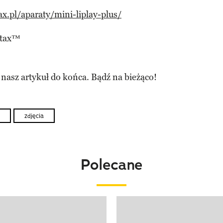
ax.pl/aparaty/mini-liplay-plus/
stax™
 nasz artykuł do końca. Bądź na bieżąco!
zdjęcia
Polecane
o 4 z 20