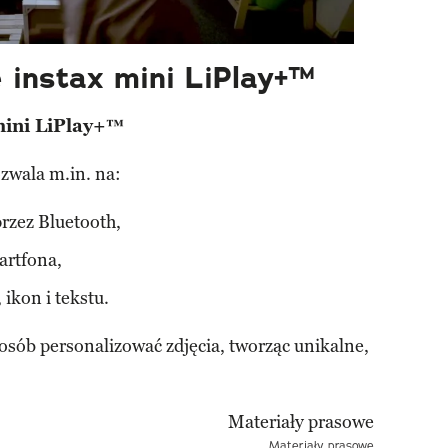
 instax mini LiPlay+™
mini LiPlay+™
zwala m.in. na:
rzez Bluetooth,
artfona,
ikon i tekstu.
sób personalizować zdjęcia, tworząc unikalne,
Materiały prasowe