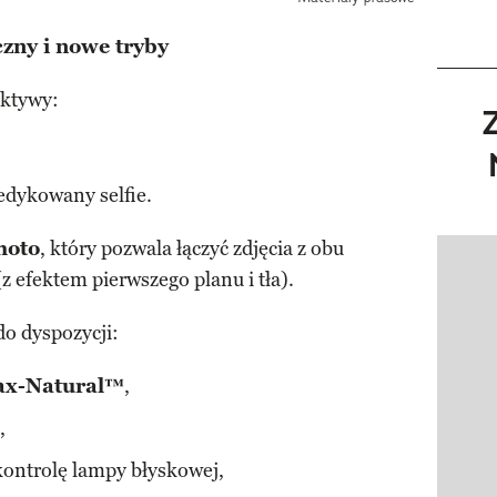
zny i nowe tryby
ektywy:
edykowany selfie.
hoto
, który pozwala łączyć zdjęcia z obu
Pokazy
 efektem pierwszego planu i tła).
o dyspozycji:
tax-Natural™
,
,
kontrolę lampy błyskowej,