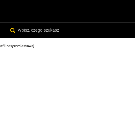
Search
afii natychmiastowej