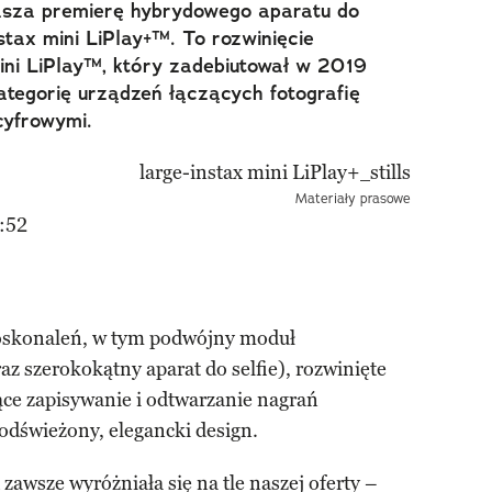
głasza premierę hybrydowego aparatu do
stax mini LiPlay+™. To rozwinięcie
ini LiPlay™, który zadebiutował w 2019
ategorię urządzeń łączących fotografię
cyfrowymi.
Materiały prasowe
:52
oskonaleń, w tym podwójny moduł
az szerokokątny aparat do selfie), rozwinięte
ce zapisywanie i odtwarzanie nagrań
odświeżony, elegancki design.
zawsze wyróżniała się na tle naszej oferty –