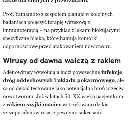
także dla chorych z przerzutami.
Prof. Yamamoto z zespołem planuje w kolejnych
badaniach połączyć terapię wirusową z
immunoterapią – na przykład z lekami blokującymi
specyficzne białka, które hamują komórki
odpornościowe przed atakowaniem nowotworu.
Wirusy od dawna walczą z rakiem
Adenowirusy wywołują u ludzi powszechne
infekcje
dróg oddechowych i układu pokarmowego
, ale
są od dekad testowane jako potencjalna broń przeciw
nowotworom. Już w latach 50. XX wieku pacjentkom
z
rakiem szyjki macicy
wstrzykiwano dzikie
szczepy adenowirusa, z pewnymi sukcesami.