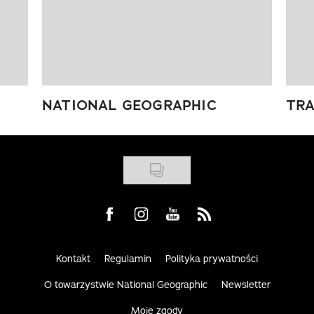
NATIONAL GEOGRAPHIC
TRA
Visit us on Facebook
Visit us on Instagram
Visit us on Youtube
Visit us on Rss
Kontakt
Regulamin
Polityka prywatności
O towarzystwie National Geographic
Newsletter
Moje zgody