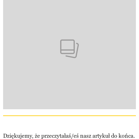
Dziękujemy, że przeczytałaś/eś nasz artykuł do końca.