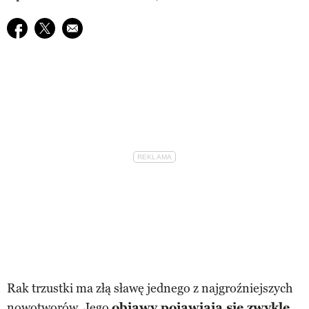
Udostępnij na facebook
Udostępnij na twitter
E-mail do przyjaciela
Rak trzustki ma złą sławę jednego z najgroźniejszych
nowotworów. Jego
objawy pojawiają się zwykle