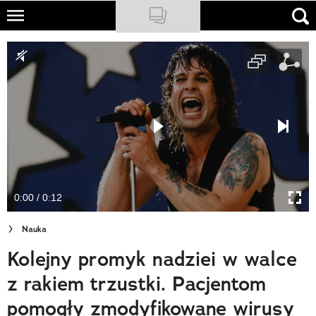
Skip
to
NATIONAL GEOGRAPHIC
main
content
TRAVELER
PODCASTY
Sklep
Newsletter
0:00 / 0:12
Cuda Polski
Nauka
Wielki Konkurs Fotograficzny
Kolejny promyk nadziei w walce
Trendbook Podróżniczy
z rakiem trzustki. Pacjentom
Polecane
pomogły zmodyfikowane wirusy