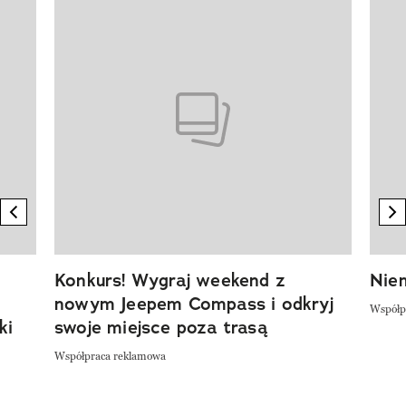
Pokazywanie elementu 1 z 20
previous element
n
Konkurs! Wygraj weekend z
Niem
nowym Jeepem Compass i odkryj
Współp
ki
swoje miejsce poza trasą
Współpraca reklamowa