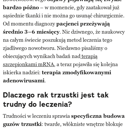
bardzo późno
– w momencie, gdy zaatakował już
sąsiednie tkanki i nie można go usunąć chirurgicznie.
Od momentu diagnozy
pacjenci przeżywają
średnio 3–6 miesięcy
. Nic dziwnego, że naukowcy
na całym świecie poszukują metod leczenia tego
zjadliwego nowotworu. Niedawno pisaliśmy o
obiecujących wynikach badań nad
terapią
szczepionkami mRNA
, a teraz pojawiła się kolejna
iskierka nadziei:
terapia zmodyfikowanymi
adenowirusami
.
Dlaczego rak trzustki jest tak
trudny do leczenia?
Trudności w leczeniu sprawia
specyficzna budowa
guzów trzustki
: twarde, włókniste wnętrze blokuje