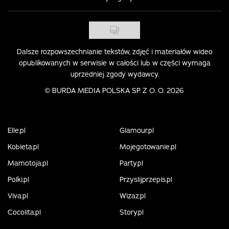
Dalsze rozpowszechnianie tekstów, zdjęć i materiałów wideo
opublikowanych w serwisie w całości lub w części wymaga
uprzedniej zgody wydawcy.
©
BURDA MEDIA POLSKA SP. Z O. O. 2026
Elle.pl
Glamour.pl
Kobieta.pl
Mojegotowanie.pl
Mamotoja.pl
Party.pl
Polki.pl
Przyslijprzepis.pl
Viva.pl
Wizaz.pl
Cocolita.pl
Story.pl