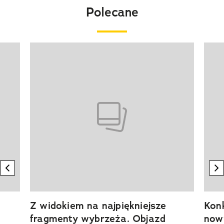
Polecane
Pokazywanie elementu 1 z 20
previous element
n
Z widokiem na najpiękniejsze
Kon
fragmenty wybrzeża. Objazd
now