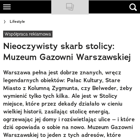
Skip
to
NATIONAL GEOGRAPHIC
Lifestyle
main
content
Współpraca reklamowa
TRAVELER
Nieoczywisty skarb stolicy:
PODCASTY
Muzeum Gazowni Warszawskiej
Sklep
Warszawa pełna jest dobrze znanych, wręcz
Newsletter
legendarnych obiektów: Pałac Kultury, Stare
Miasto z Kolumną Zygmunta, czy Belweder, żeby
Cuda Polski
wymienić tylko tych kilka. Ale jest w Stolicy
miejsce, które przez dekady działało w cieniu
Wielki Konkurs Fotograficzny
wielkiej historii, zasilając stolicę energią,
Trendbook Podróżniczy
ogrzewając jej domy i rozświetlając ulice – i które
dziś opowiada o sobie na nowo. Muzeum Gazowni
Polecane
Warszawskiej to jeden z tych adresów, które