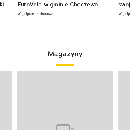
ki
EuroVelo w gminie Choczewo
swoj
Współpraca reklamowa
Współp
Magazyny
Pokazywanie elementu 1 z 4