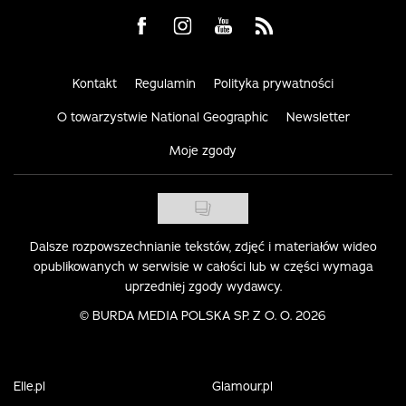
Visit us on Facebook
Visit us on Instagram
Visit us on Youtube
Visit us on Rss
Kontakt
Regulamin
Polityka prywatności
O towarzystwie National Geographic
Newsletter
Moje zgody
Dalsze rozpowszechnianie tekstów, zdjęć i materiałów wideo
opublikowanych w serwisie w całości lub w części wymaga
uprzedniej zgody wydawcy.
©
BURDA MEDIA POLSKA SP. Z O. O. 2026
Elle.pl
Glamour.pl