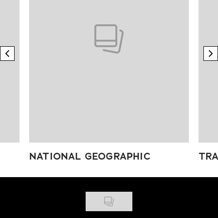
previous element
n
NATIONAL GEOGRAPHIC
TRA