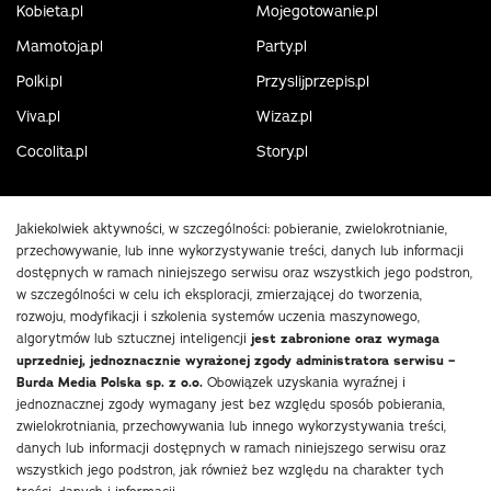
Kobieta.pl
Mojegotowanie.pl
Mamotoja.pl
Party.pl
Polki.pl
Przyslijprzepis.pl
Viva.pl
Wizaz.pl
Cocolita.pl
Story.pl
Jakiekolwiek aktywności, w szczególności: pobieranie, zwielokrotnianie,
przechowywanie, lub inne wykorzystywanie treści, danych lub informacji
dostępnych w ramach niniejszego serwisu oraz wszystkich jego podstron,
w szczególności w celu ich eksploracji, zmierzającej do tworzenia,
rozwoju, modyfikacji i szkolenia systemów uczenia maszynowego,
algorytmów lub sztucznej inteligencji
jest zabronione oraz wymaga
uprzedniej, jednoznacznie wyrażonej zgody administratora serwisu –
Burda Media Polska sp. z o.o.
Obowiązek uzyskania wyraźnej i
jednoznacznej zgody wymagany jest bez względu sposób pobierania,
zwielokrotniania, przechowywania lub innego wykorzystywania treści,
danych lub informacji dostępnych w ramach niniejszego serwisu oraz
wszystkich jego podstron, jak również bez względu na charakter tych