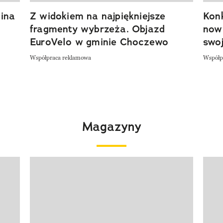
ina
Z widokiem na najpiękniejsze
Kon
fragmenty wybrzeża. Objazd
now
EuroVelo w gminie Choczewo
swoj
Współpraca reklamowa
Współp
Magazyny
Pokazywanie elementu 1 z 4