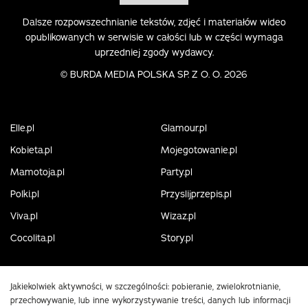
Dalsze rozpowszechnianie tekstów, zdjęć i materiałów wideo
opublikowanych w serwisie w całości lub w części wymaga
uprzedniej zgody wydawcy.
©
BURDA MEDIA POLSKA SP. Z O. O. 2026
Elle.pl
Glamour.pl
Kobieta.pl
Mojegotowanie.pl
Mamotoja.pl
Party.pl
Polki.pl
Przyslijprzepis.pl
Viva.pl
Wizaz.pl
Cocolita.pl
Story.pl
Jakiekolwiek aktywności, w szczególności: pobieranie, zwielokrotnianie,
przechowywanie, lub inne wykorzystywanie treści, danych lub informacji