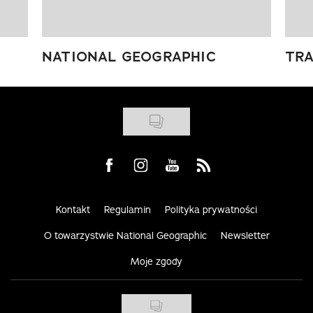
NATIONAL GEOGRAPHIC
TRA
Visit us on Facebook
Visit us on Instagram
Visit us on Youtube
Visit us on Rss
Kontakt
Regulamin
Polityka prywatności
O towarzystwie National Geographic
Newsletter
Moje zgody