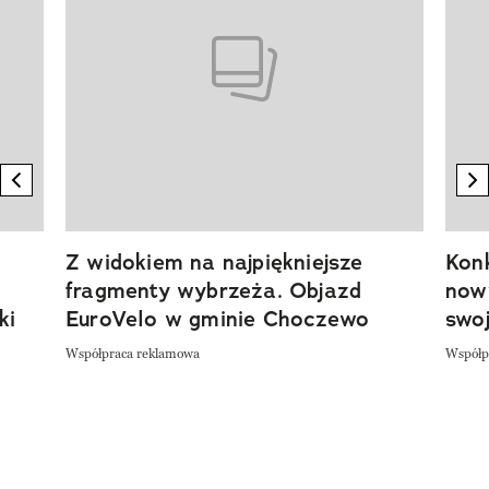
previous element
n
Z widokiem na najpiękniejsze
Kon
fragmenty wybrzeża. Objazd
now
ki
EuroVelo w gminie Choczewo
swoj
Współpraca reklamowa
Współp