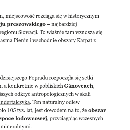
, miejscowość rozciąga się w historycznym
ju preszowskiego
– najbardziej
egionu Słowacji. To właśnie tam wznoszą się
 pasma Pienin i wschodnie obszary Karpat z
dzisiejszego Popradu rozpoczęła się setki
m, a konkretnie w pobliskich
Gánovcach
,
szych odkryć antropologicznych w skali
ndertalczyka
. Ten naturalny odlew
o 105 tys. lat, jest dowodem na to, że
obszar
 epoce lodowcowej
, przyciągając wczesnych
i mineralnymi.