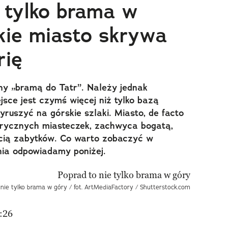
e tylko brama w
kie miasto skrywa
rię
y „bramą do Tatr”. Należy jednak
ejsce jest czymś więcej niż tylko bazą
ruszyć na górskie szlaki. Miasto, de facto
torycznych miasteczek, zachwyca bogatą,
ścią zabytków. Co warto zobaczyć w
nia odpowiadamy poniżej.
 nie tylko brama w góry / fot. ArtMediaFactory / Shutterstock.com
:26