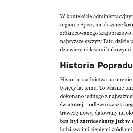
W kontekście administracyjnym
regionie
Spisz
, na obszarze
kra
zróżnicowanego krajobrazowo r
najwyższe szczyty Tatr, dzikie
dziewiczymi lasami bukowymi.
Historia Popradu
Historia osadnictwa na terenie 
tysięcy lat temu. To właśnie ta
dokonano jednego z najważniej
światowej – odlewu czaszki
nea
trawertynowy, datowany na okoł
ten był zamieszkany już w
ludzi swoimi ciepłymi źródłam