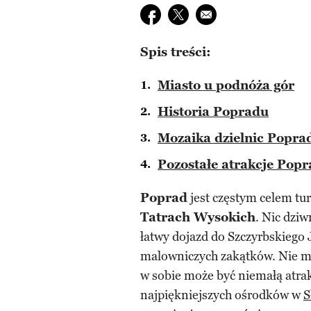
Udostępnij na facebook
Udostępnij na twitter
E-mail do przyjaciela
Spis treści:
Miasto u podnóża gór
Historia Popradu
Mozaika dzielnic Popra
Pozostałe atrakcje Pop
Poprad
jest częstym celem tur
Tatrach Wysokich
. Nic dzi
łatwy dojazd do Szczyrbskiego 
malowniczych zakątków. Nie m
w sobie może być niemałą atrak
najpiękniejszych ośrodków w
S