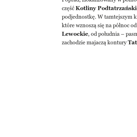
część
Kotliny Podtatrzański
podjednostkę. W tamtejszym kr
które wznoszą się na północ o
Lewockie
, od południa – pa
zachodzie majaczą kontury
Tat