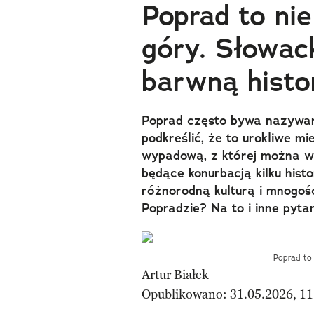
Poprad to ni
góry. Słowac
barwną histo
Poprad często bywa nazywan
podkreślić, że to urokliwe mi
wypadową, z której można wy
będące konurbacją kilku his
różnorodną kulturą i mnogo
Popradzie? Na to i inne pyta
Poprad to
Artur Białek
Opublikowano: 31.05.2026, 11