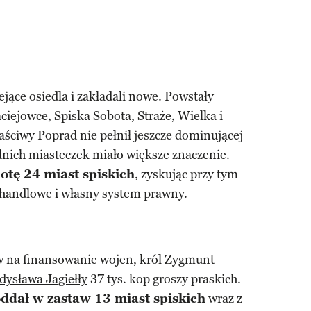
ejące osiedla i zakładali nowe. Powstały
ciejowce, Spiska Sobota, Straże, Wielka i
ściwy Poprad nie pełnił jeszcze dominującej
ednich miasteczek miało większe znaczenie.
otę 24 miast spiskich
, zyskując przy tym
 handlowe i własny system prawny.
w na finansowanie wojen, król Zygmunt
dysława Jagiełły
37 tys. kop groszy praskich.
ddał w zastaw 13 miast spiskich
wraz z