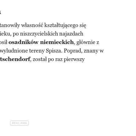
a
tanowiły własność kształtującego się
ieku, po niszczycielskich najazdach
osił
osadników niemieckich
, głównie z
 wyludnione tereny Spisza. Poprad, znany w
tschendorf
, został po raz pierwszy