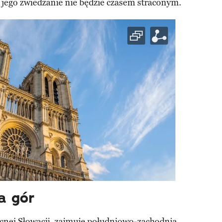
 jego zwiedzanie nie będzie czasem straconym.
a gór
cnej Słowacji, zajmuje południowo-zachodnią