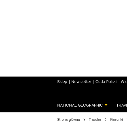
Skip
to
main
content
Sklep
Newsletter
Cuda Polski
Wie
NATIONAL GEOGRAPHIC
TRAV
Strona główna
Traveler
Kierunki