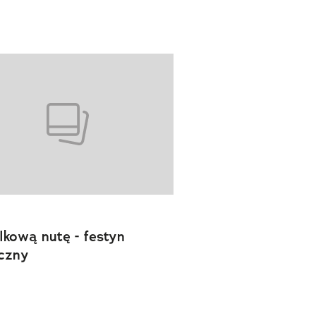
lkową nutę - festyn
czny