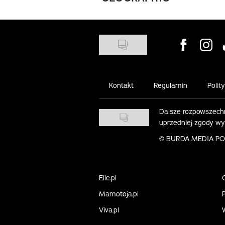
Visit us on
Visit 
Kontakt
Regulamin
Polit
Dalsze rozpowszechn
uprzedniej zgody w
©
BURDA MEDIA POLS
Elle.pl
Mamotoja.pl
P
Viva.pl