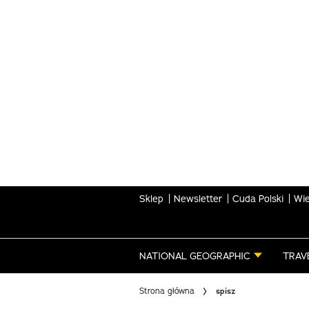
Skip
to
main
content
Sklep
Newsletter
Cuda Polski
Wie
NATIONAL GEOGRAPHIC
TRAV
Strona główna
spisz