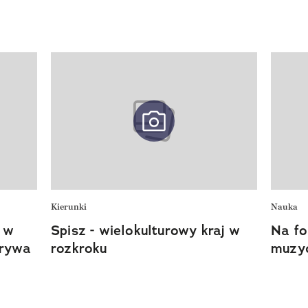
Kierunki
Nauka
a w
Spisz - wielokulturowy kraj w
Na fo
krywa
rozkroku
muzy