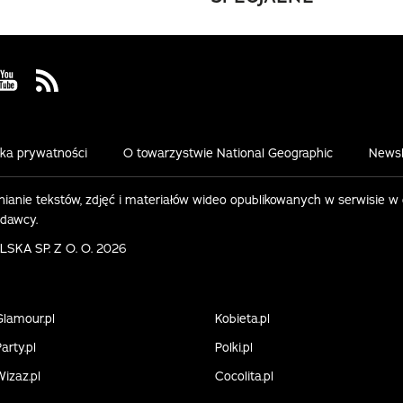
 Facebook
us on Instagram
Visit us on Youtube
Visit us on Rss
yka prywatności
O towarzystwie National Geographic
Newsl
ianie tekstów, zdjęć i materiałów wideo opublikowanych w serwisie w
ydawcy.
KA SP. Z O. O. 2026
Glamour.pl
Kobieta.pl
arty.pl
Polki.pl
Wizaz.pl
Cocolita.pl