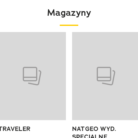
Magazyny
 4 z 4
TRAVELER
NATGEO WYD.
SPECJALNE