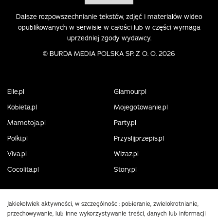
Dalsze rozpowszechnianie tekstów, zdjęć i materiałów wideo
opublikowanych w serwisie w całości lub w części wymaga
uprzedniej zgody wydawcy.
©
BURDA MEDIA POLSKA SP. Z O. O. 2026
Elle.pl
Glamour.pl
Kobieta.pl
Mojegotowanie.pl
Mamotoja.pl
Party.pl
Polki.pl
Przyslijprzepis.pl
Viva.pl
Wizaz.pl
Cocolita.pl
Story.pl
Jakiekolwiek aktywności, w szczególności: pobieranie, zwielokrotnianie,
przechowywanie, lub inne wykorzystywanie treści, danych lub informacji