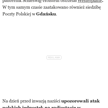
pancernik Schleswig-Holstein ostrzelał
Westerplatte
.
W tym samym czasie zaatakowano również siedzibę
Poczty Polskiej w
Gdańsku
.
Na dzień przed inwazją naziści
upozorowali atak
polskich jednostek na radiostację w