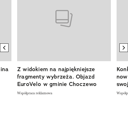
previous element
n
ina
Z widokiem na najpiękniejsze
Kon
fragmenty wybrzeża. Objazd
now
EuroVelo w gminie Choczewo
swoj
Współpraca reklamowa
Współp