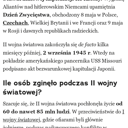
Aliantów nad hitlerowskim Niemcami upamiętnia
Dzień Zwycięstwa
, obchodzony 8 maja w Polsce,
Czechach
, Wielkiej Brytanii i we Francji oraz 9 maja
w Rosji i dawnych republikach radzieckich.
II wojna światowa zakończyła się
kilka
de facto
miesięcy później,
2 września 1945 r
. Wtedy na
pokładzie amerykańskiego pancernika USS Missouri
podpisano akt bezwarunkowej kapitulacji Japonii.
Ile osób zginęło podczas II wojny
światowej?
Szacuje się, że II wojna światowa pochłonęła życie
od
60 do nawet 85 mln ludzi
. W przeciwieństwie do
I
wojny światowej
, gdzie ofiarami byli głównie
żołnierze, podczas
najkrwawszego konfliktu w