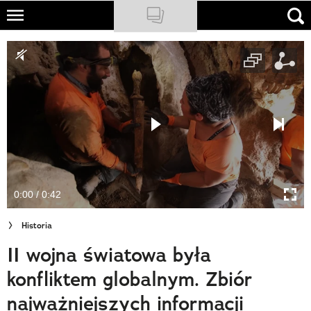
Skip
to
NATIONAL GEOGRAPHIC
main
content
TRAVELER
PODCASTY
Sklep
Newsletter
0:00 / 0:42
Cuda Polski
Historia
Wielki Konkurs Fotograficzny
II wojna światowa była
Trendbook Podróżniczy
konfliktem globalnym. Zbiór
Polecane
najważniejszych informacji