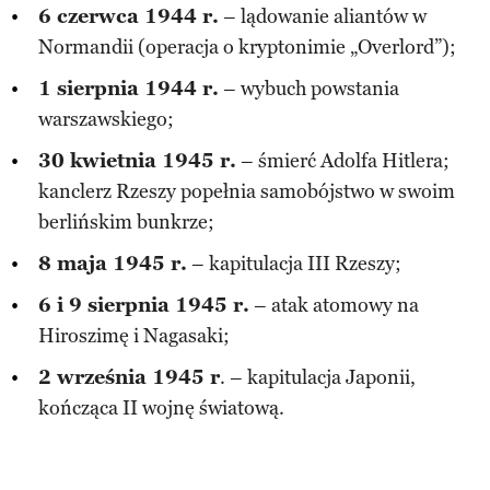
6 czerwca 1944 r.
– lądowanie aliantów w
Normandii (operacja o kryptonimie „Overlord”);
1 sierpnia 1944 r.
– wybuch powstania
warszawskiego;
30 kwietnia 1945 r.
– śmierć Adolfa Hitlera;
kanclerz Rzeszy popełnia samobójstwo w swoim
berlińskim bunkrze;
8 maja 1945 r.
– kapitulacja III Rzeszy;
6 i 9 sierpnia 1945 r.
– atak atomowy na
Hiroszimę i Nagasaki;
2 września 1945 r
. – kapitulacja Japonii,
kończąca II wojnę światową.