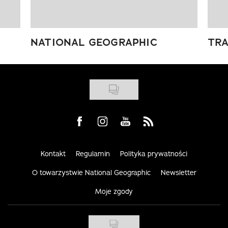
NATIONAL GEOGRAPHIC
TRA
Visit us on Facebook
Visit us on Instagram
Visit us on Youtube
Visit us on Rss
Kontakt
Regulamin
Polityka prywatności
O towarzystwie National Geographic
Newsletter
Moje zgody