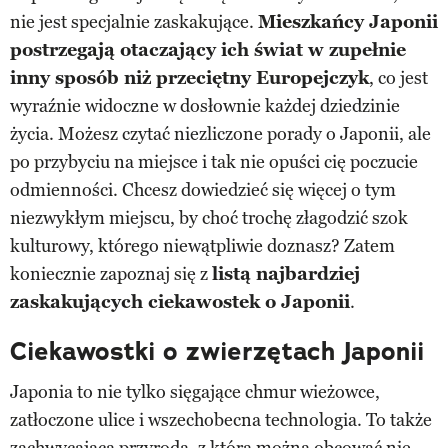
nie jest specjalnie zaskakujące.
Mieszkańcy Japonii
postrzegają otaczający ich świat w zupełnie
inny sposób niż przeciętny Europejczyk
, co jest
wyraźnie widoczne w dosłownie każdej dziedzinie
życia. Możesz czytać niezliczone porady o Japonii, ale
po przybyciu na miejsce i tak nie opuści cię poczucie
odmienności. Chcesz dowiedzieć się więcej o tym
niezwykłym miejscu, by choć trochę złagodzić szok
kulturowy, którego niewątpliwie doznasz? Zatem
koniecznie zapoznaj się z
listą najbardziej
zaskakujących ciekawostek o Japonii
.
Ciekawostki o zwierzętach Japonii
Japonia to nie tylko sięgające chmur wieżowce,
zatłoczone ulice i wszechobecna technologia. To także
zachwycająca przyroda, z którą można obcować nie