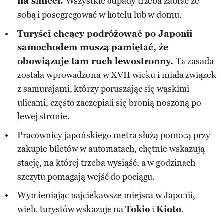
na śmieci.
Wszystkie odpady trzeba zabrać ze
sobą i posegregować w hotelu lub w domu.
Turyści chcący podróżować po Japonii
samochodem muszą pamiętać, że
obowiązuje tam ruch lewostronny.
Ta zasada
została wprowadzona w XVII wieku i miała związek
z samurajami, którzy poruszając się wąskimi
ulicami, często zaczepiali się bronią noszoną po
lewej stronie.
Pracownicy japońskiego metra służą pomocą przy
zakupie biletów w automatach, chętnie wskazują
stację, na której trzeba wysiąść, a w godzinach
szczytu pomagają wejść do pociągu.
Wymieniając najciekawsze miejsca w Japonii,
wielu turystów wskazuje na
Tokio
i
Kioto
.