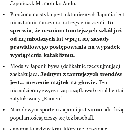
Japończyk Momofuku Andō.
Położona na styku płyt tektonicznych Japonia jest
nieustannie narażona na trzęsienia ziemi.
To
sprawia, że uczniom tamtejszych szkół już
od najmłodszych lat wpaja się zasady
prawidłowego postępowania na wypadek
wystąpienia kataklizmu.
Moda w Japonii bywa (delikatnie rzecz ujmując)
zaskakująca.
Jednym z tamtejszych trendów
jest... noszenie majtek na głowie.
Ten
niecodzienny zwyczaj zapoczątkował serial hentai,
zatytułowany „Kamen”.
Narodowym sportem Japonii jest
sumo
, ale dużą
popularnością cieszy się też baseball.
Japonia to jedyny kraj, który nie przyznaje