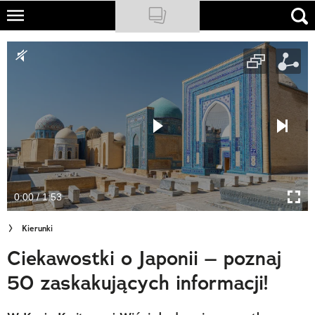
Skip
to
NATIONAL GEOGRAPHIC
main
content
TRAVELER
PODCASTY
Sklep
Newsletter
0:00 / 1:53
Cuda Polski
Kierunki
Wielki Konkurs Fotograficzny
Ciekawostki o Japonii – poznaj
Trendbook Podróżniczy
50 zaskakujących informacji!
Polecane