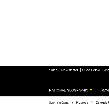
Skip
to
main
content
Sklep
Newsletter
Cuda Polski
Wie
NATIONAL GEOGRAPHIC
TRAV
Strona główna
Przyroda
Zbiornik 