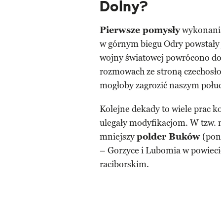
Dolny?
Pierwsze pomysły
wykonania
w górnym biegu Odry powstały 
wojny światowej powrócono do 
rozmowach ze stroną czechosło
mogłoby zagrozić naszym poł
Kolejne dekady to wiele prac k
ulegały modyfikacjom. W tzw. 
mniejszy
polder Buków
(pona
– Gorzyce i Lubomia w powieci
raciborskim.