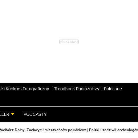
lki Konkurs Fotograficzny
Trendbook Podróżniczy
Polecane
ELER
PODCASTY
Racibórz Dolny. Zachwycił mieszkańców południowej Polski i zadziwił archeologó