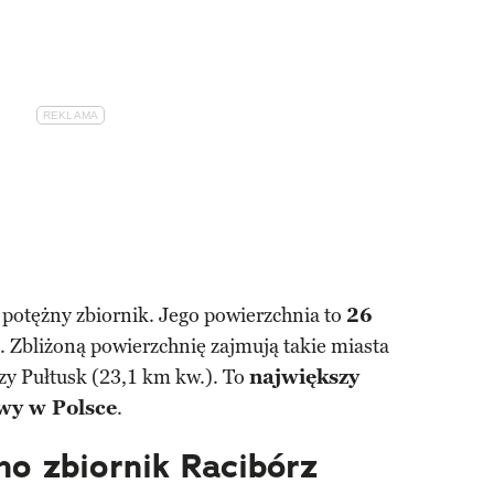
o potężny zbiornik. Jego powierzchnia to
26
. Zbliżoną powierzchnię zajmują takie miasta
zy Pułtusk (23,1 km kw.). To
największy
wy w Polsce
.
o zbiornik Racibórz