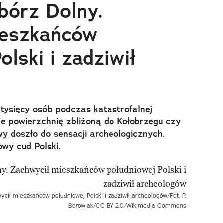
bórz Dolny.
ieszkańców
olski i zadziwił
i tysięcy osób podczas katastrofalnej
e powierzchnię zbliżoną do Kołobrzegu czy
wy doszło do sensacji archeologicznych.
owy cud Polski.
ycił mieszkańców południowej Polski i zadziwił archeologów/Fot. P.
Borowiak/CC BY 2.0/Wikimedia Commons