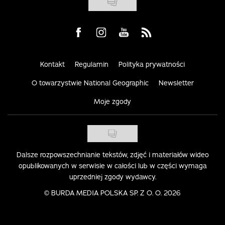
Visit us on Facebook
Visit us on Instagram
Visit us on Youtube
Visit us on Rss
Kontakt
Regulamin
Polityka prywatności
O towarzystwie National Geographic
Newsletter
Moje zgody
Dalsze rozpowszechnianie tekstów, zdjęć i materiałów wideo
opublikowanych w serwisie w całości lub w części wymaga
uprzedniej zgody wydawcy.
©
BURDA MEDIA POLSKA SP. Z O. O. 2026