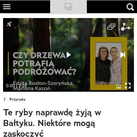
Skip
to
NATIONAL GEOGRAPHIC
main
content
TRAVELER
PODCASTY
Sklep
Newsletter
0:00 / 1:01
Cuda Polski
Przyroda
Wielki Konkurs Fotograficzny
Te ryby naprawdę żyją w
Trendbook Podróżniczy
Bałtyku. Niektóre mogą
Polecane
zaskoczyć