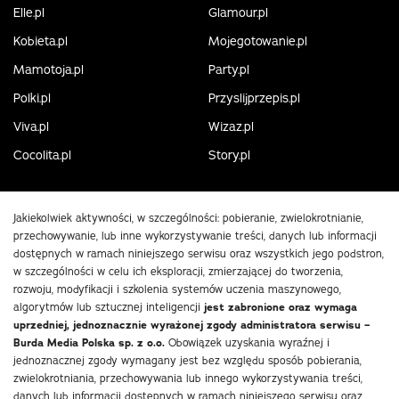
Elle.pl
Glamour.pl
Kobieta.pl
Mojegotowanie.pl
Mamotoja.pl
Party.pl
Polki.pl
Przyslijprzepis.pl
Viva.pl
Wizaz.pl
Cocolita.pl
Story.pl
Jakiekolwiek aktywności, w szczególności: pobieranie, zwielokrotnianie,
przechowywanie, lub inne wykorzystywanie treści, danych lub informacji
dostępnych w ramach niniejszego serwisu oraz wszystkich jego podstron,
w szczególności w celu ich eksploracji, zmierzającej do tworzenia,
rozwoju, modyfikacji i szkolenia systemów uczenia maszynowego,
algorytmów lub sztucznej inteligencji
jest zabronione oraz wymaga
uprzedniej, jednoznacznie wyrażonej zgody administratora serwisu –
Burda Media Polska sp. z o.o.
Obowiązek uzyskania wyraźnej i
jednoznacznej zgody wymagany jest bez względu sposób pobierania,
zwielokrotniania, przechowywania lub innego wykorzystywania treści,
danych lub informacji dostępnych w ramach niniejszego serwisu oraz