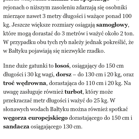
rejonach o niższym zasoleniu zdarzają się osobniki
mierzące nawet 3 metry długości i ważące ponad 100
kg. Jeszcze większe rozmiary osiągają
samogłowy
,
które mogą dorastać do 3 metrów i ważyć około 2 ton.
W przypadku obu tych ryb należy jednak pokreślić, że
w Bałtyku pojawiają się niezwykle rzadko.
Inne duże gatunki to
łosoś
, osiągający do 150 cm
długości i 30 kg wagi,
dorsz
– do 130 cm i 20 kg, oraz
troć wędrowna
, dorastająca do 110 cm i 20 kg. Na
uwagę zasługuje również
turbot
, który może
przekraczać metr długości i ważyć do 25 kg. W
słonawych wodach Bałtyku można również spotkać
węgorza europejskiego
dorastającego do 150 cm i
sandacza
osiągającego 130 cm.