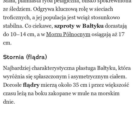
Mała, plamiasta ryba pelagiczna, blisko spokrewniona
ze śledziem. Odgrywa kluczową rolę w sieciach
troficznych, a jej populacja jest wciąż stosunkowo
stabilna. Co ciekawe,
szproty w Bałtyku
dorastają
do 10–14 cm, a w
Morzu Północnym
osiągają aż 17
cm.
Stornia (flądra)
Najbardziej charakterystyczna płastuga Bałtyku, która
wyróżnia się spłaszczonym i asymetrycznym ciałem.
Dorosłe
flądry
mierzą około 35 cm i przez większość
czasu leżą na boku zakopane w mule na morskim
dnie.