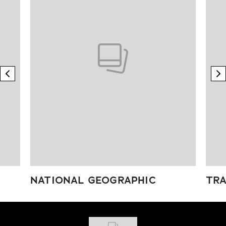
previous element
n
NATIONAL GEOGRAPHIC
TRA