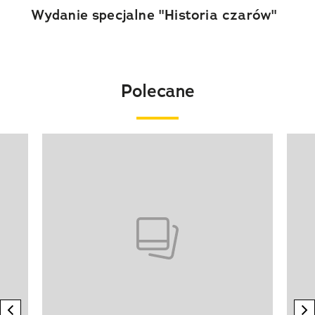
Wydanie specjalne "Historia czarów"
Polecane
Pokazywanie elementu 1 z 20
previous element
n