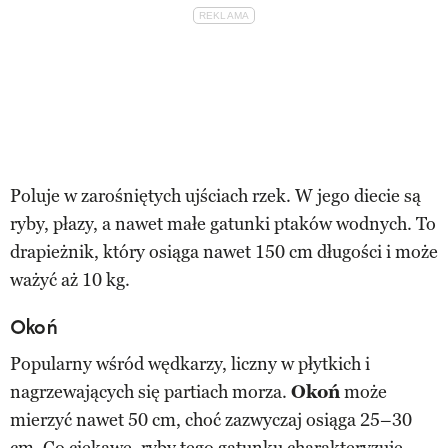
Poluje w zarośniętych ujściach rzek. W jego diecie są
ryby, płazy, a nawet małe gatunki ptaków wodnych. To
drapieżnik, który osiąga nawet 150 cm długości i może
ważyć aż 10 kg.
Okoń
Popularny wśród wędkarzy, liczny w płytkich i
nagrzewających się partiach morza.
Okoń
może
mierzyć nawet 50 cm, choć zazwyczaj osiąga 25–30
cm. Co ciekawe,
ryby
tego gatunku charakteryzuje