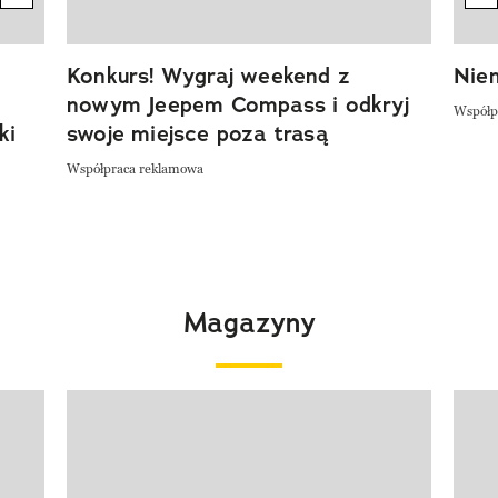
Konkurs! Wygraj weekend z
Niem
nowym Jeepem Compass i odkryj
Współp
ki
swoje miejsce poza trasą
Współpraca reklamowa
Magazyny
Pokazywanie elementu 1 z 4