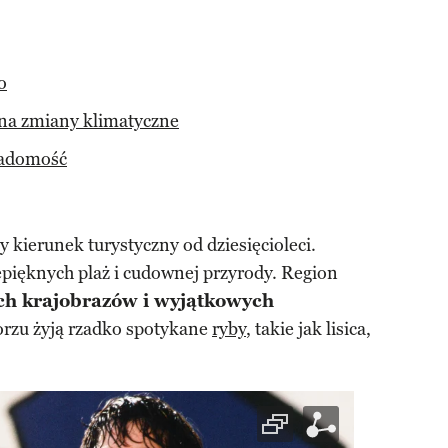
o
 na zmiany klimatyczne
wiadomość
 kierunek turystyczny od dziesięcioleci.
epięknych plaż i cudownej przyrody. Region
ch krajobrazów i wyjątkowych
rzu żyją rzadko spotykane
ryby
, takie jak lisica,