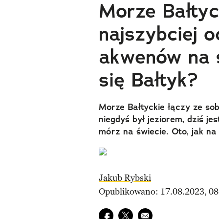
Morze Bałtyck
najszybciej o
akwenów na ś
się Bałtyk?
Morze Bałtyckie łączy ze sob
niegdyś był jeziorem, dziś je
mórz na świecie. Oto, jak na
Jakub Rybski
Opublikowano: 17.08.2023, 08
Udostępnij na facebook
Udostępnij na twitter
E-mail do przyjaciela