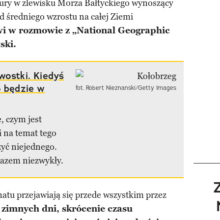
ry w zlewisku Morza Bałtyckiego wynoszący
d średniego wzrostu na całej Ziemi
i w rozmowie z „National Geographic
ski.
wostki. Kiedyś
o będzie w
fot. Robert Nieznanski/Getty Images
, czym jest
 na temat tego
yć niejednego.
razem niezwykły.
matu przejawiają się przede wszystkim przez
 zimnych dni, skrócenie czasu