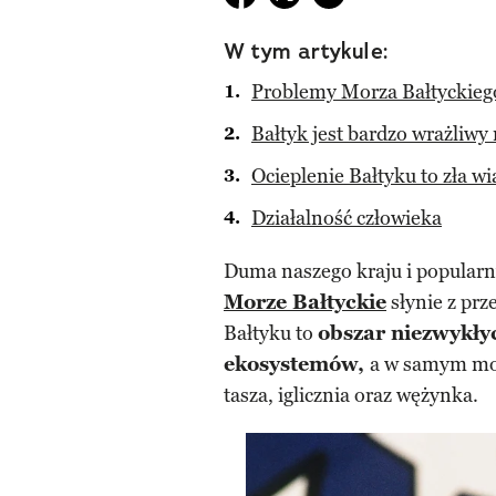
W tym artykule:
Problemy Morza Bałtyckieg
Bałtyk jest bardzo wrażliwy
Ocieplenie Bałtyku to zła 
Działalność człowieka
Duma naszego kraju i popularny
Morze Bałtyckie
słynie z prz
Bałtyku to
obszar niezwykły
ekosystemów,
a w samym mo
tasza, iglicznia oraz wężynka.