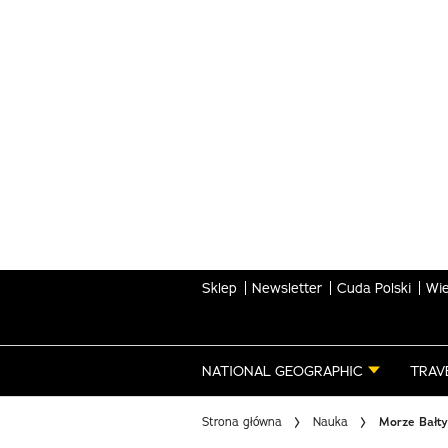
Skip
to
main
content
Sklep
Newsletter
Cuda Polski
Wie
NATIONAL GEOGRAPHIC
TRAV
Strona główna
Nauka
Morze Bałtyc