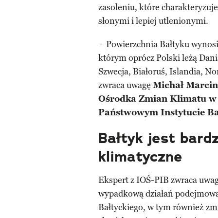
zasoleniu, które charakteryzuj
słonymi i lepiej utlenionymi.
– Powierzchnia Bałtyku wynos
którym oprócz Polski leżą Dani
Szwecja, Białoruś, Islandia, N
zwraca uwagę
Michał Marcin
Ośrodka Zmian Klimatu w 
Państwowym Instytucie B
Bałtyk jest bard
klimatyczne
Ekspert z IOŚ-PIB zwraca uwagę
wypadkową działań podejmowa
Bałtyckiego, w tym również
zm