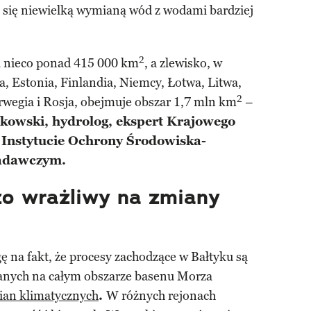
e się niewielką wymianą wód z wodami bardziej
2
i nieco ponad 415 000 km
, a zlewisko, w
a, Estonia, Finlandia, Niemcy, Łotwa, Litwa,
2
orwegia i Rosja, obejmuje obszar 1,7 mln km
–
kowski, hydrolog, ekspert Krajowego
Instytucie Ochrony Środowiska-
adawczym.
zo wrażliwy na zmiany
 na fakt, że procesy zachodzące w Bałtyku są
nych na całym obszarze basenu Morza
ian klimatycznych
.
W różnych rejonach