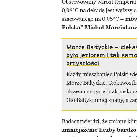
Obserwowany wzrost temperatu
0,08°C na dekadę jest wyższy o
szacowanego na 0,05°C –
mów
Polska”
Michał Marcinkow
Morze Bałtyckie – cieka
było jeziorem i tak sam
przyszłości
Każdy mieszkaniec Polski wie
Morze Bałtyckie. Ciekawostki
akwenu mogą jednak zaskocz
Oto Bałtyk mniej znany, a za
Badacz twierdzi, że zmiany kli
zmniejszenie liczby bardzo