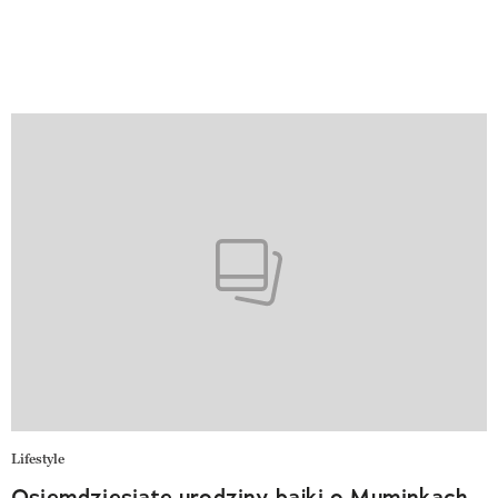
Lifestyle
Osiemdziesiąte urodziny bajki o Muminkach.