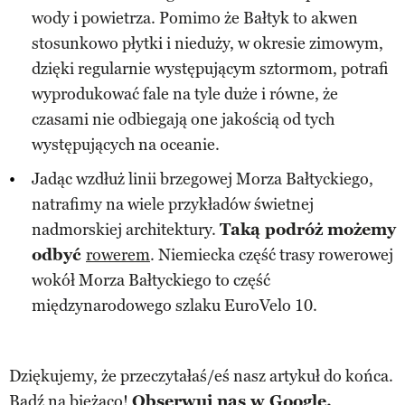
wody i powietrza. Pomimo że Bałtyk to akwen
stosunkowo płytki i nieduży, w okresie zimowym,
dzięki regularnie występującym sztormom, potrafi
wyprodukować fale na tyle duże i równe, że
czasami nie odbiegają one jakością od tych
występujących na oceanie.
Jadąc wzdłuż linii brzegowej Morza Bałtyckiego,
natrafimy na wiele przykładów świetnej
nadmorskiej architektury.
Taką podróż możemy
odbyć
rowerem
. Niemiecka część trasy rowerowej
wokół Morza Bałtyckiego to część
międzynarodowego szlaku EuroVelo 10.
Dziękujemy, że przeczytałaś/eś nasz artykuł do końca.
Bądź na bieżąco!
Obserwuj nas w Google.