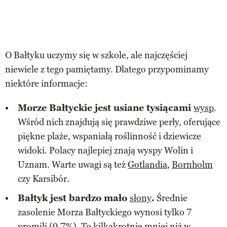
O Bałtyku uczymy się w szkole, ale najczęściej
niewiele z tego pamiętamy. Dlatego przypominamy
niektóre informacje:
Morze Bałtyckie jest usiane tysiącami
wysp
.
Wśród nich znajdują się prawdziwe perły, oferujące
piękne plaże, wspaniałą roślinność i dziewicze
widoki. Polacy najlepiej znają wyspy Wolin i
Uznam. Warte uwagi są też
Gotlandia
,
Bornholm
czy Karsibór.
Bałtyk jest bardzo mało
słony
.
Średnie
zasolenie Morza Bałtyckiego wynosi tylko 7
promili (0,7%). To kilkakrotnie mniej niż w