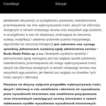
Cocolita.pl
Story.pl
Jakiekolwiek aktywności, w szczególności: pobieranie, zwielokrotnianie,
przechowywanie, lub inne wykorzystywanie treści, danych lub informacji
dostępnych w ramach niniejszego serwisu oraz wszystkich jego podstron,
w szczególności w celu ich eksploracji, zmierzającej do tworzenia,
rozwoju, modyfikacji i szkolenia systemów uczenia maszynowego,
algorytmów lub sztucznej inteligencji
jest zabronione oraz wymaga
uprzedniej, jednoznacznie wyrażonej zgody administratora serwisu –
Burda Media Polska sp. z o.o.
Obowiązek uzyskania wyraźnej i
jednoznacznej zgody wymagany jest bez względu sposób pobierania,
zwielokrotniania, przechowywania lub innego wykorzystywania treści,
danych lub informacji dostępnych w ramach niniejszego serwisu oraz
wszystkich jego podstron, jak również bez względu na charakter tych
treści, danych i informacji.
Powyższe nie dotyczy wyłącznie przypadków wykorzystywania treści,
danych i informacji w celu umożliwienia i ułatwienia ich wyszukiwania
przez wyszukiwarki internetowe oraz umożliwienia pozycjonowania
stron internetowych zawierających serwisy internetowe w ramach
indeksowania wyników wyszukiwania wyszukiwarek internetowych.