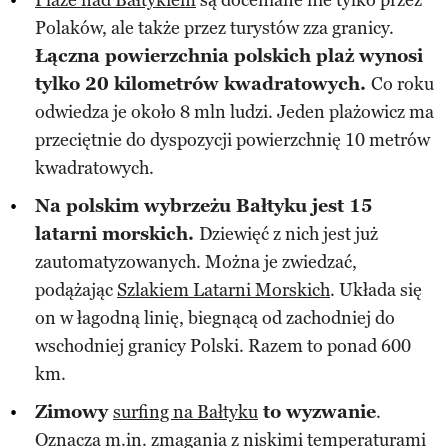
Plaże nad Bałtykiem
są doceniane nie tylko przez
Polaków, ale także przez turystów zza granicy.
Łączna powierzchnia polskich plaż wynosi
tylko 20 kilometrów kwadratowych.
Co roku
odwiedza je około 8 mln ludzi. Jeden plażowicz ma
przeciętnie do dyspozycji powierzchnię 10 metrów
kwadratowych.
Na polskim wybrzeżu Bałtyku jest 15
latarni morskich.
Dziewięć z nich jest już
zautomatyzowanych. Można je zwiedzać,
podążając
Szlakiem Latarni Morskich
. Układa się
on w łagodną linię, biegnącą od zachodniej do
wschodniej granicy Polski. Razem to ponad 600
km.
Zimowy
surfing na Bałtyku
to wyzwanie
.
Oznacza m.in. zmagania z niskimi temperaturami