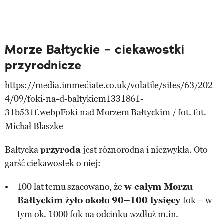
Morze Bałtyckie – ciekawostki
przyrodnicze
https://media.immediate.co.uk/volatile/sites/63/202
4/09/foki-na-d-baltykiem1331861-
31b531f.webpFoki nad Morzem Bałtyckim / fot. fot.
Michał Blaszke
Bałtycka
przyroda
jest różnorodna i niezwykła. Oto
garść ciekawostek o niej:
100 lat temu szacowano, że
w całym Morzu
Bałtyckim żyło około 90–100 tysięcy
fok
– w
tym ok. 1000 fok na odcinku wzdłuż m.in.