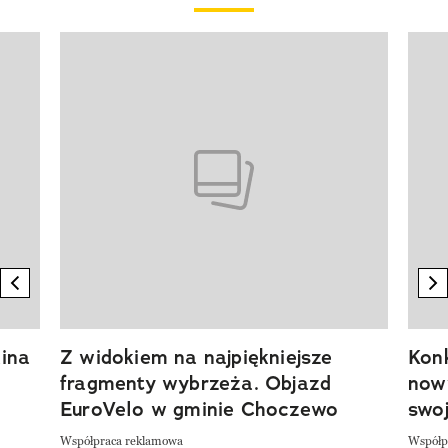
Pokazywanie elementu 1 z 20
previous element
n
ina
Z widokiem na najpiękniejsze
Kon
fragmenty wybrzeża. Objazd
now
EuroVelo w gminie Choczewo
swoj
Współpraca reklamowa
Współp