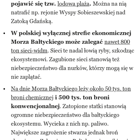
pojawić się tzw.
lodowa plaża
.
Można na nią
natrafić np. rejonie Wyspy Sobieszewskiej nad
Zatoką Gdańską.
W polskiej wyłącznej strefie ekonomicznej
Morza Bałtyckiego może zalegać
nawet 800
ton sieci-widm
. Sieci te nadal łowią ryby, szkodząc
ekosystemowi. Zagubione sieci stanowią też
niebezpieczeństwo dla nurków, którzy mogą się w
nie zaplątać.
Na dnie Morza Bałtyckiego leży około 50 tys. ton
broni chemicznej
i 500 tys. ton broni
konwencjonalnej
. Zatopione statki stanowią
ogromne niebezpieczeństwo dla bałtyckiego
ekosystemu. Wycieka z nich np. paliwo.
Największe zagrożenie stwarza jednak broń