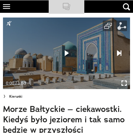
Skip
to
NATIONAL GEOGRAPHIC
main
content
TRAVELER
PODCASTY
Sklep
Newsletter
0:00 / 1:53
Cuda Polski
Kierunki
Wielki Konkurs Fotograficzny
Morze Bałtyckie – ciekawostki.
Trendbook Podróżniczy
Kiedyś było jeziorem i tak samo
Polecane
będzie w przyszłości