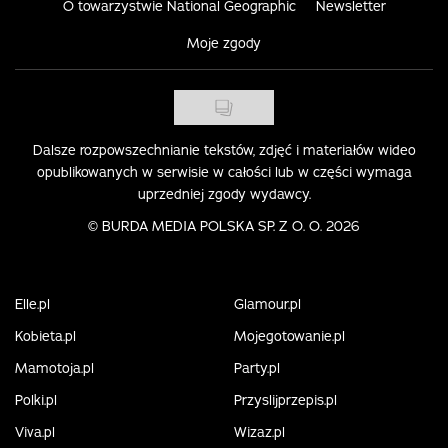
O towarzystwie National Geographic
Newsletter
Moje zgody
Dalsze rozpowszechnianie tekstów, zdjęć i materiałów wideo
opublikowanych w serwisie w całości lub w części wymaga
uprzedniej zgody wydawcy.
©
BURDA MEDIA POLSKA SP. Z O. O. 2026
Elle.pl
Glamour.pl
Kobieta.pl
Mojegotowanie.pl
Mamotoja.pl
Party.pl
Polki.pl
Przyslijprzepis.pl
Viva.pl
Wizaz.pl