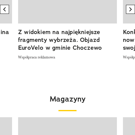
previous element
n
ina
Z widokiem na najpiękniejsze
Kon
fragmenty wybrzeża. Objazd
now
EuroVelo w gminie Choczewo
swoj
Współpraca reklamowa
Współp
Magazyny
Pokazywanie elementu 1 z 4