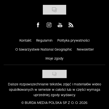
Visit us on Facebook
Visit us on Instagram
Visit us on Youtube
Visit us on Rss
Kontakt
Regulamin
Polityka prywatności
O towarzystwie National Geographic
Newsletter
Moje zgody
Dalsze rozpowszechnianie tekstów, zdjęć i materiałów wideo
opublikowanych w serwisie w całości lub w części wymaga
uprzedniej zgody wydawcy.
©
BURDA MEDIA POLSKA SP. Z O. O. 2026