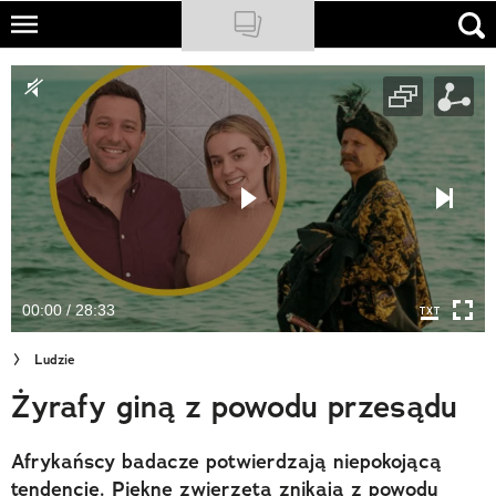
Skip
to
NATIONAL GEOGRAPHIC
main
content
TRAVELER
PODCASTY
Sklep
Newsletter
00:00 / 28:33
Cuda Polski
Ludzie
Wielki Konkurs Fotograficzny
Żyrafy giną z powodu przesądu
Trendbook Podróżniczy
Afrykańscy badacze potwierdzają niepokojącą
Polecane
tendencję. Piękne zwierzęta znikają z powodu