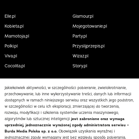
Elle.pl
Glamour.pl
Kobieta.pl
Mojegotowanie.pl
Mamotoja.pl
Party.pl
Polki.pl
Przyslijprzepis.pl
Viva.pl
Wizaz.pl
Cocolita.pl
Story.pl
Jakiekolwiek aktywności, w szczególności: pobieranie, zwielokrotnianie,
przechowywanie, lub inne wykorzystywanie treści, danych lub informacji
dostępnych w ramach niniejszego serwisu oraz wszystkich jego podstron,
w szczególności w celu ich eksploracji, zmierzającej do tworzenia,
rozwoju, modyfikacji i szkolenia systemów uczenia maszynowego,
algorytmów lub sztucznej inteligencji
jest zabronione oraz wymaga
uprzedniej, jednoznacznie wyrażonej zgody administratora serwisu –
Burda Media Polska sp. z o.o.
Obowiązek uzyskania wyraźnej i
jednoznacznej zgody wymagany jest bez względu sposób pobierania,