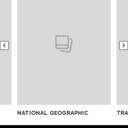
previous element
n
NATIONAL GEOGRAPHIC
TRA