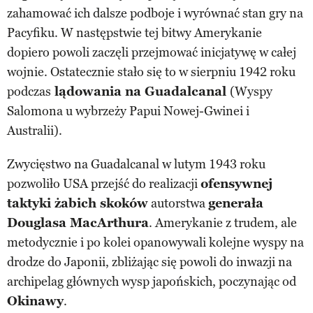
zahamować ich dalsze podboje i wyrównać stan gry na
Pacyfiku. W następstwie tej bitwy Amerykanie
dopiero powoli zaczęli przejmować inicjatywę w całej
wojnie. Ostatecznie stało się to w sierpniu 1942 roku
podczas
lądowania na Guadalcanal
(Wyspy
Salomona u wybrzeży Papui Nowej-Gwinei i
Australii).
Zwycięstwo na Guadalcanal w lutym 1943 roku
pozwoliło USA przejść do realizacji
ofensywnej
taktyki żabich skoków
autorstwa
generała
Douglasa MacArthura
. Amerykanie z trudem, ale
metodycznie i po kolei opanowywali kolejne wyspy na
drodze do Japonii, zbliżając się powoli do inwazji na
archipelag głównych wysp japońskich, poczynając od
Okinawy
.