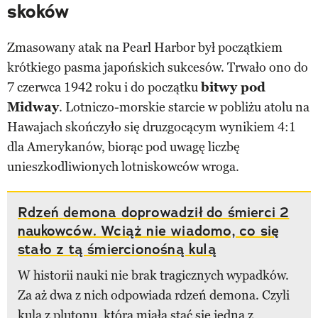
skoków
Zmasowany atak na Pearl Harbor był początkiem
krótkiego pasma japońskich sukcesów. Trwało ono do
7 czerwca 1942 roku i do początku
bitwy pod
Midway
. Lotniczo-morskie starcie w pobliżu atolu na
Hawajach skończyło się druzgocącym wynikiem 4:1
dla Amerykanów, biorąc pod uwagę liczbę
unieszkodliwionych lotniskowców wroga.
Rdzeń demona doprowadził do śmierci 2
naukowców. Wciąż nie wiadomo, co się
stało z tą śmiercionośną kulą
W historii nauki nie brak tragicznych wypadków.
Za aż dwa z nich odpowiada rdzeń demona. Czyli
kula z plutonu, która miała stać się jedną z