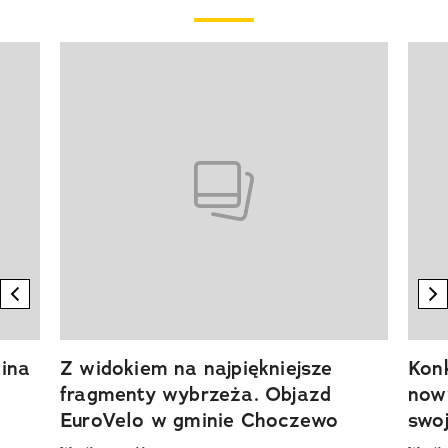
Pokazywanie elementu 1 z 20
previous element
n
ina
Z widokiem na najpiękniejsze
Kon
fragmenty wybrzeża. Objazd
now
EuroVelo w gminie Choczewo
swoj