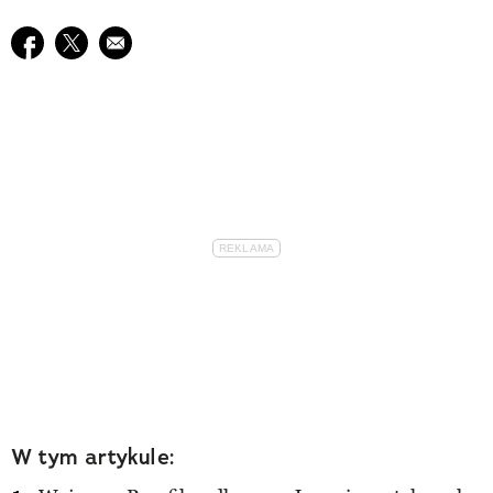
Udostępnij na facebook
Udostępnij na twitter
E-mail do przyjaciela
W tym artykule: