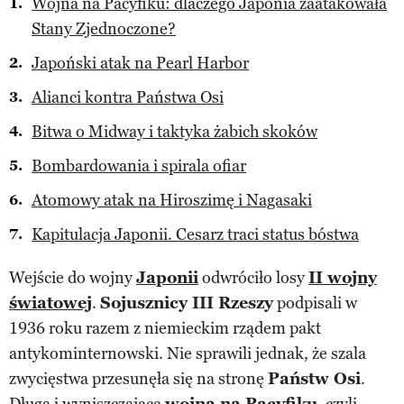
Wojna na Pacyfiku: dlaczego Japonia zaatakowała
Stany Zjednoczone?
Japoński atak na Pearl Harbor
Alianci kontra Państwa Osi
Bitwa o Midway i taktyka żabich skoków
Bombardowania i spirala ofiar
Atomowy atak na Hiroszimę i Nagasaki
Kapitulacja Japonii. Cesarz traci status bóstwa
Wejście do wojny
Japonii
odwróciło losy
II wojny
światowej
.
Sojusznicy III Rzeszy
podpisali w
1936 roku razem z niemieckim rządem pakt
antykominternowski. Nie sprawili jednak, że szala
zwycięstwa przesunęła się na stronę
Państw Osi
.
Długa i wyniszczająca
wojna na Pacyfiku
, czyli