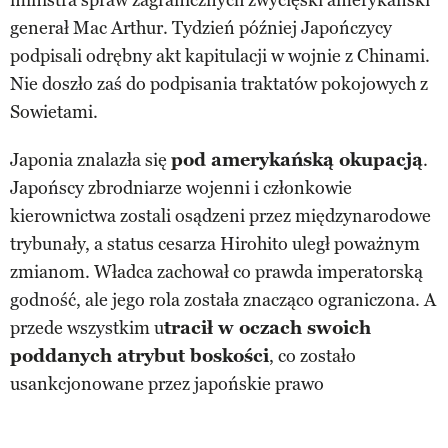
ministra spraw zagranicznych zwycięski amerykański
generał Mac Arthur. Tydzień później Japończycy
podpisali odrębny akt kapitulacji w wojnie z Chinami.
Nie doszło zaś do podpisania traktatów pokojowych z
Sowietami.
Japonia znalazła się
pod amerykańską okupacją
.
Japońscy zbrodniarze wojenni i członkowie
kierownictwa zostali osądzeni przez międzynarodowe
trybunały, a status cesarza Hirohito uległ poważnym
zmianom. Władca zachował co prawda imperatorską
godność, ale jego rola została znacząco ograniczona. A
przede wszystkim u
tracił w oczach swoich
poddanych atrybut boskości
, co zostało
usankcjonowane przez japońskie prawo