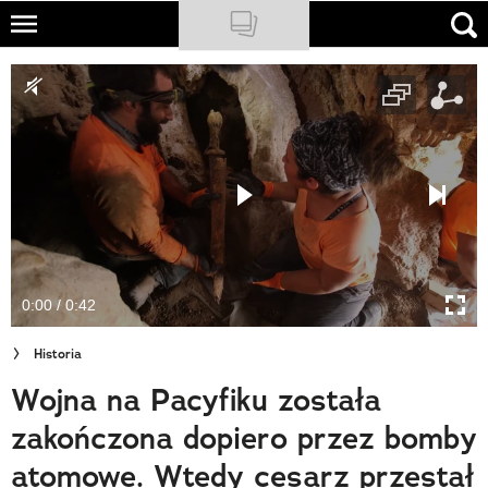
Skip
to
NATIONAL GEOGRAPHIC
main
content
TRAVELER
PODCASTY
Sklep
Newsletter
0:00 / 0:42
Cuda Polski
Historia
Wielki Konkurs Fotograficzny
Wojna na Pacyfiku została
Trendbook Podróżniczy
zakończona dopiero przez bomby
Polecane
atomowe. Wtedy cesarz przestał