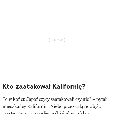
Kto zaatakował Kalifornię?
To w końcu
Japończycy
zaatakowali czy nie? – pytali
mieszkańcy Kalifornii. „Niebo przez całą noc było
czyste. Decyzja o podjęciu działań wynikła z