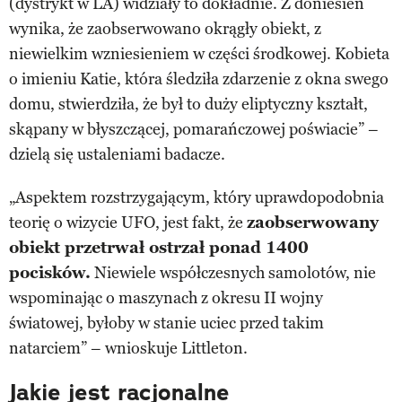
(dystrykt w LA) widziały to dokładnie. Z doniesień
wynika, że zaobserwowano okrągły obiekt, z
niewielkim wzniesieniem w części środkowej. Kobieta
o imieniu Katie, która śledziła zdarzenie z okna swego
domu, stwierdziła, że był to duży eliptyczny kształt,
skąpany w błyszczącej, pomarańczowej poświacie” –
dzielą się ustaleniami badacze.
„Aspektem rozstrzygającym, który uprawdopodobnia
teorię o wizycie UFO, jest fakt, że
zaobserwowany
obiekt przetrwał ostrzał ponad 1400
pocisków.
Niewiele współczesnych samolotów, nie
wspominając o maszynach z okresu II wojny
światowej, byłoby w stanie uciec przed takim
natarciem” – wnioskuje Littleton.
Jakie jest racjonalne