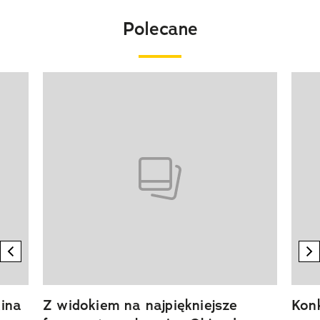
Polecane
Pokazywanie elementu 1 z 20
previous element
n
ina
Z widokiem na najpiękniejsze
Kon