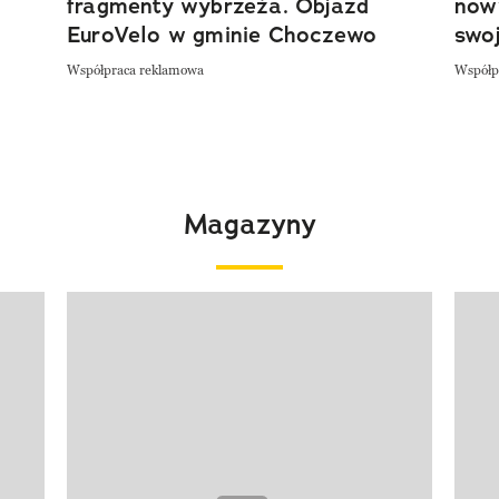
fragmenty wybrzeża. Objazd
now
EuroVelo w gminie Choczewo
swoj
Współpraca reklamowa
Współp
Magazyny
Pokazywanie elementu 1 z 4