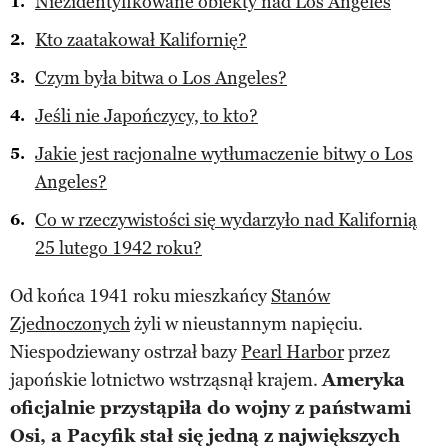
Niezidentyfikowane obiekty nad Los Angeles
Kto zaatakował Kalifornię?
Czym była bitwa o Los Angeles?
Jeśli nie Japończycy, to kto?
Jakie jest racjonalne wytłumaczenie bitwy o Los
Angeles?
Co w rzeczywistości się wydarzyło nad Kalifornią
25 lutego 1942 roku?
Od końca 1941 roku mieszkańcy
Stanów
Zjednoczonych
żyli w nieustannym napięciu.
Niespodziewany ostrzał bazy
Pearl Harbor
przez
japońskie lotnictwo wstrząsnął krajem.
Ameryka
oficjalnie przystąpiła do wojny z państwami
Osi, a Pacyfik stał się jedną z największych