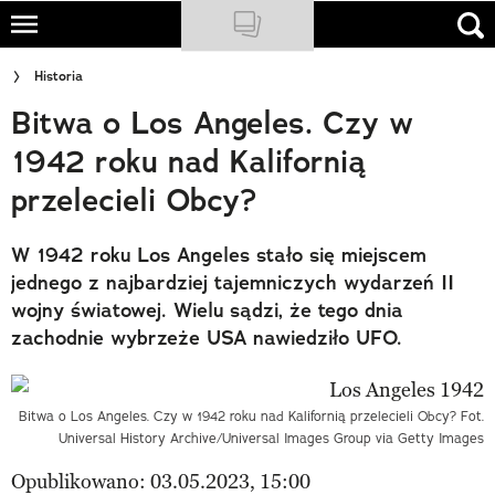
Skip
to
NATIONAL GEOGRAPHIC
Historia
main
Bitwa o Los Angeles. Czy w
content
TRAVELER
1942 roku nad Kalifornią
PODCASTY
przelecieli Obcy?
Sklep
W 1942 roku Los Angeles stało się miejscem
Newsletter
jednego z najbardziej tajemniczych wydarzeń II
wojny światowej. Wielu sądzi, że tego dnia
Cuda Polski
zachodnie wybrzeże USA nawiedziło UFO.
Wielki Konkurs Fotograficzny
Trendbook Podróżniczy
Bitwa o Los Angeles. Czy w 1942 roku nad Kalifornią przelecieli Obcy? Fot.
Universal History Archive/Universal Images Group via Getty Images
Polecane
Opublikowano: 03.05.2023, 15:00