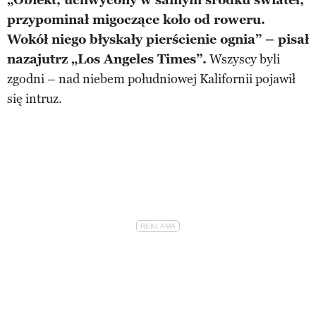
„Obiekt, uchwycony w samym środku świateł,
przypominał migoczące koło od roweru.
Wokół niego błyskały pierścienie ognia” – pisał
nazajutrz „Los Angeles Times”.
Wszyscy byli
zgodni – nad niebem południowej Kalifornii pojawił
się intruz.