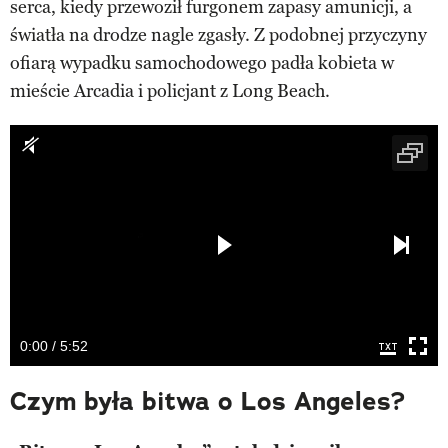
serca, kiedy przewoził furgonem zapasy amunicji, a
światła na drodze nagle zgasły. Z podobnej przyczyny
ofiarą wypadku samochodowego padła kobieta w
mieście Arcadia i policjant z Long Beach.
0:00 / 5:52
Czym była bitwa o Los Angeles?