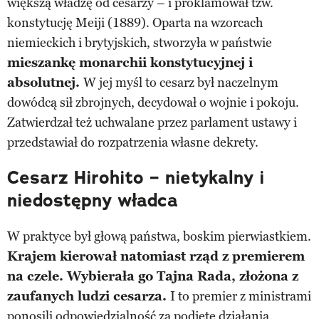
większą władzę od cesarzy – i proklamował tzw.
konstytucję Meiji (1889). Oparta na wzorcach
niemieckich i brytyjskich, stworzyła w państwie
mieszankę monarchii konstytucyjnej i
absolutnej.
W jej myśl to cesarz był naczelnym
dowódcą sił zbrojnych, decydował o wojnie i pokoju.
Zatwierdzał też uchwalane przez parlament ustawy i
przedstawiał do rozpatrzenia własne dekrety.
Cesarz Hirohito – nietykalny i
niedostępny władca
W praktyce był głową państwa, boskim pierwiastkiem.
Krajem kierował natomiast rząd z premierem
na czele. Wybierała go Tajna Rada, złożona z
zaufanych ludzi cesarza.
I to premier z ministrami
ponosili odpowiedzialność za podjęte działania,