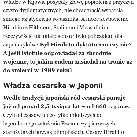
Władze w Kijowie posypały głowę popiołem z przyczyn
czysto dyplomatycznych, nie chcąc tracić wsparcia
silnego azjatyckiego sojusznika. A może zestawienie
Hirohito z Hitlerem, Stalinem i Mussolinim
rzeczywiście nie miało sensu i było policzkiem dla
Japończyków?
Był Hirohito dyktatorem czy nie?
A jeśli istotnie odpowiadał za zbrodnie
wojenne, to jakim cudem zasiadał na tronie aż
do śmierci w 1989 roku?
Władza cesarska w Japonii
Wedle tradycji japoński ród cesarski panuje
już od ponad 2,5 tysiąca lat – od 660 r. p.n.e.
Czyli od czasów nieco tylko młodszych od
legendarnego założenia
Rzymu
czy pierwszych
starożytnych igrzysk olimpijskich. Cesarz Hirohito