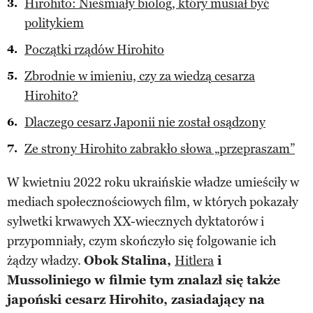
Hirohito: Nieśmiały biolog, który musiał być
politykiem
Początki rządów Hirohito
Zbrodnie w imieniu, czy za wiedzą cesarza
Hirohito?
Dlaczego cesarz Japonii nie został osądzony
Ze strony Hirohito zabrakło słowa „przepraszam”
W kwietniu 2022 roku ukraińskie władze umieściły w
mediach społecznościowych film, w których pokazały
sylwetki krwawych XX-wiecznych dyktatorów i
przypomniały, czym skończyło się folgowanie ich
żądzy władzy.
Obok Stalina,
Hitlera
i
Mussoliniego w filmie tym znalazł się także
japoński cesarz Hirohito, zasiadający na