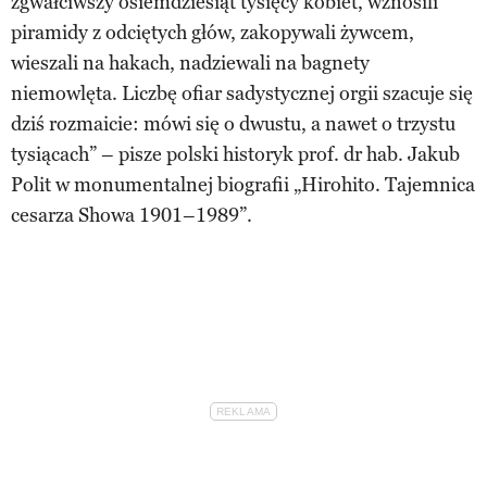
zgwałciwszy osiemdziesiąt tysięcy kobiet, wznosili
piramidy z odciętych głów, zakopywali żywcem,
wieszali na hakach, nadziewali na bagnety
niemowlęta. Liczbę ofiar sadystycznej orgii szacuje się
dziś rozmaicie: mówi się o dwustu, a nawet o trzystu
tysiącach” – pisze polski historyk prof. dr hab. Jakub
Polit w monumentalnej biografii „Hirohito. Tajemnica
cesarza Showa 1901–1989”.