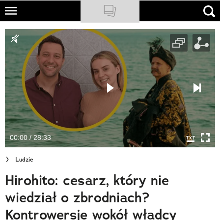
Skip
to
NATIONAL GEOGRAPHIC
main
content
TRAVELER
PODCASTY
Sklep
Newsletter
00:00 / 28:33
Cuda Polski
Ludzie
Wielki Konkurs Fotograficzny
Hirohito: cesarz, który nie
Trendbook Podróżniczy
wiedział o zbrodniach?
Polecane
Kontrowersje wokół władcy