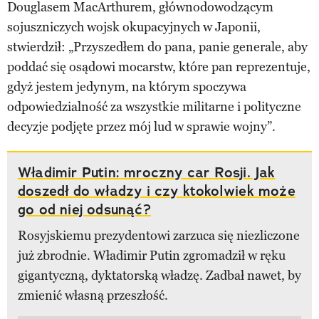
Douglasem MacArthurem, głównodowodzącym
sojuszniczych wojsk okupacyjnych w Japonii,
stwierdził: „Przyszedłem do pana, panie generale, aby
poddać się osądowi mocarstw, które pan reprezentuje,
gdyż jestem jedynym, na którym spoczywa
odpowiedzialność za wszystkie militarne i polityczne
decyzje podjęte przez mój lud w sprawie wojny”.
Władimir Putin: mroczny car Rosji. Jak
doszedł do władzy i czy ktokolwiek może
go od niej odsunąć?
Rosyjskiemu prezydentowi zarzuca się niezliczone
już zbrodnie. Władimir Putin zgromadził w ręku
gigantyczną, dyktatorską władzę. Zadbał nawet, by
zmienić własną przeszłość.