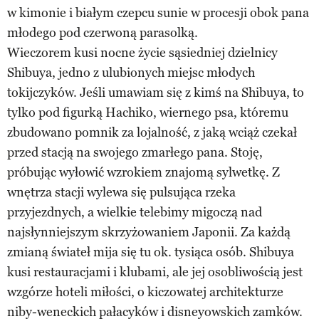
w kimonie i białym czepcu sunie w procesji obok pana
młodego pod czerwoną parasolką.
Wieczorem kusi nocne życie sąsiedniej dzielnicy
Shibuya, jedno z ulubionych miejsc młodych
tokijczyków. Jeśli umawiam się z kimś na Shibuya, to
tylko pod figurką Hachiko, wiernego psa, któremu
zbudowano pomnik za lojalność, z jaką wciąż czekał
przed stacją na swojego zmarłego pana. Stoję,
próbując wyłowić wzrokiem znajomą sylwetkę. Z
wnętrza stacji wylewa się pulsująca rzeka
przyjezdnych, a wielkie telebimy migoczą nad
najsłynniejszym skrzyżowaniem Japonii. Za każdą
zmianą świateł mija się tu ok. tysiąca osób. Shibuya
kusi restauracjami i klubami, ale jej osobliwością jest
wzgórze hoteli miłości, o kiczowatej architekturze
niby-weneckich pałacyków i disneyowskich zamków.