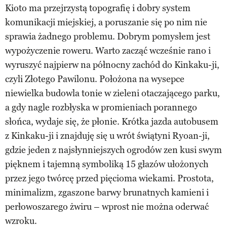
Kioto ma przejrzystą topografię i dobry system
komunikacji miejskiej, a poruszanie się po nim nie
sprawia żadnego problemu. Dobrym pomysłem jest
wypożyczenie roweru. Warto zacząć wcześnie rano i
wyruszyć najpierw na północny zachód do Kinkaku-ji,
czyli Złotego Pawilonu. Położona na wysepce
niewielka budowla tonie w zieleni otaczającego parku,
a gdy nagle rozbłyska w promieniach porannego
słońca, wydaje się, że płonie. Krótka jazda autobusem
z Kinkaku-ji i znajduję się u wrót świątyni Ryoan-ji,
gdzie jeden z najsłynniejszych ogrodów zen kusi swym
pięknem i tajemną symboliką 15 głazów ułożonych
przez jego twórcę przed pięcioma wiekami. Prostota,
minimalizm, zgaszone barwy brunatnych kamieni i
perłowoszarego żwiru – wprost nie można oderwać
wzroku.