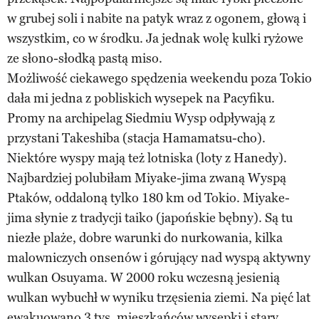
w grubej soli i nabite na patyk wraz z ogonem, głową i
wszystkim, co w środku. Ja jednak wolę kulki ryżowe
ze słono-słodką pastą miso.
Możliwość ciekawego spędzenia weekendu poza Tokio
dała mi jedna z pobliskich wysepek na Pacyfiku.
Promy na archipelag Siedmiu Wysp odpływają z
przystani Takeshiba (stacja Hamamatsu-cho).
Niektóre wyspy mają też lotniska (loty z Hanedy).
Najbardziej polubiłam Miyake-jima zwaną Wyspą
Ptaków, oddaloną tylko 180 km od Tokio. Miyake-
jima słynie z tradycji taiko (japońskie bębny). Są tu
niezłe plaże, dobre warunki do nurkowania, kilka
malowniczych onsenów i górujący nad wyspą aktywny
wulkan Osuyama. W 2000 roku wczesną jesienią
wulkan wybuchł w wyniku trzęsienia ziemi. Na pięć lat
ewakuowano 3 tys. mieszkańców wysepki i stary