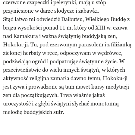
czerwone czapeczki i pelerynki, mają u stóp
przyniesione w darze słodycze i zabawki.
Stąd łatwo mi odwiedzić Daibutsu, Wielkiego Buddę z
brązu wysokości ponad 11 m, który od XIII w. czuwa
nad Kamakurą i ważną świątynię buddyjską zen,
Hokoku-ji. Tu, pod czerwonym parasolem i z filiżanką
zielonej herbaty w ręce, odpoczywam w wędrówce,
podziwiając ogród i podpatrując świątynne życie. W
przeciwieństwie do wielu innych świątyń, w których
aktywność religijna zamarła dawno temu, Hokoku-ji
jest żywa i prowadzone są tam nawet kursy medytacji
zen dla początkujących. Trwa właśnie jakaś
uroczystość i z głębi świątyni słychać monotonną
melodię buddyjskich sutr.