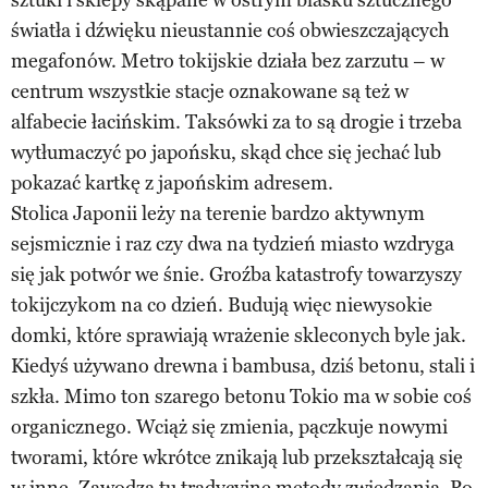
światła i dźwięku nieustannie coś obwieszczających
megafonów. Metro tokijskie działa bez zarzutu – w
centrum wszystkie stacje oznakowane są też w
alfabecie łacińskim. Taksówki za to są drogie i trzeba
wytłumaczyć po japońsku, skąd chce się jechać lub
pokazać kartkę z japońskim adresem.
Stolica Japonii leży na terenie bardzo aktywnym
sejsmicznie i raz czy dwa na tydzień miasto wzdryga
się jak potwór we śnie. Groźba katastrofy towarzyszy
tokijczykom na co dzień. Budują więc niewysokie
domki, które sprawiają wrażenie skleconych byle jak.
Kiedyś używano drewna i bambusa, dziś betonu, stali i
szkła. Mimo ton szarego betonu Tokio ma w sobie coś
organicznego. Wciąż się zmienia, pączkuje nowymi
tworami, które wkrótce znikają lub przekształcają się
w inne. Zawodzą tu tradycyjne metody zwiedzania. Po