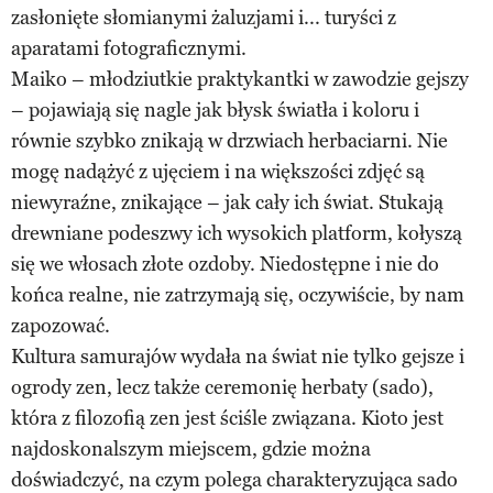
zasłonięte słomianymi żaluzjami i... turyści z
aparatami fotograficznymi.
Maiko – młodziutkie praktykantki w zawodzie gejszy
– pojawiają się nagle jak błysk światła i koloru i
równie szybko znikają w drzwiach herbaciarni. Nie
mogę nadążyć z ujęciem i na większości zdjęć są
niewyraźne, znikające – jak cały ich świat. Stukają
drewniane podeszwy ich wysokich platform, kołyszą
się we włosach złote ozdoby. Niedostępne i nie do
końca realne, nie zatrzymają się, oczywiście, by nam
zapozować.
Kultura samurajów wydała na świat nie tylko gejsze i
ogrody zen, lecz także ceremonię herbaty (sado),
która z filozofią zen jest ściśle związana. Kioto jest
najdoskonalszym miejscem, gdzie można
doświadczyć, na czym polega charakteryzująca sado