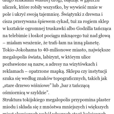
uliczek, które robiły wszystko, by wywieść mnie w
pole i ukryć swoją tajemnicę. Świątynki z drewna i
cisza przerywana śpiewem cykad, tuż za rogiem sklep
w kształcie ogromnej truskawki albo Godzilla tańcząca
na telebimie i łoskot pociągu mknącego tuż nad głową
– miałam wrażenie, że trafi-łam na inną planetę.
Tokio-Jokohama to 40-milionowe miasto, największe
megalopolis świata, labirynt, w którym ulice
pozbawione są nazw, a adresy na wizytówkach i
reklamach – opatrzone mapką. Sklepu czy instytucji
szuka się według znaków topograficznych, takich jak
„stare drzewo wiśniowe” lub „bar z tańczącą
ośmiornicą w szyldzie”.
Struktura tokijskiego megalopolis przypomina plaster
miodu i składa się z mnóstwa mniejszych i większych
miast skupionych wokół własnych stacji kolejowych,