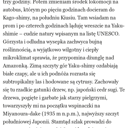
trzy godziny. Potem zmieniam środek lokomocji na
autobus, którym po pięciu godzinach docieram do
Kago-shimy, na południu Kiusiu. Tam wsiadam na
prom i po czterech godzinach ląduję wreszcie na Yaku-
shimie – cudzie natury wpisanym na listę UNESCO.
Górzysta i odludna wysepka zachwyca bujną
roślinnością, a wyjątkowo wilgotny i ciepły
mikroklimat sprawia, że przypomina dżunglę nad
Amazonką. Zimą szczyty gór Yaku-shimy ozdabiają
białe czapy, ale u ich podnóża rozrasta się
subtropikalny las i hodowane są cytrusy. Zachowały
się tu rzadkie gatunki drzew, np. japoński cedr sugi. Te
drzewa, pogięte i garbate jak starzy pielgrzymi,
towarzyszyły mi na początku wspinaczki na
Miyanoura-dake (1935 m n.p.m.), najwyższy szczyt
południowej Japonii. Stamtąd szlak prowadzi do