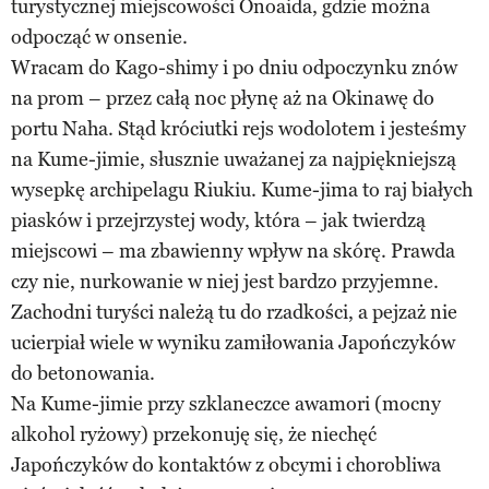
turystycznej miejscowości Onoaida, gdzie można
odpocząć w onsenie.
Wracam do Kago-shimy i po dniu odpoczynku znów
na prom – przez całą noc płynę aż na Okinawę do
portu Naha. Stąd króciutki rejs wodolotem i jesteśmy
na Kume-jimie, słusznie uważanej za najpiękniejszą
wysepkę archipelagu Riukiu. Kume-jima to raj białych
piasków i przejrzystej wody, która – jak twierdzą
miejscowi – ma zbawienny wpływ na skórę. Prawda
czy nie, nurkowanie w niej jest bardzo przyjemne.
Zachodni turyści należą tu do rzadkości, a pejzaż nie
ucierpiał wiele w wyniku zamiłowania Japończyków
do betonowania.
Na Kume-jimie przy szklaneczce awamori (mocny
alkohol ryżowy) przekonuję się, że niechęć
Japończyków do kontaktów z obcymi i chorobliwa