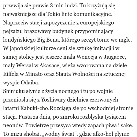
przewija się prawie 3 mln ludzi. Tu krzyżują się
najważniejsze dla Tokio linie komunikacyjne.
Naprzeciw stacji zapożyczenie z europejskiego
pejzażu: brązowawy budynek przypominający
londyńskiego Big Bena, którego szczyt tonie we mgle.
W japońskiej kulturze ceni się sztukę imitacji i w
samej stolicy jest jeszcze mała Wenecja w Jiugaoce,
mały Wersal w Akasace, wieża wzorowana na dziele
Eiffela w Minato oraz Stauta Wolności na sztucznej
wyspie Odaiba.
Shinjuku słynie z życia nocnego i tu po wojnie
przeniosła się z Yoshiwary dzielnica czerwonych
latarni Kabuki-cho.Rozciąga się po wschodniej stronie
stacji. Pusta za dnia, po zmroku rozbłyska tysiącem
neonów. Powietrze przesyca wtedy zapach piwa i sake.
To mizu shobai, „wodny świat”, gdzie alko-hol płynie