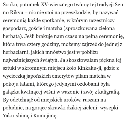
Sooku, potomek XV-wiecznego twórcy tej tradycji Sen
no Rikyu – nic nie stoi na przeszkodzie, by nazywać
ceremonią każde spotkanie, w którym uczestniczy
gospodarz, goście i matcha (sproszkowana zielona
herbata). Jeśli brakuje nam czasu na pełną ceremonię,
która trwa cztery godziny, możemy zajrzeć do jednej z
herbaciarni, jakich mnóstwo jest w pobliżu
najważniejszych świątyń. Ja skosztowałam piękna tej
sztuki w skromnym miejscu koło Kinkaku-ji, gdzie z
wycieczką japońskich emerytów piłam matcha w
pokoju tatami, którego jedynymi ozdobami była
gałązka kwitnącej wiśni w wazonie i zwój z kaligrafią.
By odetchnąć od miejskich uroków, ruszam na
południe, na gorące skrawki dzikiej zieleni: wysepki
Yaku-shimę i Kumejimę.