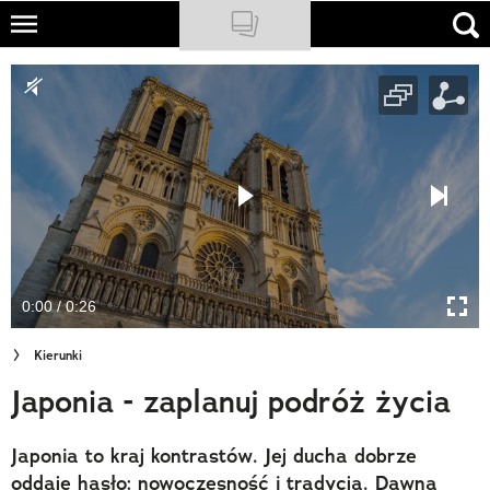
Skip
to
NATIONAL GEOGRAPHIC
main
content
TRAVELER
PODCASTY
Sklep
Newsletter
0:00 / 0:26
Cuda Polski
Kierunki
Wielki Konkurs Fotograficzny
Japonia - zaplanuj podróż życia
Trendbook Podróżniczy
Japonia to kraj kontrastów. Jej ducha dobrze
Polecane
oddaje hasło: nowoczesność i tradycja. Dawna