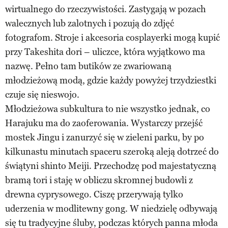
wirtualnego do rzeczywistości. Zastygają w pozach
walecznych lub zalotnych i pozują do zdjęć
fotografom. Stroje i akcesoria cosplayerki mogą kupić
przy Takeshita dori – uliczce, która wyjątkowo ma
nazwę. Pełno tam butików ze zwariowaną
młodzieżową modą, gdzie każdy powyżej trzydziestki
czuje się nieswojo.
Młodzieżowa subkultura to nie wszystko jednak, co
Harajuku ma do zaoferowania. Wystarczy przejść
mostek Jingu i zanurzyć się w zieleni parku, by po
kilkunastu minutach spaceru szeroką aleją dotrzeć do
świątyni shinto Meiji. Przechodzę pod majestatyczną
bramą tori i staję w obliczu skromnej budowli z
drewna cyprysowego. Ciszę przerywają tylko
uderzenia w modlitewny gong. W niedzielę odbywają
się tu tradycyjne śluby, podczas których panna młoda