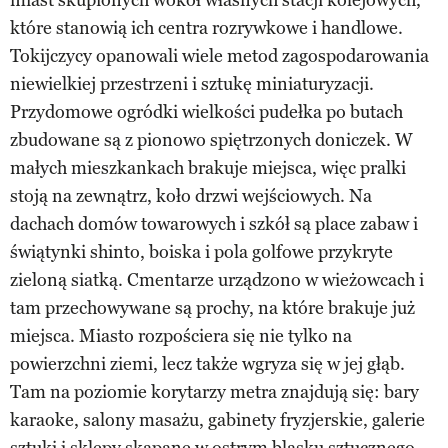
które stanowią ich centra rozrywkowe i handlowe.
Tokijczycy opanowali wiele metod zagospodarowania
niewielkiej przestrzeni i sztukę miniaturyzacji.
Przydomowe ogródki wielkości pudełka po butach
zbudowane są z pionowo spiętrzonych doniczek. W
małych mieszkankach brakuje miejsca, więc pralki
stoją na zewnątrz, koło drzwi wejściowych. Na
dachach domów towarowych i szkół są place zabaw i
świątynki shinto, boiska i pola golfowe przykryte
zieloną siatką. Cmentarze urządzono w wieżowcach i
tam przechowywane są prochy, na które brakuje już
miejsca. Miasto rozpościera się nie tylko na
powierzchni ziemi, lecz także wgryza się w jej głąb.
Tam na poziomie korytarzy metra znajdują się: bary
karaoke, salony masażu, gabinety fryzjerskie, galerie
sztuki i sklepy skąpane w ostrym blasku sztucznego