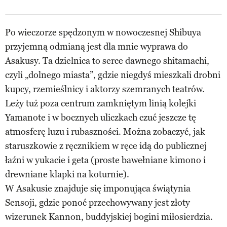
Po wieczorze spędzonym w nowoczesnej Shibuya
przyjemną odmianą jest dla mnie wyprawa do
Asakusy. Ta dzielnica to serce dawnego shitamachi,
czyli „dolnego miasta”, gdzie niegdyś mieszkali drobni
kupcy, rzemieślnicy i aktorzy szemranych teatrów.
Leży tuż poza centrum zamkniętym linią kolejki
Yamanote i w bocznych uliczkach czuć jeszcze tę
atmosferę luzu i rubaszności. Można zobaczyć, jak
staruszkowie z ręcznikiem w ręce idą do publicznej
łaźni w yukacie i geta (proste bawełniane kimono i
drewniane klapki na koturnie).
W Asakusie znajduje się imponująca świątynia
Sensoji, gdzie ponoć przechowywany jest złoty
wizerunek Kannon, buddyjskiej bogini miłosierdzia.