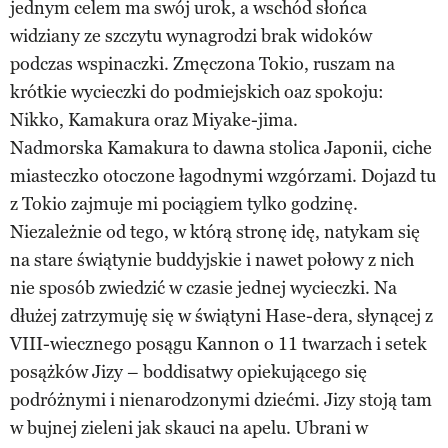
jednym celem ma swój urok, a wschód słońca
widziany ze szczytu wynagrodzi brak widoków
podczas wspinaczki. Zmęczona Tokio, ruszam na
krótkie wycieczki do podmiejskich oaz spokoju:
Nikko, Kamakura oraz Miyake-jima.
Nadmorska Kamakura to dawna stolica Japonii, ciche
miasteczko otoczone łagodnymi wzgórzami. Dojazd tu
z Tokio zajmuje mi pociągiem tylko godzinę.
Niezależnie od tego, w którą stronę idę, natykam się
na stare świątynie buddyjskie i nawet połowy z nich
nie sposób zwiedzić w czasie jednej wycieczki. Na
dłużej zatrzymuję się w świątyni Hase-dera, słynącej z
VIII-wiecznego posągu Kannon o 11 twarzach i setek
posążków Jizy – boddisatwy opiekującego się
podróżnymi i nienarodzonymi dziećmi. Jizy stoją tam
w bujnej zieleni jak skauci na apelu. Ubrani w