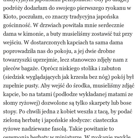
podróży dodarłam do swojego pierwszego ryokanu w
Kioto, poczułam, co znaczy tradycyjna japońska
gościnność. W drzwiach powitała mnie serdecznie
dama w kimonie, a buty musieliśmy zostawić tuż przy
wejściu. W dostarczonych kapciach ta sama dama
poprowadziła nas do pokoju, a jej dwie drobne
towarzyszki uprzejmie, lecz stanowczo zdjęły nam z
pleców bagaże. Oprócz niskiego stolika i zabuton
(siedzisk wyglądających jak krzesła bez nóg) pokój był
zupełnie pusty. Aby wejść do środka, musieliśmy zdjąć
kapcie, bo na tatami (podłodze wykładanej matami ze
słomy ryżowej) dozwolone są tylko skarpety lub bose
stopy. Po chwili jedna z kobiet weszła z tacą, by podać
zieloną herbatę i japońskie słodycze: ciasteczka
ryżowe nadziewane fasolą. Takie powitanie to
ceremonia herbaty w miniaturze. W ryokanie zwykle