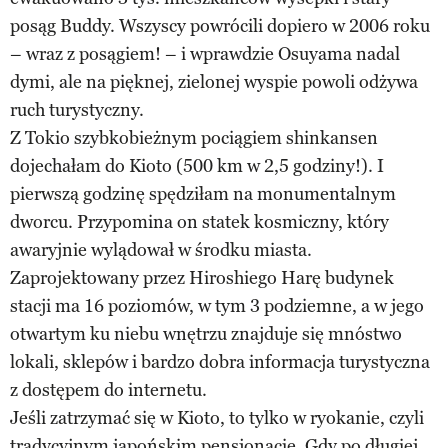
posąg Buddy. Wszyscy powrócili dopiero w 2006 roku
– wraz z posągiem! – i wprawdzie Osuyama nadal
dymi, ale na pięknej, zielonej wyspie powoli odżywa
ruch turystyczny.
Z Tokio szybkobieżnym pociągiem shinkansen
dojechałam do Kioto (500 km w 2,5 godziny!). I
pierwszą godzinę spędziłam na monumentalnym
dworcu. Przypomina on statek kosmiczny, który
awaryjnie wylądował w środku miasta.
Zaprojektowany przez Hiroshiego Harę budynek
stacji ma 16 poziomów, w tym 3 podziemne, a w jego
otwartym ku niebu wnętrzu znajduje się mnóstwo
lokali, sklepów i bardzo dobra informacja turystyczna
z dostępem do internetu.
Jeśli zatrzymać się w Kioto, to tylko w ryokanie, czyli
tradycyjnym japońskim pensjonacie. Gdy po długiej