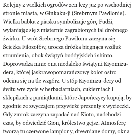
Kolejny z wielkich ogrodów zen leży już po wschodniej
stronie miasta, w Ginkaku-ji (Srebrnym Pawilonie).
Wielka babka z piasku symbolizuje górę Fudżi,
wyłaniając się z misternie zagrabionych fal drobnego
żwirku. U wrót Srebrnego Pawilonu zaczyna się
Ścieżka Filozofów, urocza dróżka biegnąca wzdłuż
strumienia, obok świątyń buddyjskich i shinto.
Doprowadza mnie ona niedaleko świątyni Kiyomizu-
dera, której jaskrawopomarańczowy kolor ostro
odcina się na tle wzgórz. U stóp Kiyomizu-dery od
świtu wre życie w herbaciarniach, cukierniach i
sklepikach z pamiątkami, które Japończycy kupują, by
zgodnie ze zwyczajem przywieźć prezenty z wycieczki.
Gdy zmrok zaczyna zapadać nad Kioto, nadchodzi
czas, by odwiedzić Gion, królestwo gejsz. Atmosferę
tworzą tu czerwone lampiony, drewniane domy, okna