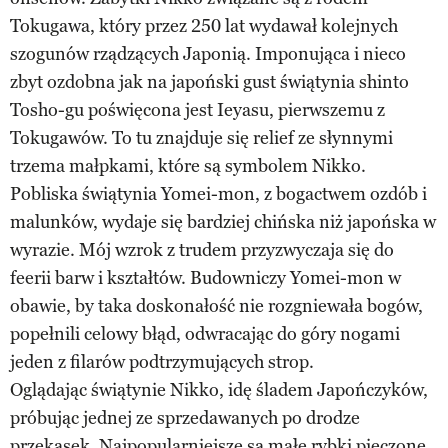
Tokugawa, który przez 250 lat wydawał kolejnych
szogunów rządzących Japonią. Imponująca i nieco
zbyt ozdobna jak na japoński gust świątynia shinto
Tosho-gu poświęcona jest Ieyasu, pierwszemu z
Tokugawów. To tu znajduje się relief ze słynnymi
trzema małpkami, które są symbolem Nikko.
Pobliska świątynia Yomei-mon, z bogactwem ozdób i
malunków, wydaje się bardziej chińska niż japońska w
wyrazie. Mój wzrok z trudem przyzwyczaja się do
feerii barw i kształtów. Budowniczy Yomei-mon w
obawie, by taka doskonałość nie rozgniewała bogów,
popełnili celowy błąd, odwracając do góry nogami
jeden z filarów podtrzymujących strop.
Oglądając świątynie Nikko, idę śladem Japończyków,
próbując jednej ze sprzedawanych po drodze
przekąsek. Najpopularniejsze są małe rybki pieczone