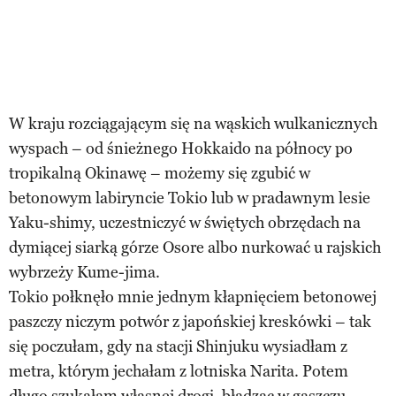
W kraju rozciągającym się na wąskich wulkanicznych
wyspach – od śnieżnego Hokkaido na północy po
tropikalną Okinawę – możemy się zgubić w
betonowym labiryncie Tokio lub w pradawnym lesie
Yaku-shimy, uczestniczyć w świętych obrzędach na
dymiącej siarką górze Osore albo nurkować u rajskich
wybrzeży Kume-jima.
Tokio połknęło mnie jednym kłapnięciem betonowej
paszczy niczym potwór z japońskiej kreskówki – tak
się poczułam, gdy na stacji Shinjuku wysiadłam z
metra, którym jechałam z lotniska Narita. Potem
długo szukałam własnej drogi, błądząc w gąszczu