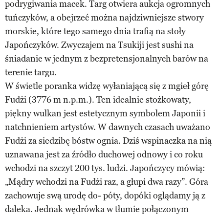
podrygiwania macek. Targ otwiera aukcja ogromnych
tuńczyków, a obejrzeć można najdziwniejsze stwory
morskie, które tego samego dnia trafią na stoły
Japończyków. Zwyczajem na Tsukiji jest sushi na
śniadanie w jednym z bezpretensjonalnych barów na
terenie targu.
W świetle poranka widzę wyłaniającą się z mgieł górę
Fudżi (3776 m n.p.m.). Ten idealnie stożkowaty,
piękny wulkan jest estetycznym symbolem Japonii i
natchnieniem artystów. W dawnych czasach uważano
Fudżi za siedzibę bóstw ognia. Dziś wspinaczka na nią
uznawana jest za źródło duchowej odnowy i co roku
wchodzi na szczyt 200 tys. ludzi. Japończycy mówią:
„Mądry wchodzi na Fudżi raz, a głupi dwa razy”. Góra
zachowuje swą urodę do- póty, dopóki oglądamy ją z
daleka. Jednak wędrówka w tłumie połączonym