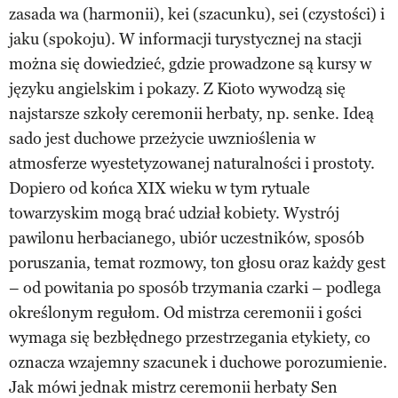
zasada wa (harmonii), kei (szacunku), sei (czystości) i
jaku (spokoju). W informacji turystycznej na stacji
można się dowiedzieć, gdzie prowadzone są kursy w
języku angielskim i pokazy. Z Kioto wywodzą się
najstarsze szkoły ceremonii herbaty, np. senke. Ideą
sado jest duchowe przeżycie uwznioślenia w
atmosferze wyestetyzowanej naturalności i prostoty.
Dopiero od końca XIX wieku w tym rytuale
towarzyskim mogą brać udział kobiety. Wystrój
pawilonu herbacianego, ubiór uczestników, sposób
poruszania, temat rozmowy, ton głosu oraz każdy gest
– od powitania po sposób trzymania czarki – podlega
określonym regułom. Od mistrza ceremonii i gości
wymaga się bezbłędnego przestrzegania etykiety, co
oznacza wzajemny szacunek i duchowe porozumienie.
Jak mówi jednak mistrz ceremonii herbaty Sen