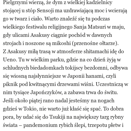
Pielgrzymi wierzą, że dym z wielkiej kadzielnicy
stojącej u stóp Sensoji ma uzdrawiającą moc i wcierają
go w twarz i ciało. Warto znaleźć się tu podczas
wielkiego festiwalu religijnego Sanja Matsuri w maju,
gdy ulicami Asakusy ciągnie pochód w dawnych
strojach i noszone są mikoshi (przenośne ołtarze).
Z Asakusy miłą trasą w atmosferze shitamachi idę do
Ueno. Tu w wielkim parku, gdzie na co dzień żyją w
schludnych biedadomkach tokijscy bezdomni, odbywa
się wiosną najsłynniejsze w Japonii hanami, czyli
piknik pod kwitnącymi drzewami wiśni. Uczestniczą w
nim tysiące Japończyków, a zabawa trwa do świtu.
Jeśli około piątej rano nadal jesteśmy na nogach
gdzieś w Tokio, nie warto już kłaść się spać. To dobra
pora, by udać się do Tsukiji na największy targ rybny
świata – pandemonium rybich ślepi, trzepotu płetw i