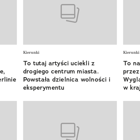
Kierunki
Kierunki
To tutaj artyści uciekli z
To na
e,
drogiego centrum miasta.
przez
rlinie
Powstała dzielnica wolności i
Wyglą
eksperymentu
w kra