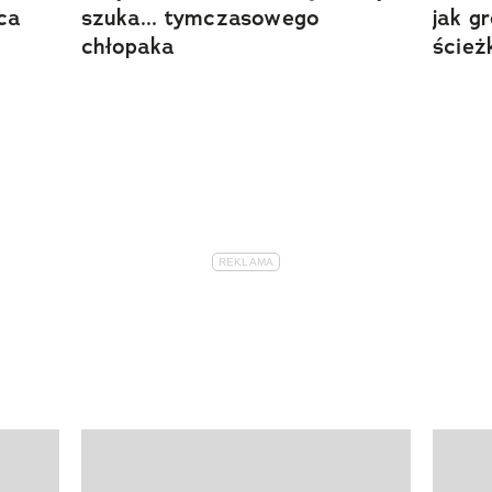
ca
szuka... tymczasowego
jak g
chłopaka
ścież