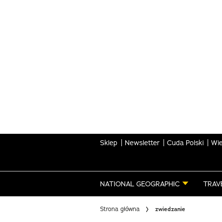
Skip
to
main
content
Sklep
Newsletter
Cuda Polski
Wie
NATIONAL GEOGRAPHIC
TRAV
Strona główna
zwiedzanie