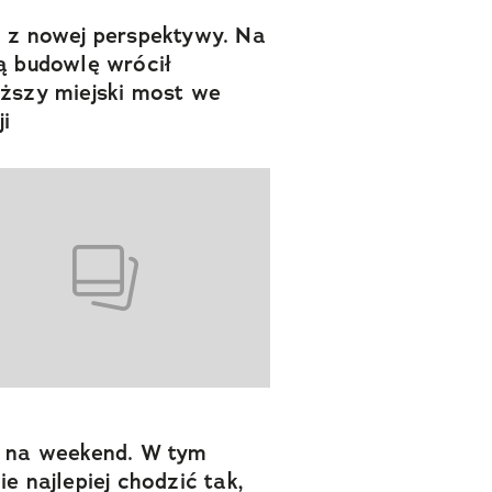
 z nowej perspektywy. Na
ą budowlę wrócił
ższy miejski most we
ji
 na weekend. W tym
ie najlepiej chodzić tak,