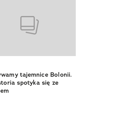
wamy tajemnice Bolonii.
storia spotyka się ze
iem