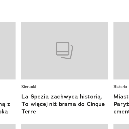
Kierunki
Historia
La Spezia zachwyca historią.
Miast
ną z
To więcej niż brama do Cinque
Paryż
oka
Terre
cment