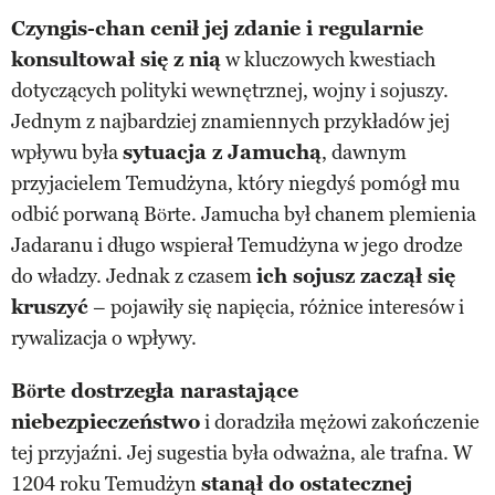
Czyngis-chan cenił jej zdanie i regularnie
konsultował się z nią
w kluczowych kwestiach
dotyczących polityki wewnętrznej, wojny i sojuszy.
Jednym z najbardziej znamiennych przykładów jej
wpływu była
sytuacja z Jamuchą
, dawnym
przyjacielem Temudżyna, który niegdyś pomógł mu
odbić porwaną Börte. Jamucha był chanem plemienia
Jadaranu i długo wspierał Temudżyna w jego drodze
do władzy. Jednak z czasem
ich sojusz zaczął się
kruszyć
– pojawiły się napięcia, różnice interesów i
rywalizacja o wpływy.
Börte dostrzegła narastające
niebezpieczeństwo
i doradziła mężowi zakończenie
tej przyjaźni. Jej sugestia była odważna, ale trafna. W
1204 roku Temudżyn
stanął do ostatecznej