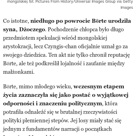
mongolskiej.
fot. Pictures From History/Universal Images Group via Getty
Images
Co istotne,
niedługo po powrocie Börte urodziła
syna, Dżoczego
. Pochodzenie chłopca było długo
przedmiotem spekulacji wśród mongolskiej
arystokracji, lecz Czyngis-chan oficjalnie uznał go za
swojego dziedzica. Ten akt nie tylko chronił reputację
Börte, ale też podkreślił lojalność i zaufanie między
małżonkami.
Börte, mimo młodego wieku,
wczesnym etapem
życia zaznaczyła się jako postać o wyjątkowej
odporności i znaczeniu politycznym
, która
potrafiła odnaleźć się w brutalnej rzeczywistości
polityki plemiennej stepów. Jej losy miały stać się
jednym z fundamentów narracji o początkach