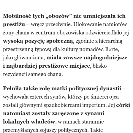
Mobilność tych „obozów” nie umniejszała ich
prestiżu
– wręcz przeciwnie. Ulokowanie namiotów
żony chana w centrum obozowiska odzwierciedlało jej
wysoką pozycję społeczną
, zgodnie z hierarchią
przestrzenną typową dla kultury nomadów. Börte,
jako główna żona,
miała zawsze najdogodniejsze
i najbardziej prestiżowe miejsce
, blisko
rezydencji samego chana.
Pełniła także rolę matki politycznej dynastii
–
wychowała czterech synów, którzy po śmierci ojca
zostali głównymi spadkobiercami imperium. Jej
córki
natomiast zostały zaręczone z synami
lokalnych władców
, w ramach starannie
przemyślanych sojuszy politycznych. Takie