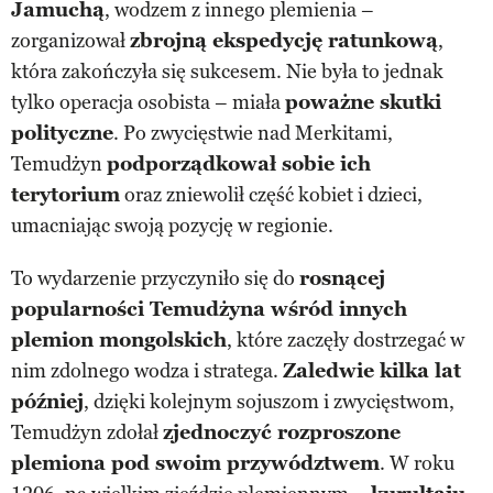
Jamuchą
, wodzem z innego plemienia –
zorganizował
zbrojną ekspedycję ratunkową
,
która zakończyła się sukcesem. Nie była to jednak
tylko operacja osobista – miała
poważne skutki
polityczne
. Po zwycięstwie nad Merkitami,
Temudżyn
podporządkował sobie ich
terytorium
oraz zniewolił część kobiet i dzieci,
umacniając swoją pozycję w regionie.
To wydarzenie przyczyniło się do
rosnącej
popularności Temudżyna wśród innych
plemion mongolskich
, które zaczęły dostrzegać w
nim zdolnego wodza i stratega.
Zaledwie kilka lat
później
, dzięki kolejnym sojuszom i zwycięstwom,
Temudżyn zdołał
zjednoczyć rozproszone
plemiona pod swoim przywództwem
. W roku