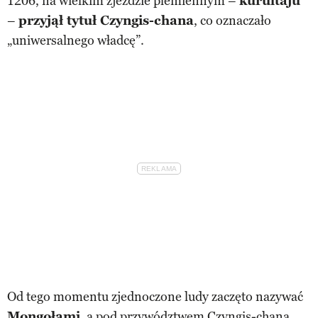
1206, na wielkim zjeździe plemiennym –
kurultaju
–
przyjął tytuł Czyngis-chana
, co oznaczało
„uniwersalnego władcę”.
Od tego momentu zjednoczone ludy zaczęto nazywać
Mongołami
, a pod przywództwem Czyngis-chana