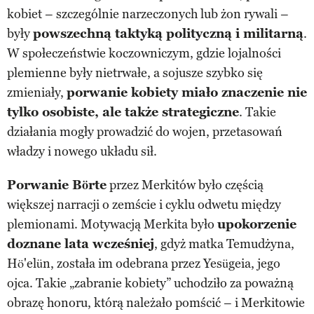
kobiet – szczególnie narzeczonych lub żon rywali –
były
powszechną taktyką polityczną i militarną
.
W społeczeństwie koczowniczym, gdzie lojalności
plemienne były nietrwałe, a sojusze szybko się
zmieniały,
porwanie kobiety miało znaczenie nie
tylko osobiste, ale także strategiczne
. Takie
działania mogły prowadzić do wojen, przetasowań
władzy i nowego układu sił.
Porwanie Börte
przez Merkitów było częścią
większej narracji o zemście i cyklu odwetu między
plemionami. Motywacją Merkita było
upokorzenie
doznane lata wcześniej
, gdyż matka Temudżyna,
Hö'elün, została im odebrana przez Yesügeia, jego
ojca. Takie „zabranie kobiety” uchodziło za poważną
obrazę honoru, którą należało pomścić – i Merkitowie