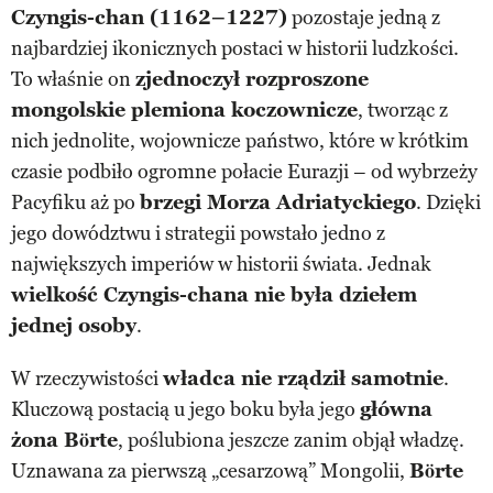
Czyngis-chan (1162–1227)
pozostaje jedną z
najbardziej ikonicznych postaci w historii ludzkości.
To właśnie on
zjednoczył rozproszone
mongolskie plemiona koczownicze
, tworząc z
nich jednolite, wojownicze państwo, które w krótkim
czasie podbiło ogromne połacie Eurazji – od wybrzeży
Pacyfiku aż po
brzegi Morza Adriatyckiego
. Dzięki
jego dowództwu i strategii powstało jedno z
największych imperiów w historii świata. Jednak
wielkość Czyngis-chana nie była dziełem
jednej osoby
.
W rzeczywistości
władca nie rządził samotnie
.
Kluczową postacią u jego boku była jego
główna
żona Börte
, poślubiona jeszcze zanim objął władzę.
Uznawana za pierwszą „cesarzową” Mongolii,
Börte