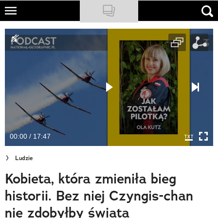
Skip
to
NATIONAL GEOGRAPHIC
main
content
TRAVELER
PODCASTY
Sklep
Newsletter
00:00 / 17:47
Cuda Polski
Ludzie
Wielki Konkurs Fotograficzny
Kobieta, która zmieniła bieg
Trendbook Podróżniczy
historii. Bez niej Czyngis-chan
Polecane
nie zdobyłby świata