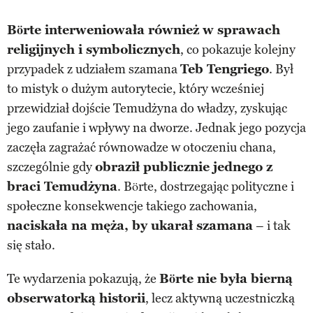
Börte interweniowała również w sprawach
religijnych i symbolicznych
, co pokazuje kolejny
przypadek z udziałem szamana
Teb Tengriego
. Był
to mistyk o dużym autorytecie, który wcześniej
przewidział dojście Temudżyna do władzy, zyskując
jego zaufanie i wpływy na dworze. Jednak jego pozycja
zaczęła zagrażać równowadze w otoczeniu chana,
szczególnie gdy
obraził publicznie jednego z
braci Temudżyna
. Börte, dostrzegając polityczne i
społeczne konsekwencje takiego zachowania,
naciskała na męża, by ukarał szamana
– i tak
się stało.
Te wydarzenia pokazują, że
Börte nie była bierną
obserwatorką historii
, lecz aktywną uczestniczką