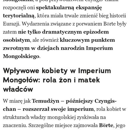
rozpoczęli oni
spektakularną ekspansję
terytorialną
, która miała trwale zmienić bieg historii
Eurazji. Wydarzenia związane z porwaniem Börte były
zatem
nie tylko dramatycznym epizodem
osobistym
, ale również
kluczowym punktem
zwrotnym w dziejach narodzin Imperium
Mongolskiego
.
Wpływowe kobiety w Imperium
Mongołów: rola żon i matek
władców
W miarę jak
Temudżyn – późniejszy Czyngis-
chan – rozszerzał swoje imperium
, rola kobiet w
strukturach władzy mongolskiej zyskiwała na
znaczeniu. Szczególne miejsce zajmowała
Börte
, jego