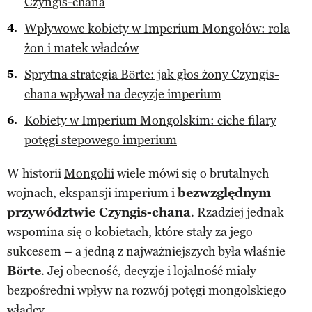
Czyngis-chana
Wpływowe kobiety w Imperium Mongołów: rola
żon i matek władców
Sprytna strategia Börte: jak głos żony Czyngis-
chana wpływał na decyzje imperium
Kobiety w Imperium Mongolskim: ciche filary
potęgi stepowego imperium
W historii
Mongolii
wiele mówi się o brutalnych
wojnach, ekspansji imperium i
bezwzględnym
przywództwie Czyngis-chana
. Rzadziej jednak
wspomina się o kobietach, które stały za jego
sukcesem – a jedną z najważniejszych była właśnie
Börte
. Jej obecność, decyzje i lojalność miały
bezpośredni wpływ na rozwój potęgi mongolskiego
władcy