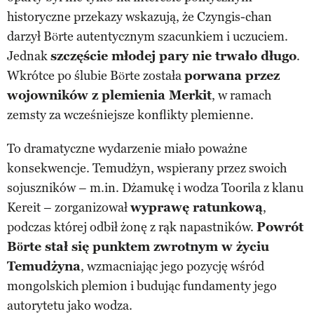
historyczne przekazy wskazują, że Czyngis-chan
darzył Börte autentycznym szacunkiem i uczuciem.
Jednak
szczęście młodej pary nie trwało długo
.
Wkrótce po ślubie Börte została
porwana przez
wojowników z plemienia Merkit
, w ramach
zemsty za wcześniejsze konflikty plemienne.
To dramatyczne wydarzenie miało poważne
konsekwencje. Temudżyn, wspierany przez swoich
sojuszników – m.in. Dżamukę i wodza Toorila z klanu
Kereit – zorganizował
wyprawę ratunkową
,
podczas której odbił żonę z rąk napastników.
Powrót
Börte stał się punktem zwrotnym w życiu
Temudżyna
, wzmacniając jego pozycję wśród
mongolskich plemion i budując fundamenty jego
autorytetu jako wodza.