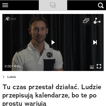
Skip
to
NATIONAL GEOGRAPHIC
main
content
TRAVELER
PODCASTY
Sklep
Newsletter
0:00 / 6:01
Cuda Polski
Ludzie
Wielki Konkurs Fotograficzny
Tu czas przestał działać. Ludzie
Trendbook Podróżniczy
przepisują kalendarze, bo te po
Polecane
prostu wariują