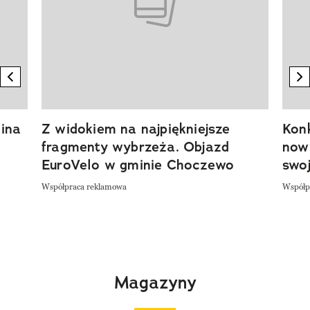
previous element
n
ina
Z widokiem na najpiękniejsze
Kon
fragmenty wybrzeża. Objazd
now
EuroVelo w gminie Choczewo
swoj
Współpraca reklamowa
Współp
Magazyny