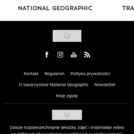
NATIONAL GEOGRAPHIC
TRA
Visit us on Facebook
Visit us on Instagram
Visit us on Youtube
Visit us on Rss
Kontakt
Regulamin
Polityka prywatności
O towarzystwie National Geographic
Newsletter
Moje zgody
Dalsze rozpowszechnianie tekstów, zdjęć i materiałów wideo