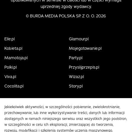
opublikowanych w serwisie w całości lub w części wymaga
uprzedniej zgody wydawcy.
©
BURDA MEDIA POLSKA SP. Z O. O. 2026
Elle.pl
Glamour.pl
Kobieta.pl
Mojegotowanie.pl
Mamotoja.pl
Party.pl
Polki.pl
Przyslijprzepis.pl
Viva.pl
Wizaz.pl
Cocolita.pl
Story.pl
Jakiekolwiek aktywności, w szczególności: pobieranie, zwielokrotnianie,
przechowywanie, lub inne wykorzystywanie treści, danych lub informacji
dostępnych w ramach niniejszego serwisu oraz wszystkich jego podstron,
w szczególności w celu ich eksploracji, zmierzającej do tworzenia,
rozwoju, modyfikacji i szkolenia systemów uczenia maszynowego,