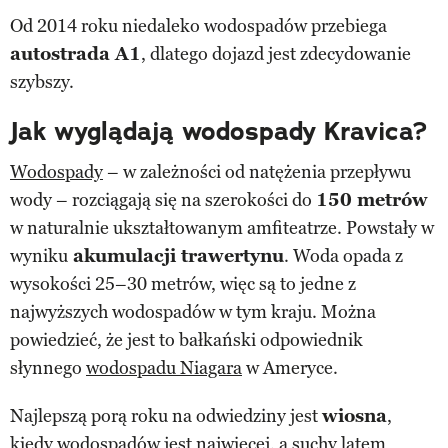
Od 2014 roku niedaleko wodospadów przebiega
autostrada A1
, dlatego dojazd jest zdecydowanie
szybszy.
Jak wyglądają wodospady Kravica?
Wodospady
– w zależności od natężenia przepływu
wody – rozciągają się na szerokości do
150 metrów
w naturalnie ukształtowanym amfiteatrze. Powstały w
wyniku
akumulacji trawertynu
. Woda opada z
wysokości 25–30 metrów, więc są to jedne z
najwyższych wodospadów w tym kraju. Można
powiedzieć, że jest to bałkański odpowiednik
słynnego
wodospadu Niagara
w Ameryce.
Najlepszą porą roku na odwiedziny jest
wiosna
,
kiedy wodospadów jest najwięcej, a suchy latem