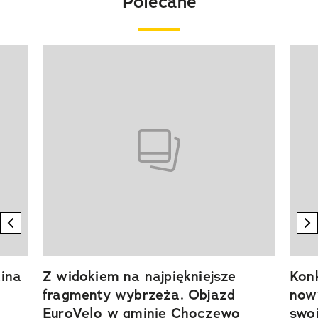
Polecane
Pokazywanie elementu 1 z 20
previous element
n
ina
Z widokiem na najpiękniejsze
Kon
fragmenty wybrzeża. Objazd
now
EuroVelo w gminie Choczewo
swoj