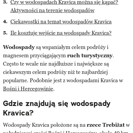
Czy w wodospadach Kravica można się kąpać?
Aktywności na terenie wodospadów
Ciekawostki na temat wodospadów Kravica
Ile kosztuje wejście na wodospady Kravica?
Wodospady
są wspaniałym celem podróży i
magnesem przyciągającym
ruch turystyczny
.
Często te wcale nie najdłuższe i największe są
ciekawszym celem podróży niż te najbardziej
popularne. Podobnie jest z wodospadami Kravica w
Bośni i Hercegowinie
.
Gdzie znajdują się wodospady
Kravica?
Wodospady Kravica położone są na
rzece Trebižat
w