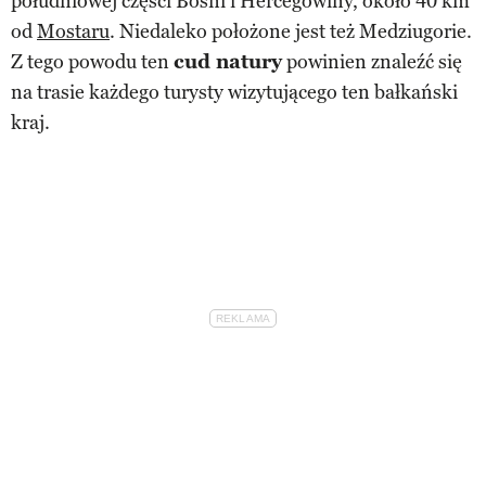
południowej części Bośni i Hercegowiny, około 40 km
od
Mostaru
. Niedaleko położone jest też Medziugorie.
Z tego powodu ten
cud natury
powinien znaleźć się
na trasie każdego turysty wizytującego ten bałkański
kraj.