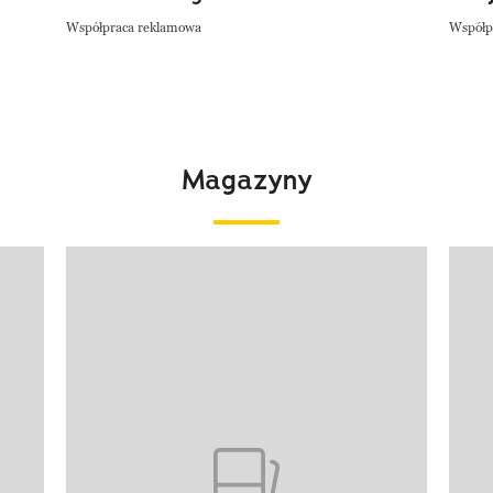
Współpraca reklamowa
Współp
Magazyny
Pokazywanie elementu 1 z 4