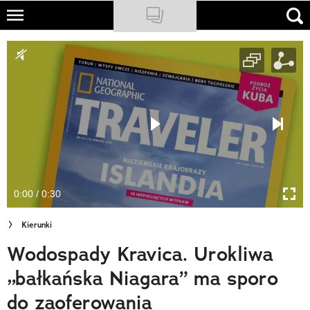
Skip
to
NATIONAL GEOGRAPHIC
main
content
TRAVELER
PODCASTY
Sklep
Newsletter
0:00 / 0:30
Cuda Polski
Kierunki
Wielki Konkurs Fotograficzny
Wodospady Kravica. Urokliwa
Trendbook Podróżniczy
„bałkańska Niagara” ma sporo
Polecane
do zaoferowania