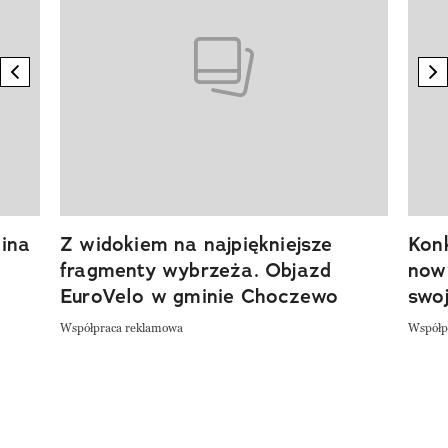
previous element
n
ina
Z widokiem na najpiękniejsze
Kon
fragmenty wybrzeża. Objazd
now
EuroVelo w gminie Choczewo
swoj
Współpraca reklamowa
Współp