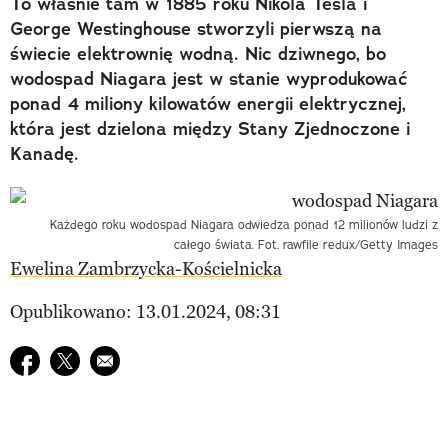
To właśnie tam w 1885 roku Nikola Tesla i
George Westinghouse stworzyli pierwszą na
świecie elektrownię wodną. Nic dziwnego, bo
wodospad Niagara jest w stanie wyprodukować
ponad 4 miliony kilowatów energii elektrycznej,
która jest dzielona między Stany Zjednoczone i
Kanadę.
Każdego roku wodospad Niagara odwiedza ponad 12 milionów ludzi z
całego świata. Fot. rawfile redux/Getty Images
Ewelina Zambrzycka-Kościelnicka
Opublikowano: 13.01.2024, 08:31
Udostępnij na facebook
Udostępnij na twitter
E-mail do przyjaciela