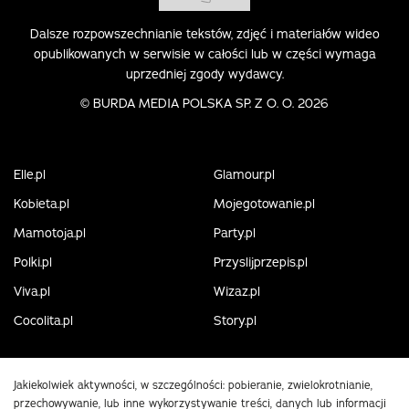
Dalsze rozpowszechnianie tekstów, zdjęć i materiałów wideo
opublikowanych w serwisie w całości lub w części wymaga
uprzedniej zgody wydawcy.
©
BURDA MEDIA POLSKA SP. Z O. O. 2026
Elle.pl
Glamour.pl
Kobieta.pl
Mojegotowanie.pl
Mamotoja.pl
Party.pl
Polki.pl
Przyslijprzepis.pl
Viva.pl
Wizaz.pl
Cocolita.pl
Story.pl
Jakiekolwiek aktywności, w szczególności: pobieranie, zwielokrotnianie,
przechowywanie, lub inne wykorzystywanie treści, danych lub informacji