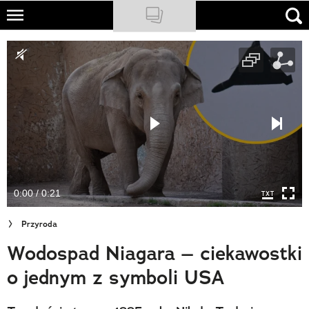
Skip
to
NATIONAL GEOGRAPHIC
main
content
TRAVELER
PODCASTY
Sklep
Newsletter
0:00 / 0:21
Cuda Polski
Przyroda
Wielki Konkurs Fotograficzny
Wodospad Niagara – ciekawostki
Trendbook Podróżniczy
o jednym z symboli USA
Polecane