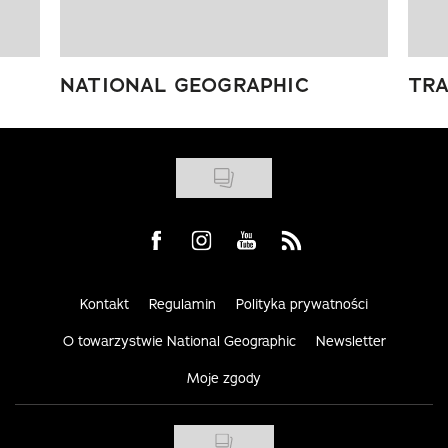
NATIONAL GEOGRAPHIC
TRA
Visit us on Facebook
Visit us on Instagram
Visit us on Youtube
Visit us on Rss
Kontakt
Regulamin
Polityka prywatności
O towarzystwie National Geographic
Newsletter
Moje zgody