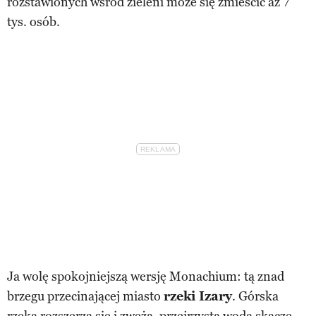
rozstawionych wśród zieleni może się zmieścić aż 7
tys. osób.
Ja wolę spokojniejszą wersję Monachium: tą znad
brzegu przecinającej miasto
rzeki Izary
. Górska
rzeka rozszerza się i zwęża, przejrzysta woda skacze