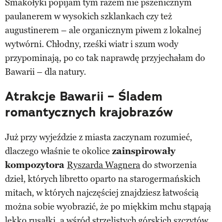
Smakołyki popijam tym razem nie pszenicznym
paulanerem w wysokich szklankach czy też
augustinerem – ale organicznym piwem z lokalnej
wytwórni. Chłodny, rześki wiatr i szum wody
przypominają, po co tak naprawdę przyjechałam do
Bawarii – dla natury.
Atrakcje Bawarii – Śladem
romantycznych krajobrazów
Już przy wyjeździe z miasta zaczynam rozumieć,
dlaczego właśnie te okolice
zainspirowały
kompozytora
Ryszarda Wagnera
do stworzenia
dzieł, których libretto oparto na starogermańskich
mitach, w których najczęściej znajdziesz łatwością
można sobie wyobrazić, że po miękkim mchu stąpają
lekko rusałki, a wśród strzelistych górskich szczytów