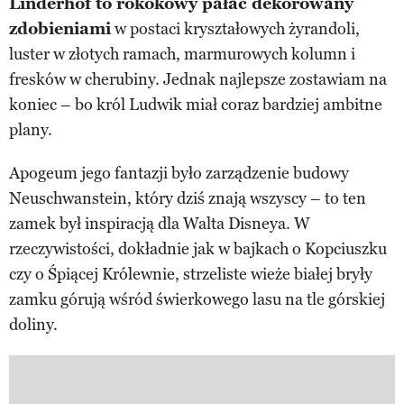
Linderhof to rokokowy pałac dekorowany
zdobieniami
w postaci kryształowych żyrandoli,
luster w złotych ramach, marmurowych kolumn i
fresków w cherubiny. Jednak najlepsze zostawiam na
koniec – bo król Ludwik miał coraz bardziej ambitne
plany.
Apogeum jego fantazji było zarządzenie budowy
Neuschwanstein, który dziś znają wszyscy – to ten
zamek był inspiracją dla Walta Disneya. W
rzeczywistości, dokładnie jak w bajkach o Kopciuszku
czy o Śpiącej Królewnie, strzeliste wieże białej bryły
zamku górują wśród świerkowego lasu na tle górskiej
doliny.