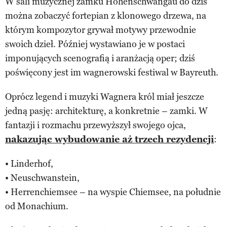
W sali muzycznej zamku Hohenschwangau do dziś
można zobaczyć fortepian z klonowego drzewa, na
którym kompozytor grywał motywy przewodnie
swoich dzieł. Później wystawiano je w postaci
imponujących scenografią i aranżacją oper; dziś
poświęcony jest im wagnerowski festiwal w Bayreuth.
Oprócz legend i muzyki Wagnera król miał jeszcze
jedną pasję: architekturę, a konkretnie – zamki. W
fantazji i rozmachu przewyższył swojego ojca,
nakazując wybudowanie aż trzech rezydencji
:
• Linderhof,
• Neuschwanstein,
• Herrenchiemsee – na wyspie Chiemsee, na południe
od Monachium.