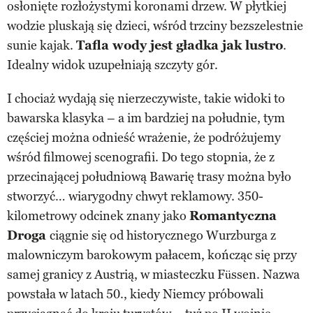
osłonięte rozłożystymi koronami drzew. W płytkiej
wodzie pluskają się dzieci, wśród trzciny bezszelestnie
sunie kajak.
Tafla wody jest gładka jak lustro
.
Idealny widok uzupełniają szczyty gór.
I chociaż wydają się nierzeczywiste, takie widoki to
bawarska klasyka – a im bardziej na południe, tym
częściej można odnieść wrażenie, że podróżujemy
wśród filmowej scenografii. Do tego stopnia, że z
przecinającej południową Bawarię trasy można było
stworzyć… wiarygodny chwyt reklamowy. 350-
kilometrowy odcinek znany jako
Romantyczna
Droga
ciągnie się od historycznego Wurzburga z
malowniczym barokowym pałacem, kończąc się przy
samej granicy z Austrią, w miasteczku Füssen. Nazwa
powstała w latach 50., kiedy Niemcy próbowali