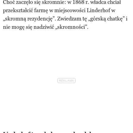
Choć zaczęło się skromnie: w 1868 r. władca chciał
przekształcić farmę w miejscowości Linderhof w
„skromną rezydencję”. Zwiedzam tę „górską chatkę” i
nie mogę się nadziwić „skromności”.