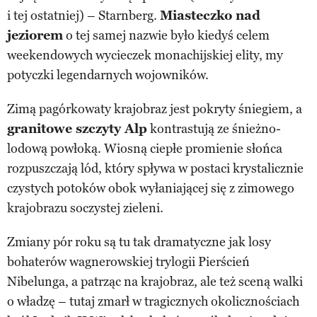
i tej ostatniej) – Starnberg.
Miasteczko nad
jeziorem
o tej samej nazwie było kiedyś celem
weekendowych wycieczek monachijskiej elity, my
potyczki legendarnych wojowników.
Zimą pagórkowaty krajobraz jest pokryty śniegiem, a
granitowe szczyty Alp
kontrastują ze śnieżno-
lodową powłoką. Wiosną ciepłe promienie słońca
rozpuszczają lód, który spływa w postaci krystalicznie
czystych potoków obok wyłaniającej się z zimowego
krajobrazu soczystej zieleni.
Zmiany pór roku są tu tak dramatyczne jak losy
bohaterów wagnerowskiej trylogii Pierścień
Nibelunga, a patrząc na krajobraz, ale też sceną walki
o władzę – tutaj zmarł w tragicznych okolicznościach