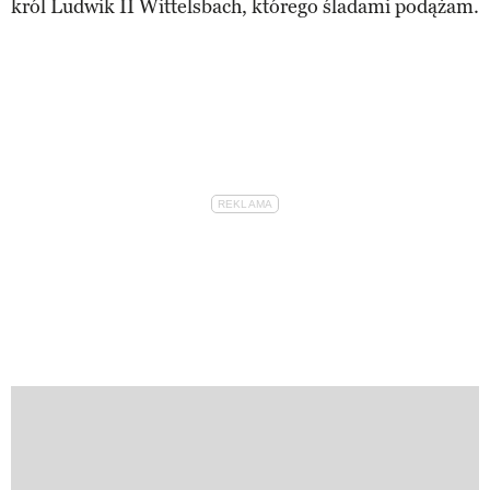
król Ludwik II Wittelsbach, którego śladami podążam.