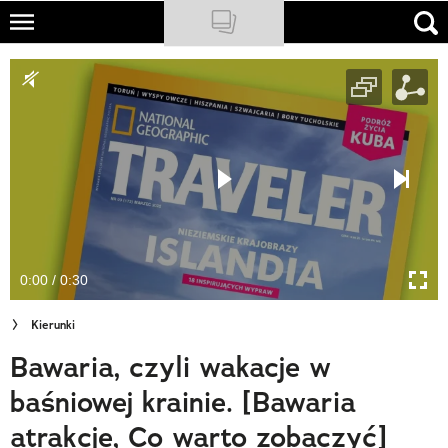
Skip
to
NATIONAL GEOGRAPHIC
main
content
TRAVELER
PODCASTY
Sklep
Newsletter
0:00 / 0:30
Cuda Polski
Kierunki
Wielki Konkurs Fotograficzny
Bawaria, czyli wakacje w
Trendbook Podróżniczy
baśniowej krainie. [Bawaria
Polecane
atrakcje, Co warto zobaczyć]