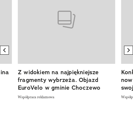
previous element
n
ina
Z widokiem na najpiękniejsze
Kon
fragmenty wybrzeża. Objazd
now
EuroVelo w gminie Choczewo
swoj
Współpraca reklamowa
Współp