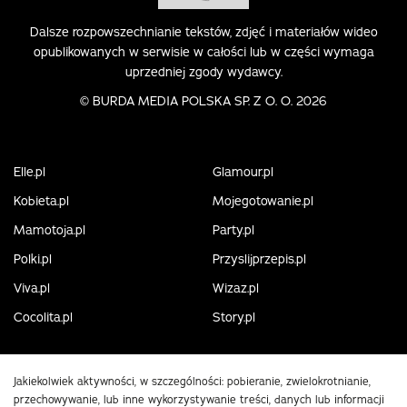
Dalsze rozpowszechnianie tekstów, zdjęć i materiałów wideo
opublikowanych w serwisie w całości lub w części wymaga
uprzedniej zgody wydawcy.
©
BURDA MEDIA POLSKA SP. Z O. O. 2026
Elle.pl
Glamour.pl
Kobieta.pl
Mojegotowanie.pl
Mamotoja.pl
Party.pl
Polki.pl
Przyslijprzepis.pl
Viva.pl
Wizaz.pl
Cocolita.pl
Story.pl
Jakiekolwiek aktywności, w szczególności: pobieranie, zwielokrotnianie,
przechowywanie, lub inne wykorzystywanie treści, danych lub informacji