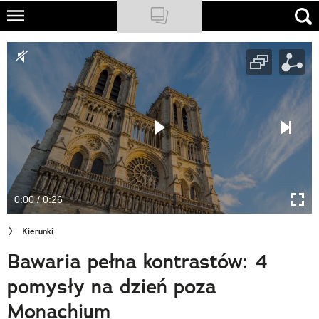
Skip
to
NATIONAL GEOGRAPHIC
main
content
TRAVELER
PODCASTY
Sklep
Newsletter
0:00 / 0:26
Cuda Polski
Kierunki
Wielki Konkurs Fotograficzny
Bawaria pełna kontrastów: 4
Trendbook Podróżniczy
pomysły na dzień poza
Polecane
Monachium