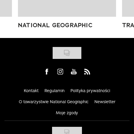
NATIONAL GEOGRAPHIC
TRA
Visit us on Facebook
Visit us on Instagram
Visit us on Youtube
Visit us on Rss
Kontakt
Regulamin
Polityka prywatności
O towarzystwie National Geographic
Newsletter
Moje zgody