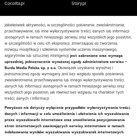
Cocolita.pl
Story.pl
Jakiekolwiek aktywności, w szczególności: pobieranie, zwielokrotnianie,
przechowywanie, lub inne wykorzystywanie treści, danych lub informacji
dostępnych w ramach niniejszego serwisu oraz wszystkich jego podstron,
w szczególności w celu ich eksploracji, zmierzającej do tworzenia,
rozwoju, modyfikacji i szkolenia systemów uczenia maszynowego,
algorytmów lub sztucznej inteligencji
jest zabronione oraz wymaga
uprzedniej, jednoznacznie wyrażonej zgody administratora serwisu –
Burda Media Polska sp. z o.o.
Obowiązek uzyskania wyraźnej i
jednoznacznej zgody wymagany jest bez względu sposób pobierania,
zwielokrotniania, przechowywania lub innego wykorzystywania treści,
danych lub informacji dostępnych w ramach niniejszego serwisu oraz
wszystkich jego podstron, jak również bez względu na charakter tych
treści, danych i informacji.
Powyższe nie dotyczy wyłącznie przypadków wykorzystywania treści,
danych i informacji w celu umożliwienia i ułatwienia ich wyszukiwania
przez wyszukiwarki internetowe oraz umożliwienia pozycjonowania
stron internetowych zawierających serwisy internetowe w ramach
indeksowania wyników wyszukiwania wyszukiwarek internetowych.