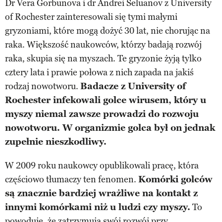
Dr Vera Gorbunova i dr Andrei Seluanov z University
of Rochester zainteresowali się tymi małymi
gryzoniami, które mogą dożyć 30 lat, nie chorując na
raka. Większość naukowców, którzy badają rozwój
raka, skupia się na myszach. Te gryzonie żyją tylko
cztery lata i prawie połowa z nich zapada na jakiś
rodzaj nowotworu.
Badacze z University of
Rochester infekowali golce wirusem, który u
myszy niemal zawsze prowadzi do rozwoju
nowotworu. W organizmie golca był on jednak
zupełnie nieszkodliwy.
W 2009 roku naukowcy opublikowali pracę, która
częściowo tłumaczy ten fenomen.
Komórki golców
są znacznie bardziej wrażliwe na kontakt z
innymi komórkami niż u ludzi czy myszy.
To
powoduje, że zatrzymują swój rozwój przy