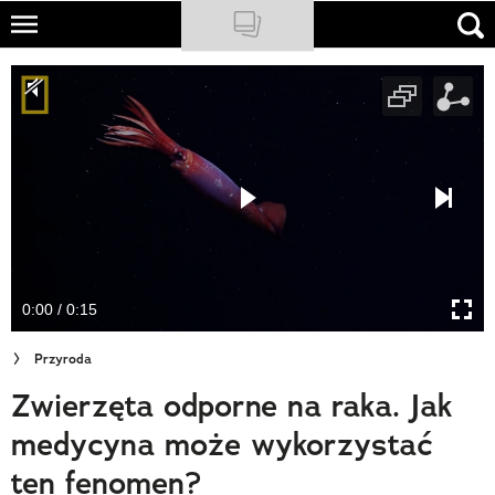
Skip
to
NATIONAL GEOGRAPHIC
main
content
TRAVELER
PODCASTY
Sklep
Newsletter
0:00 / 0:15
Cuda Polski
Przyroda
Wielki Konkurs Fotograficzny
Zwierzęta odporne na raka. Jak
Trendbook Podróżniczy
medycyna może wykorzystać
Polecane
ten fenomen?