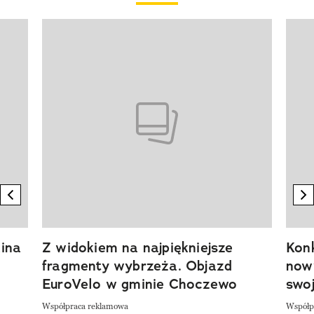
Pokazywanie elementu 1 z 20
previous element
n
ina
Z widokiem na najpiękniejsze
Kon
fragmenty wybrzeża. Objazd
now
EuroVelo w gminie Choczewo
swoj
Współpraca reklamowa
Współp