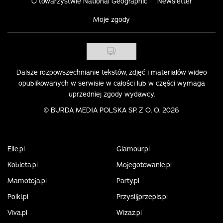
O towarzystwie National Geographic
Newsletter
Moje zgody
Dalsze rozpowszechnianie tekstów, zdjęć i materiałów wideo
opublikowanych w serwisie w całości lub w części wymaga
uprzedniej zgody wydawcy.
©
BURDA MEDIA POLSKA SP. Z O. O. 2026
Elle.pl
Glamour.pl
Kobieta.pl
Mojegotowanie.pl
Mamotoja.pl
Party.pl
Polki.pl
Przyslijprzepis.pl
Viva.pl
Wizaz.pl