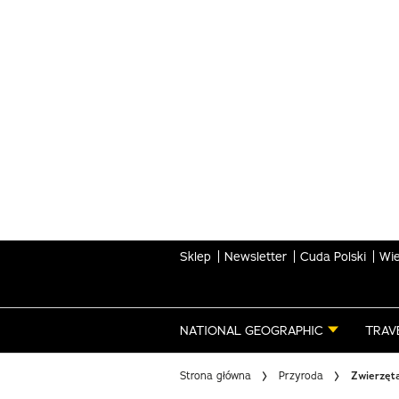
Skip
to
main
content
Sklep
Newsletter
Cuda Polski
Wie
NATIONAL GEOGRAPHIC
TRAV
Strona główna
Przyroda
Zwierzęta