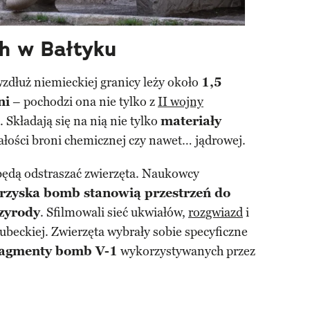
h w Bałtyku
dłuż niemieckiej granicy leży około
1,5
ni
– pochodzi ona nie tylko z
II wojny
j. Składają się na nią nie tylko
materiały
tałości broni chemicznej czy nawet… jądrowej.
ędą odstraszać zwierzęta. Naukowcy
rzyska bomb stanowią przestrzeń do
rzyrody
. Sfilmowali sieć ukwiałów,
rozgwiazd
i
beckiej. Zwierzęta wybrały sobie specyficzne
fragmenty bomb V-1
wykorzystywanych przez