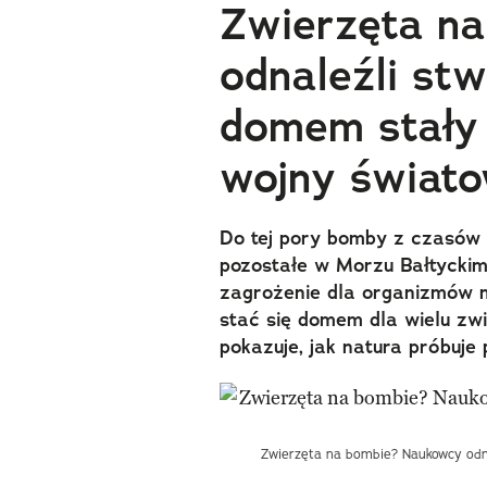
Zwierzęta n
odnaleźli stw
domem stały 
wojny świato
Do tej pory bomby z czasów I
pozostałe w Morzu Bałtycki
zagrożenie dla organizmów m
stać się domem dla wielu zw
pokazuje, jak natura próbuje
Zwierzęta na bombie? Naukowcy odna