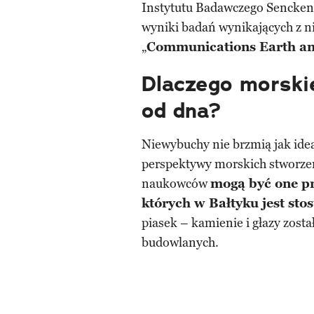
Instytutu Badawczego Sencken
wyniki badań wynikających z n
„
Communications Earth a
Dlaczego morski
od dna?
Niewybuchy nie brzmią jak idea
perspektywy morskich stworze
naukowców
mogą być one pr
których w Bałtyku jest st
piasek – kamienie i głazy zost
budowlanych.