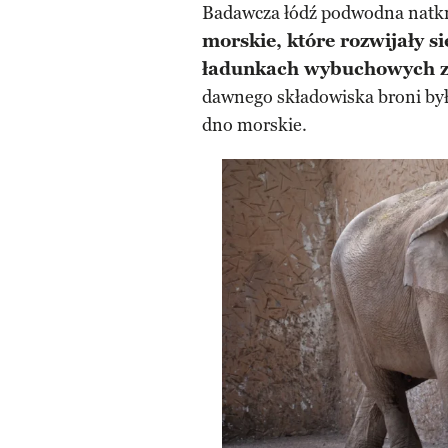
Badawcza łódź podwodna natkn
morskie, które rozwijały s
ładunkach wybuchowych z 
dawnego składowiska broni był d
dno morskie.