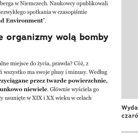
berga w Niemczech. Naukowcy opublikowali
iezwykłego spotkania w czasopiśmie
nd Environment
”.
e organizmy wolą bomby
lne miejsce do życia, prawda? Cóż, z
ń wszystko ma swoje plusy i minusy. Według
zyciągane przez twarde powierzchnie,
osunkowo niewiele
. Głównie wyściela go
ały usunięte w XIX i XX wieku w celach
Wydan
czar