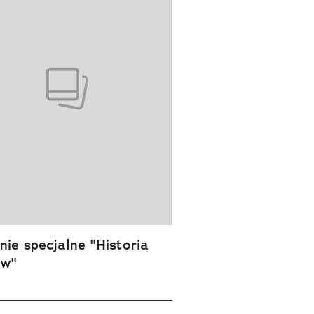
ie specjalne "Historia
ów"