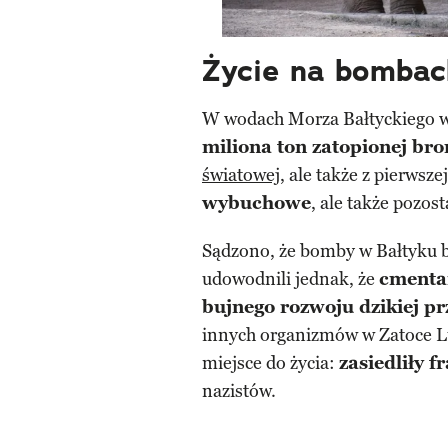
Życie na bombac
W wodach Morza Bałtyckiego wz
miliona ton zatopionej bro
światowej
, ale także z pierwsze
wybuchowe
, ale także pozos
Sądzono, że bomby w Bałtyku b
udowodnili jednak, że
cmenta
bujnego rozwoju dzikiej p
innych organizmów w Zatoce Lu
miejsce do życia:
zasiedliły 
nazistów.