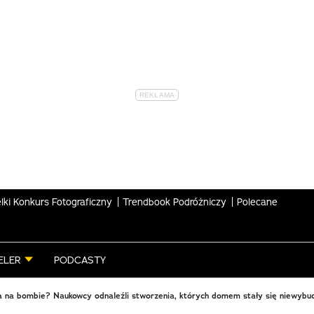
lki Konkurs Fotograficzny
Trendbook Podróżniczy
Polecane
ELER
PODCASTY
 na bombie? Naukowcy odnaleźli stworzenia, których domem stały się niewybuc