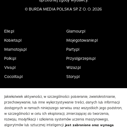
©
BURDA MEDIA POLSKA SP. Z O. O. 2026
Elle.pl
Glamour.pl
Kobieta.pl
Mojegotowanie.pl
Mamotoja.pl
Party.pl
Polki.pl
Przyslijprzepis.pl
Viva.pl
Wizaz.pl
Cocolita.pl
Story.pl
Jakiekolwiek aktywności, w szczególności: pobieranie, zwielokrotnianie,
przechowywanie, lub inne wykorzystywanie treści, danych lub informacji
dostępnych w ramach niniejszego serwisu oraz wszystkich jego podstron,
w szczególności w celu ich eksploracji, zmierzającej do tworzenia,
rozwoju, modyfikacji i szkolenia systemów uczenia maszynowego,
algorytmów lub sztucznej inteligencji
jest zabronione oraz wymaga