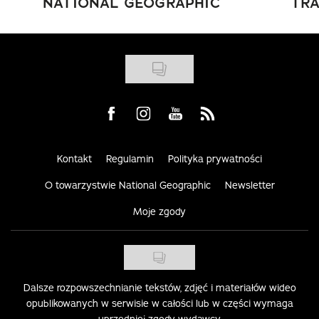
NATIONAL GEOGRAPHIC
TRA
Visit us on Facebook
Visit us on Instagram
Visit us on Youtube
Visit us on Rss
Kontakt
Regulamin
Polityka prywatności
O towarzystwie National Geographic
Newsletter
Moje zgody
Dalsze rozpowszechnianie tekstów, zdjęć i materiałów wideo
opublikowanych w serwisie w całości lub w części wymaga
uprzedniej zgody wydawcy.