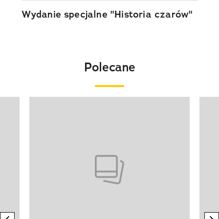
Wydanie specjalne "Historia czarów"
Polecane
Pokazywanie elementu 1 z 20
previous element
n