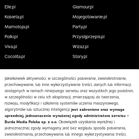
Elle.pl
Glamour.pl
Kobieta.pl
Mojegotowanie.pl
Mamotoja.pl
Party.pl
Polki.pl
Przyslijprzepis.pl
Viva.pl
Wizaz.pl
Cocolita.pl
Story.pl
Jakiekolwiek aktywności, w szczególności: pobieranie, zwielokrotnianie,
przechowywanie, lub inne wykorzystywanie treści, danych lub informacji
dostępnych w ramach niniejszego serwisu oraz wszystkich jego podstron,
w szczególności w celu ich eksploracji, zmierzającej do tworzenia,
rozwoju, modyfikacji i szkolenia systemów uczenia maszynowego,
algorytmów lub sztucznej inteligencji
jest zabronione oraz wymaga
uprzedniej, jednoznacznie wyrażonej zgody administratora serwisu –
Burda Media Polska sp. z o.o.
Obowiązek uzyskania wyraźnej i
jednoznacznej zgody wymagany jest bez względu sposób pobierania,
zwielokrotniania, przechowywania lub innego wykorzystywania treści,