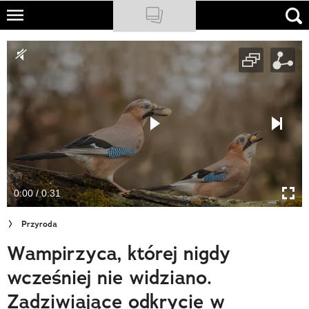
Skip
to
NATIONAL GEOGRAPHIC
main
content
TRAVELER
PODCASTY
Sklep
Newsletter
0:00 / 0:31
Cuda Polski
Przyroda
Wielki Konkurs Fotograficzny
Wampirzyca, której nigdy
Trendbook Podróżniczy
wcześniej nie widziano.
Polecane
Zadziwiające odkrycie w