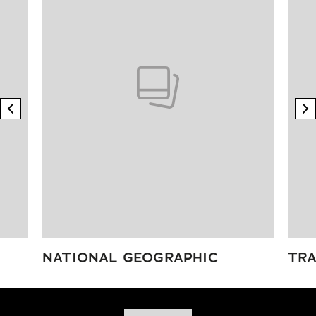
previous element
n
NATIONAL GEOGRAPHIC
TRA