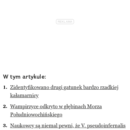
W tym artykule:
Zidentyfikowano drugi gatunek bardzo rzadkiej
kałamarnicy
Wampirzyce odkryto w głębinach Morza
Południowochińskiego
Naukowcy są niemal pewni, że V. pseudoinfernalis