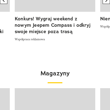
Konkurs! Wygraj weekend z
Niem
nowym Jeepem Compass i odkryj
Współp
ki
swoje miejsce poza trasą
Współpraca reklamowa
Magazyny
Pokazywanie elementu 1 z 4