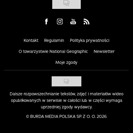
Visit us on Facebook
Visit us on Instagram
Visit us on Youtube
Visit us on Rss
Kontakt
Regulamin
Polityka prywatności
O towarzystwie National Geographic
Newsletter
Moje zgody
Dalsze rozpowszechnianie tekstów, zdjęć i materiałów wideo
opublikowanych w serwisie w całości lub w części wymaga
uprzedniej zgody wydawcy.
©
BURDA MEDIA POLSKA SP. Z O. O. 2026