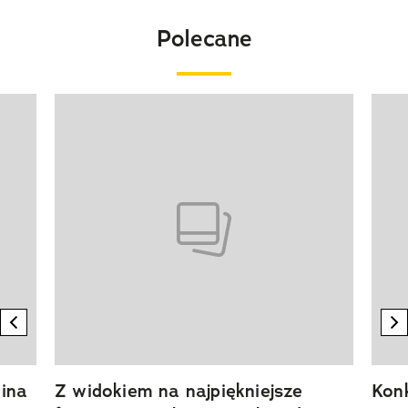
Polecane
Pokazywanie elementu 1 z 20
previous element
n
ina
Z widokiem na najpiękniejsze
Kon