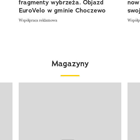
fragmenty wybrzeża. Objazd
now
EuroVelo w gminie Choczewo
swoj
Współpraca reklamowa
Współp
Magazyny
Pokazywanie elementu 1 z 4