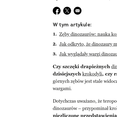
Udostępnij na facebook
Udostępnij na twitter
E-mail do przyjaciela
W tym artykule:
Zęby dinozaurów: nauka ko
Jak odkryto, że dinozaury m
Jak wyglądały wargi dinoza
Czy szczęki drapieżnych
di
dzisiejszych
krokodyli
, czy 
górnych zębów jest stale widoc
wargami.
Dotychczas uważano, że teropo
dinozaurów – przypominał kroko
niezliczone przedstawieni