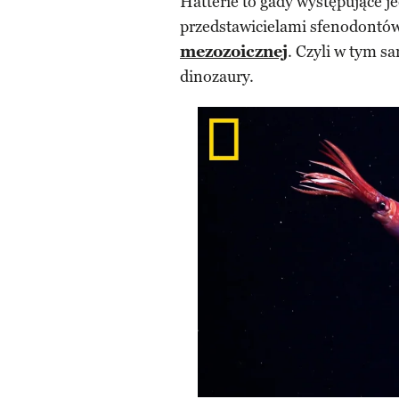
Hatterie to gady występujące j
przedstawicielami sfenodontów
mezozoicznej
. Czyli w tym s
dinozaury.