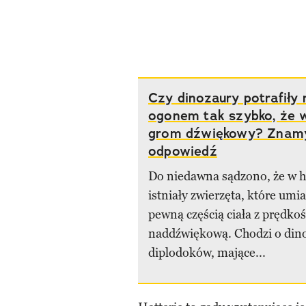
Czy dinozaury potrafiły
ogonem tak szybko, że
grom dźwiękowy? Znamy
odpowiedź
Do niedawna sądzono, że w hi
istniały zwierzęta, które umi
pewną częścią ciała z prędkoś
naddźwiękową. Chodzi o dino
diplodoków, mające...