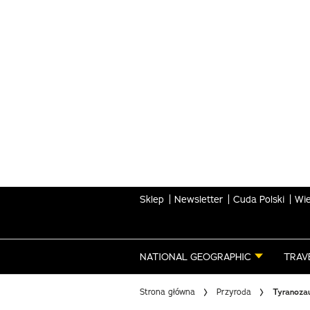
Skip
to
main
content
Sklep
Newsletter
Cuda Polski
Wie
NATIONAL GEOGRAPHIC
TRAV
Strona główna
Przyroda
Tyranozau