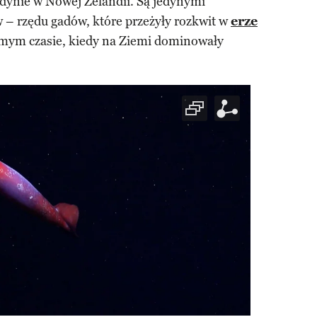
edynie w Nowej Zelandii. Są jedynymi
 – rzędu gadów, które przeżyły rozkwit w
erze
amym czasie, kiedy na Ziemi dominowały