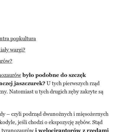
ntra popkultura
iały wargi?
urów?
nozaurów
było podobne do szczęk
raczej jaszczurek?
U tych pierwszych rząd
zny. Natomiast u tych drugich zęby zakryte są
dy – czyli podrząd dwunożnych i mięsożernych
dyle, jeśli chodzi o ekspozycję zębów. Stąd
a
tyranozaurów
i welociraptorów z rzędami