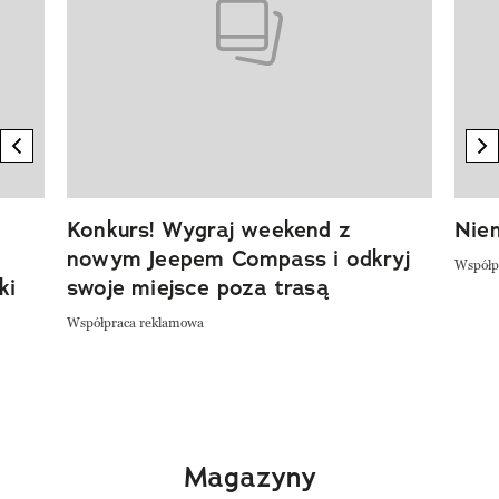
previous element
n
Konkurs! Wygraj weekend z
Niem
nowym Jeepem Compass i odkryj
Współp
ki
swoje miejsce poza trasą
Współpraca reklamowa
Magazyny