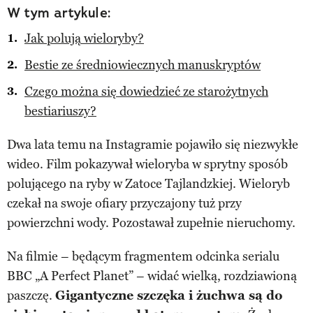
W tym artykule:
Jak polują wieloryby?
Bestie ze średniowiecznych manuskryptów
Czego można się dowiedzieć ze starożytnych
bestiariuszy?
Dwa lata temu na Instagramie pojawiło się niezwykłe
wideo. Film pokazywał wieloryba w sprytny sposób
polującego na ryby w Zatoce Tajlandzkiej. Wieloryb
czekał na swoje ofiary przyczajony tuż przy
powierzchni wody. Pozostawał zupełnie nieruchomy.
Na filmie – będącym fragmentem odcinka serialu
BBC „A Perfect Planet” – widać wielką, rozdziawioną
paszczę.
Gigantyczne szczęka i żuchwa są do