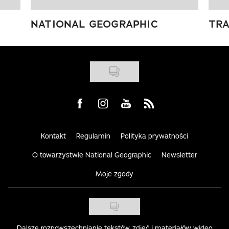
NATIONAL GEOGRAPHIC
TRA
Visit us on Facebook
Visit us on Instagram
Visit us on Youtube
Visit us on Rss
Kontakt
Regulamin
Polityka prywatności
O towarzystwie National Geographic
Newsletter
Moje zgody
Dalsze rozpowszechnianie tekstów, zdjęć i materiałów wideo