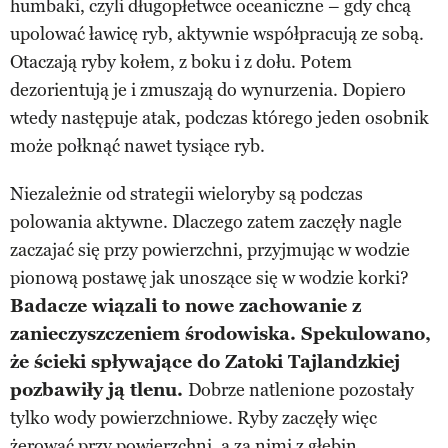
humbaki, czyli długopłetwce oceaniczne – gdy chcą
upolować ławicę ryb, aktywnie współpracują ze sobą.
Otaczają ryby kołem, z boku i z dołu. Potem
dezorientują je i zmuszają do wynurzenia. Dopiero
wtedy następuje atak, podczas którego jeden osobnik
może połknąć nawet tysiące ryb.
Niezależnie od strategii wieloryby są podczas
polowania aktywne. Dlaczego zatem zaczęły nagle
zaczajać się przy powierzchni, przyjmując w wodzie
pionową postawę jak unoszące się w wodzie korki?
Badacze wiązali to nowe zachowanie z
zanieczyszczeniem środowiska. Spekulowano,
że ścieki spływające do Zatoki Tajlandzkiej
pozbawiły ją tlenu.
Dobrze natlenione pozostały
tylko wody powierzchniowe. Ryby zaczęły więc
żerować przy powierzchni, a za nimi z głębin