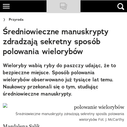
Skip
to
NATIONAL GEOGRAPHIC
Przyroda
main
Średniowieczne manuskrypty
content
TRAVELER
zdradzają sekretny sposób
PODCASTY
polowania wielorybów
Sklep
Wieloryby wabią ryby do paszczy udając, że to
Newsletter
bezpieczne miejsce. Sposób polowania
wielorybów obserwowano już tysiące lat temu.
Cuda Polski
Naukowcy przekonali się o tym, studiując
średniowieczne manuskrypty.
Wielki Konkurs Fotograficzny
Trendbook Podróżniczy
Średniowieczne manuskrypty zdradzają sekretny sposób polowania
Polecane
wielorybów. Fot. J. McCarthy
Magdalena Salik