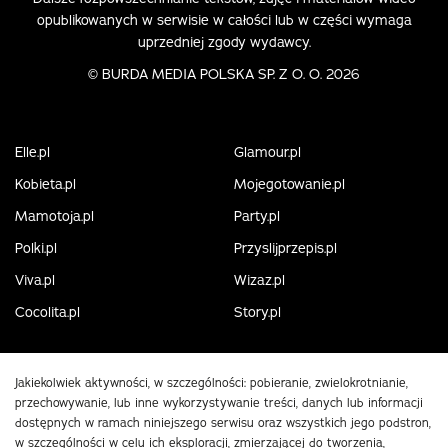
opublikowanych w serwisie w całości lub w części wymaga
uprzedniej zgody wydawcy.
©
BURDA MEDIA POLSKA SP. Z O. O. 2026
Elle.pl
Glamour.pl
Kobieta.pl
Mojegotowanie.pl
Mamotoja.pl
Party.pl
Polki.pl
Przyslijprzepis.pl
Viva.pl
Wizaz.pl
Cocolita.pl
Story.pl
Jakiekolwiek aktywności, w szczególności: pobieranie, zwielokrotnianie,
przechowywanie, lub inne wykorzystywanie treści, danych lub informacji
dostępnych w ramach niniejszego serwisu oraz wszystkich jego podstron,
w szczególności w celu ich eksploracji, zmierzającej do tworzenia,