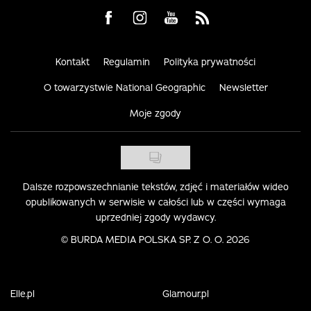
Visit us on Facebook
Visit us on Instagram
Visit us on Youtube
Visit us on Rss
Kontakt
Regulamin
Polityka prywatności
O towarzystwie National Geographic
Newsletter
Moje zgody
Dalsze rozpowszechnianie tekstów, zdjęć i materiałów wideo
opublikowanych w serwisie w całości lub w części wymaga
uprzedniej zgody wydawcy.
©
BURDA MEDIA POLSKA SP. Z O. O. 2026
Elle.pl
Glamour.pl