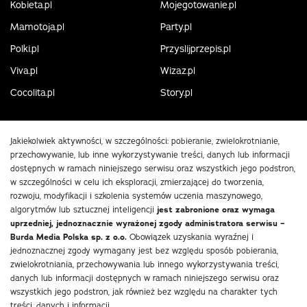
Kobieta.pl
Mojegotowanie.pl
Mamotoja.pl
Party.pl
Polki.pl
Przyslijprzepis.pl
Viva.pl
Wizaz.pl
Cocolita.pl
Story.pl
Jakiekolwiek aktywności, w szczególności: pobieranie, zwielokrotnianie,
przechowywanie, lub inne wykorzystywanie treści, danych lub informacji
dostępnych w ramach niniejszego serwisu oraz wszystkich jego podstron,
w szczególności w celu ich eksploracji, zmierzającej do tworzenia,
rozwoju, modyfikacji i szkolenia systemów uczenia maszynowego,
algorytmów lub sztucznej inteligencji
jest zabronione oraz wymaga
uprzedniej, jednoznacznie wyrażonej zgody administratora serwisu –
Burda Media Polska sp. z o.o.
Obowiązek uzyskania wyraźnej i
jednoznacznej zgody wymagany jest bez względu sposób pobierania,
zwielokrotniania, przechowywania lub innego wykorzystywania treści,
danych lub informacji dostępnych w ramach niniejszego serwisu oraz
wszystkich jego podstron, jak również bez względu na charakter tych
treści, danych i informacji.