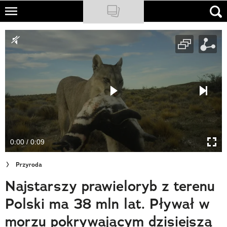
Skip
to
NATIONAL GEOGRAPHIC
main
content
TRAVELER
PODCASTY
Sklep
Newsletter
0:00 / 0:09
Cuda Polski
Przyroda
Wielki Konkurs Fotograficzny
Najstarszy prawieloryb z terenu
Trendbook Podróżniczy
Polski ma 38 mln lat. Pływał w
Polecane
morzu pokrywającym dzisiejszą