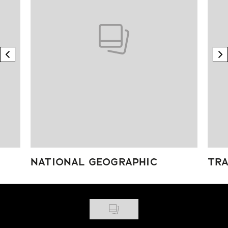
previous element
n
NATIONAL GEOGRAPHIC
TRA