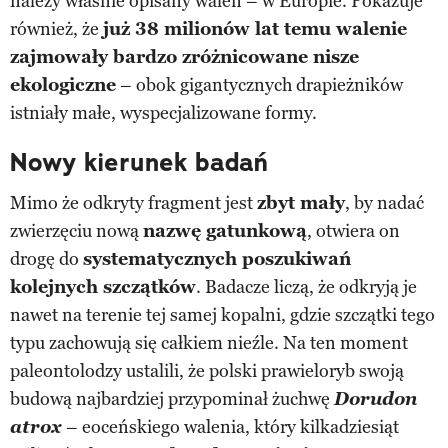
należy właśnie opisany waleń – w Europie. Pokazuje
również, że
już 38 milionów lat temu walenie
zajmowały bardzo zróżnicowane nisze
ekologiczne
– obok gigantycznych drapieżników
istniały małe, wyspecjalizowane formy.
Nowy kierunek badań
Mimo że odkryty fragment jest
zbyt mały
, by nadać
zwierzęciu nową
nazwę gatunkową
, otwiera on
drogę do
systematycznych poszukiwań
kolejnych szczątków
. Badacze liczą, że odkryją je
nawet na terenie tej samej kopalni, gdzie szczątki tego
typu zachowują się całkiem nieźle. Na ten moment
paleontolodzy ustalili, że polski prawieloryb swoją
budową najbardziej przypominał żuchwę
Dorudon
atrox
– eoceńskiego walenia, który kilkadziesiąt