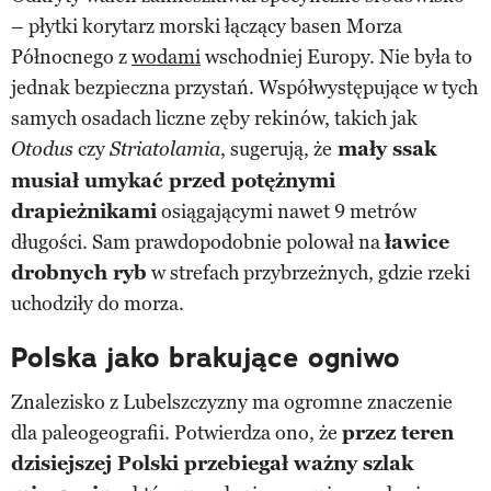
– płytki korytarz morski łączący basen Morza
Północnego z
wodami
wschodniej Europy. Nie była to
jednak bezpieczna przystań. Współwystępujące w tych
samych osadach liczne zęby rekinów, takich jak
czy
, sugerują, że
mały ssak
Otodus
Striatolamia
musiał umykać przed potężnymi
drapieżnikami
osiągającymi nawet 9 metrów
długości. Sam prawdopodobnie polował na
ławice
drobnych ryb
w strefach przybrzeżnych, gdzie rzeki
uchodziły do morza.
Polska jako brakujące ogniwo
Znalezisko z Lubelszczyzny ma ogromne znaczenie
dla paleogeografii. Potwierdza ono, że
przez teren
dzisiejszej Polski przebiegał ważny szlak