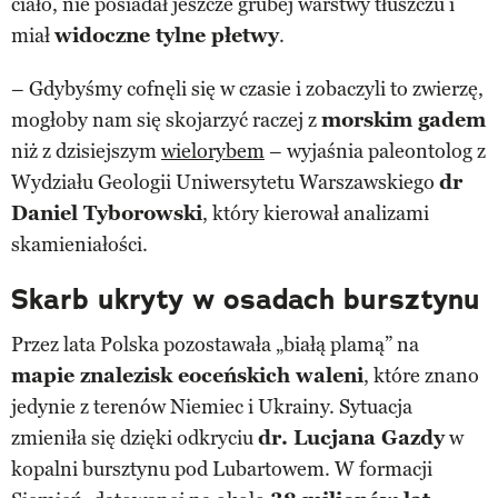
ciało, nie posiadał jeszcze grubej warstwy tłuszczu i
miał
widoczne tylne płetwy
.
– Gdybyśmy cofnęli się w czasie i zobaczyli to zwierzę,
mogłoby nam się skojarzyć raczej z
morskim gadem
niż z dzisiejszym
wielorybem
– wyjaśnia paleontolog z
Wydziału Geologii Uniwersytetu Warszawskiego
dr
Daniel Tyborowski
, który kierował analizami
skamieniałości.
Skarb ukryty w osadach bursztynu
Przez lata Polska pozostawała „białą plamą” na
mapie znalezisk eoceńskich waleni
, które znano
jedynie z terenów Niemiec i Ukrainy. Sytuacja
zmieniła się dzięki odkryciu
dr. Lucjana Gazdy
w
kopalni bursztynu pod Lubartowem. W formacji