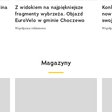
ina
Z widokiem na najpiękniejsze
Kon
fragmenty wybrzeża. Objazd
now
EuroVelo w gminie Choczewo
swoj
Współpraca reklamowa
Współp
Magazyny
Pokazywanie elementu 1 z 4