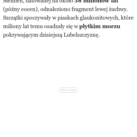
Siemień, datowanej na około
38 milionów lat
(późny eocen), odnaleziono fragment lewej żuchwy.
Szczątki spoczywały w piaskach glaukonitowych, które
miliony lat temu osadzały się w
płytkim morzu
pokrywającym dzisiejszą Lubelszczyznę.