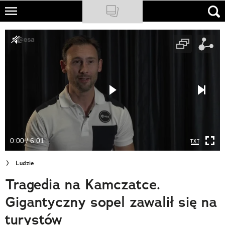
Skip
to
NATIONAL GEOGRAPHIC
main
content
TRAVELER
PODCASTY
Sklep
Newsletter
0:00 / 6:01
Cuda Polski
Ludzie
Wielki Konkurs Fotograficzny
Tragedia na Kamczatce.
Trendbook Podróżniczy
Gigantyczny sopel zawalił się na
Polecane
turystów