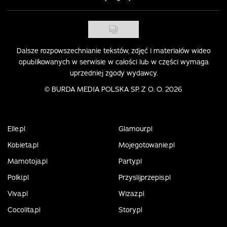
Dalsze rozpowszechnianie tekstów, zdjęć i materiałów wideo
opublikowanych w serwisie w całości lub w części wymaga
uprzedniej zgody wydawcy.
©
BURDA MEDIA POLSKA SP. Z O. O. 2026
Elle.pl
Glamour.pl
Kobieta.pl
Mojegotowanie.pl
Mamotoja.pl
Party.pl
Polki.pl
Przyslijprzepis.pl
Viva.pl
Wizaz.pl
Cocolita.pl
Story.pl