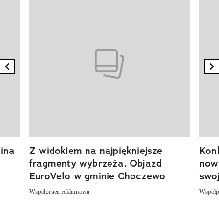
Pokazywanie elementu 1 z 20
previous element
n
ina
Z widokiem na najpiękniejsze
Kon
fragmenty wybrzeża. Objazd
now
EuroVelo w gminie Choczewo
swoj
Współpraca reklamowa
Współp