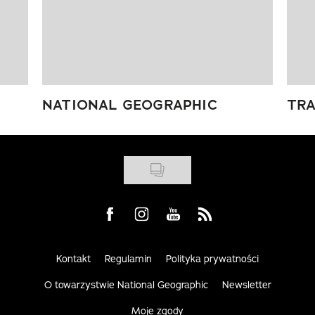
NATIONAL GEOGRAPHIC
TRA
Visit us on Facebook
Visit us on Instagram
Visit us on Youtube
Visit us on Rss
Kontakt
Regulamin
Polityka prywatności
O towarzystwie National Geographic
Newsletter
Moje zgody