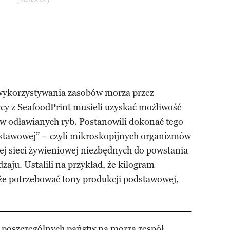
wykorzystywania zasobów morza przez
y z SeafoodPrint musieli uzyskać możliwość
w odławianych ryb. Postanowili dokonać tego
stawowej” – czyli mikroskopijnych organizmów
j sieci żywieniowej niezbędnych do powstania
aju. Ustalili na przykład, że kilogram
że potrzebować tony produkcji podstawowej,
poszczególnych państw na morza zespół