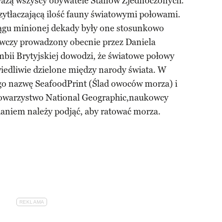
le ważą wszyscy obywatele Stanów Zjednoczonych.
zytłaczającą ilość fauny światowymi połowami.
ciągu minionej dekady były one stosunkowo
awczy prowadzony obecnie przez Daniela
bii Brytyjskiej dowodzi, że światowe połowy
awiedliwie dzielone między narody świata. W
go nazwę SeafoodPrint (Ślad owoców morza) i
owarzystwo National Geographic,naukowcy
zdaniem należy podjąć, aby ratować morza.