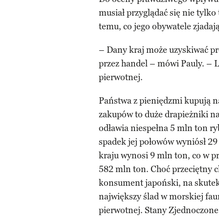
musiał przyglądać się nie tylk
temu, co jego obywatele zjadają
– Dany kraj może uzyskiwać pr
przez handel – mówi Pauly. – L
pierwotnej.
Państwa z pieniędzmi kupują n
zakupów to duże drapieżniki na
odławia niespełna 5 mln ton r
spadek jej połowów wyniósł 2
kraju wynosi 9 mln ton, co w pr
582 mln ton. Choć przeciętny 
konsument japoński, na skutek
największy ślad w morskiej fa
pierwotnej. Stany Zjednoczone