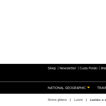
Skip
to
main
content
Sklep
Newsletter
Cuda Polski
Wie
NATIONAL GEOGRAPHIC
TRAV
Strona główna
Ludzie
Łowiska w z