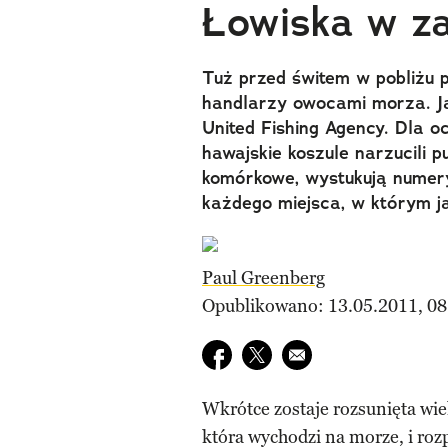
Łowiska w za
Tuż przed świtem w pobliżu p
handlarzy owocami morza. J
United Fishing Agency. Dla o
hawajskie koszule narzucili 
komórkowe, wystukują numery 
każdego miejsca, w którym ja
Paul Greenberg
Opublikowano: 13.05.2011, 08
Udostępnij na facebook
Udostępnij na twitter
E-mail do przyjaciela
Wkrótce zostaje rozsunięta wi
która wychodzi na morze, i roz