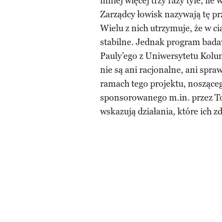
mniej więcej trzy razy tyle, i
Zarządcy łowisk nazywają tę pr
Wielu z nich utrzymuje, że w 
stabilne. Jednak program bad
Pauly’ego z Uniwersytetu Kolum
nie są ani racjonalne, ani spr
ramach tego projektu, noszące
sponsorowanego m.in. przez T
wskazują działania, które ich 