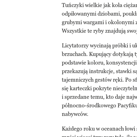
Tuńczyki wielkie jak koła cięża
odpiłowanymi dziobami, poukład
grubymi wargami i okolonymi 
Wszystkie te ryby znajdują swoj
Licytatorzy wycinają próbki i 
brzuchach. Kupujący dotykają ty
podstawie koloru, konsystencji
przekazują instrukcje, stawki 
tajemniczych gestów ręki. Po s
się karteczki pokryte nieczyte
i sprzedane temu, kto daje na
północno-środkowego Pacyfiku
nabywców.
Każdego roku w oceanach łowi s