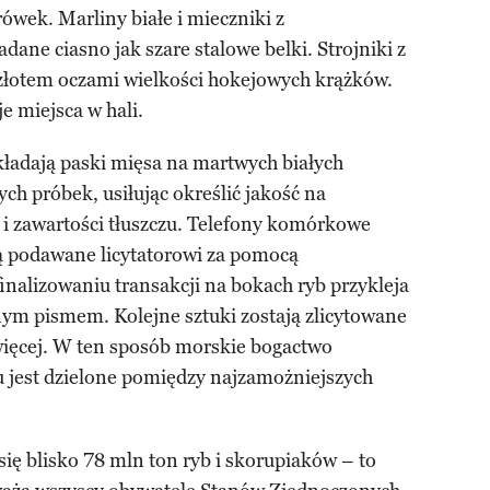
rówek. Marliny białe i mieczniki z
ane ciasno jak szare stalowe belki. Strojniki z
złotem oczami wielkości hokejowych krążków.
e miejsca w hali.
układają paski mięsa na martwych białych
ch próbek, usiłując określić jakość na
 i zawartości tłuszczu. Telefony komórkowe
są podawane licytatorowi za pomocą
finalizowaniu transakcji na bokach ryb przykleja
lnym pismem. Kolejne sztuki zostają zlicytowane
jwięcej. W ten sposób morskie bogactwo
 jest dzielone pomiędzy najzamożniejszych
ię blisko 78 mln ton ryb i skorupiaków – to