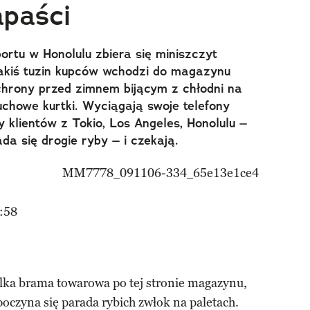
paści
ortu w Honolulu zbiera się miniszczyt
akiś tuzin kupców wchodzi do magazynu
chrony przed zimnem bijącym z chłodni na
puchowe kurtki. Wyciągają swoje telefony
klientów z Tokio, Los Angeles, Honolulu –
da się drogie ryby – i czekają.
:58
elka brama towarowa po tej stronie magazynu,
poczyna się parada rybich zwłok na paletach.