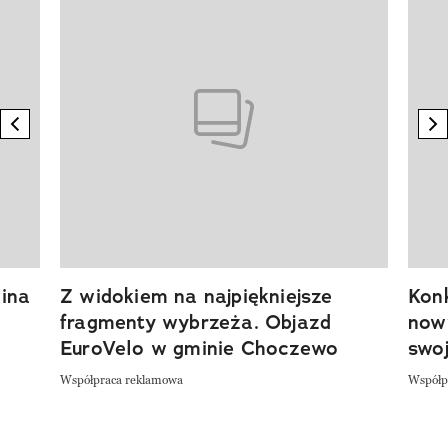
Pokazywanie elementu 1 z 20
previous element
n
ina
Z widokiem na najpiękniejsze
Kon
fragmenty wybrzeża. Objazd
now
EuroVelo w gminie Choczewo
swoj
Współpraca reklamowa
Współp