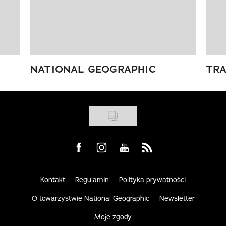
NATIONAL GEOGRAPHIC
TRA
Visit us on Facebook
Visit us on Instagram
Visit us on Youtube
Visit us on Rss
Kontakt
Regulamin
Polityka prywatności
O towarzystwie National Geographic
Newsletter
Moje zgody