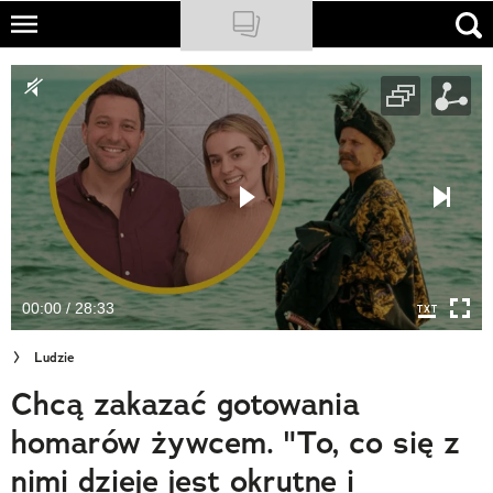
Skip
to
NATIONAL GEOGRAPHIC
main
content
TRAVELER
PODCASTY
Sklep
Newsletter
00:00 / 28:33
Cuda Polski
Ludzie
Wielki Konkurs Fotograficzny
Chcą zakazać gotowania
Trendbook Podróżniczy
homarów żywcem. "To, co się z
Polecane
nimi dzieje jest okrutne i