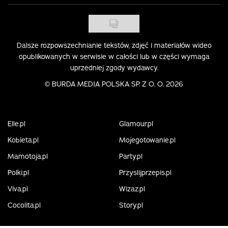
Dalsze rozpowszechnianie tekstów, zdjęć i materiałów wideo
opublikowanych w serwisie w całości lub w części wymaga
uprzedniej zgody wydawcy.
©
BURDA MEDIA POLSKA SP. Z O. O. 2026
Elle.pl
Glamour.pl
Kobieta.pl
Mojegotowanie.pl
Mamotoja.pl
Party.pl
Polki.pl
Przyslijprzepis.pl
Viva.pl
Wizaz.pl
Cocolita.pl
Story.pl