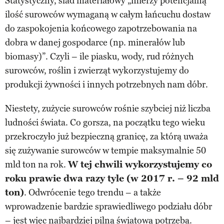
Statystyczny, ślad materiałowy „mierzy potencjalną
ilość surowców wymaganą w całym łańcuchu dostaw
do zaspokojenia końcowego zapotrzebowania na
dobra w danej gospodarce (np. minerałów lub
biomasy)”. Czyli – ile piasku, wody, rud różnych
surowców, roślin i zwierząt wykorzystujemy do
produkcji żywności i innych potrzebnych nam dóbr.
Niestety, zużycie surowców rośnie szybciej niż liczba
ludności świata. Co gorsza, na początku tego wieku
przekroczyło już bezpieczną granicę, za którą uważa
się zużywanie surowców w tempie maksymalnie 50
mld ton na rok.
W tej chwili wykorzystujemy co
roku prawie dwa razy tyle (w 2017 r. – 92 mld
ton)
. Odwrócenie tego trendu – a także
wprowadzenie bardzie sprawiedliwego podziału dóbr
– jest więc najbardziej pilną światową potrzebą.