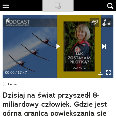
Skip
to
NATIONAL GEOGRAPHIC
main
content
TRAVELER
PODCASTY
Sklep
Newsletter
00:00 / 17:47
Cuda Polski
Ludzie
Wielki Konkurs Fotograficzny
Dzisiaj na świat przyszedł 8-
Trendbook Podróżniczy
miliardowy człowiek. Gdzie jest
Polecane
górna granica powiększania się