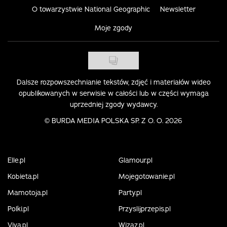
O towarzystwie National Geographic
Newsletter
Moje zgody
Dalsze rozpowszechnianie tekstów, zdjęć i materiałów wideo
opublikowanych w serwisie w całości lub w części wymaga
uprzedniej zgody wydawcy.
©
BURDA MEDIA POLSKA SP. Z O. O. 2026
Elle.pl
Glamour.pl
Kobieta.pl
Mojegotowanie.pl
Mamotoja.pl
Party.pl
Polki.pl
Przyslijprzepis.pl
Viva.pl
Wizaz.pl