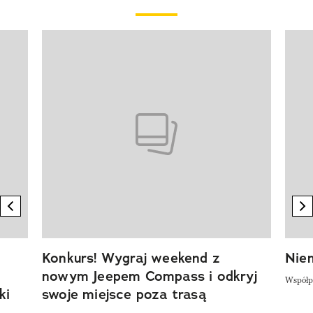
Pokazywanie elementu 1 z 20
previous element
n
Konkurs! Wygraj weekend z
Niem
nowym Jeepem Compass i odkryj
Współp
ki
swoje miejsce poza trasą