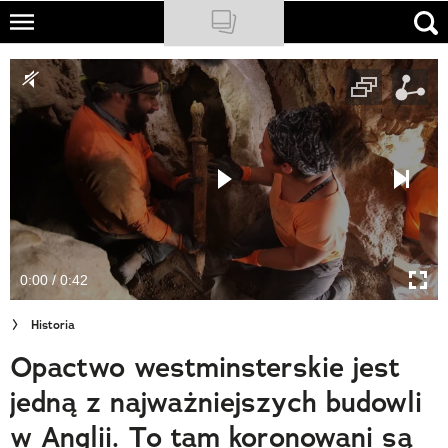
Skip
to
NATIONAL GEOGRAPHIC
main
content
TRAVELER
PODCASTY
Sklep
Newsletter
0:00 / 0:42
Cuda Polski
Historia
Wielki Konkurs Fotograficzny
Opactwo westminsterskie jest
Trendbook Podróżniczy
jedną z najważniejszych budowli
Polecane
w Anglii. To tam koronowani są