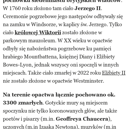
pochówku siedemnastu brytyjskich władców
.
W 1760 roku złożono tam ciało
Jerzego II
.
Ceremonie pogrzebowe jego następców odbywały się
na zamku w Windsorze, w kaplicy św. Jerzego. Tylko
ciało
królowej Wiktorii
zostało złożone w
parkowym mauzoleum. W XX wieku w opactwie
odbyły się nabożeństwa pogrzebowe ku pamięci
hrabiego Mountbattena, księżnej Diany i Elżbiety
Bowes-Lyon, jednak wszyscy oni spoczęli w innych
miejscach. Także ciało zmarłej w 2022 roku
Elżbiety II
nie zostało złożone w opactwie Westminster.
Na terenie opactwa łącznie pochowano ok.
3300 zmarłych
. Gotyckie mury są miejscem
spoczynku nie tylko koronowanych głów, ale także
poetów i pisarzy (m.in.
Geoffreya Chaucera
),
uczonych (m.in
Izaaka Newtona
), muzyków (m.in