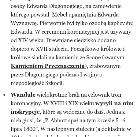
osoby Edwarda Długonogiego, na zamówienie
którego powstał. Mebel upamiętnia Edwarda
Wyznawcę. Pierwotnie był tylko ozdobą kaplicy św.
Edwarda. W ceremonii koronacyjnej jest używany
od XIV wieku. Drewniane siedzisko dodano
dopiero w XVII stuleciu. Początkowo królowie i
królowe siadali na kamieniu ze Scone (zwanym
Kamieniem Przeznaczenia
), zrabowanym
przez Długonogiego podczas I wojny o
niepodległość Szkocji.
Wandale
wielokrotnie brali na celownik tron
koronacyjny. W XVIII i XIX wieku
wyryli na nim
inskrypcje
, które są widoczne do dziś. Jedna z
nich głosi, że „P. Abbott spał na tym krześle 5–6
lipca 1800”. W następnym stuleciu (a dokładnie w