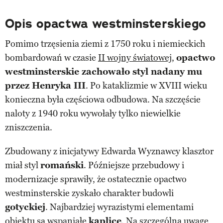
Opis opactwa westminsterskiego
Pomimo trzęsienia ziemi z 1750 roku i niemieckich
bombardowań w czasie
II wojny światowej
,
opactwo
westminsterskie zachowało styl nadany mu
przez Henryka III
. Po kataklizmie w XVIII wieku
konieczna była częściowa odbudowa. Na szczęście
naloty z 1940 roku wywołały tylko niewielkie
zniszczenia.
Zbudowany z inicjatywy Edwarda Wyznawcy klasztor
miał styl
romański
. Późniejsze przebudowy i
modernizacje sprawiły, że ostatecznie opactwo
westminsterskie zyskało charakter budowli
gotyckiej
. Najbardziej wyrazistymi elementami
obiektu są wspaniałe
kaplice
. Na szczególną uwagę