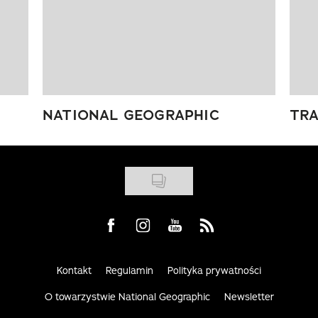
NATIONAL GEOGRAPHIC
TRA
Visit us on Facebook
Visit us on Instagram
Visit us on Youtube
Visit us on Rss
Kontakt
Regulamin
Polityka prywatności
O towarzystwie National Geographic
Newsletter