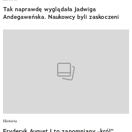
Tak naprawdę wyglądała Jadwiga
Andegaweńska. Naukowcy byli zaskoczeni
Historia
Fryderyk August I to zapomniany „król”