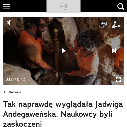
Skip
to
NATIONAL GEOGRAPHIC
main
content
TRAVELER
PODCASTY
Sklep
Newsletter
0:00 / 0:42
Cuda Polski
Historia
Wielki Konkurs Fotograficzny
Tak naprawdę wyglądała Jadwiga
Trendbook Podróżniczy
Andegaweńska. Naukowcy byli
Polecane
zaskoczeni