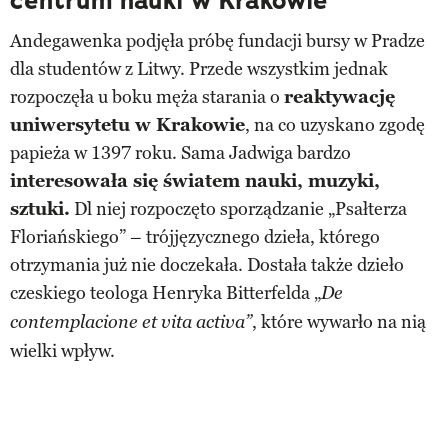
centrum nauki w Krakowie
Andegawenka podjęła próbę fundacji bursy w Pradze
dla studentów z Litwy. Przede wszystkim jednak
rozpoczęła u boku męża starania o
reaktywację
uniwersytetu w Krakowie
, na co uzyskano zgodę
papieża w 1397 roku. Sama Jadwiga bardzo
interesowała się światem nauki, muzyki,
sztuki.
Dl niej rozpoczęto sporządzanie „Psałterza
Floriańskiego” – trójjęzycznego dzieła, którego
otrzymania już nie doczekała. Dostała także dzieło
czeskiego teologa Henryka Bitterfelda „
De
, które wywarło na nią
contemplacione et vita activa”
wielki wpływ.