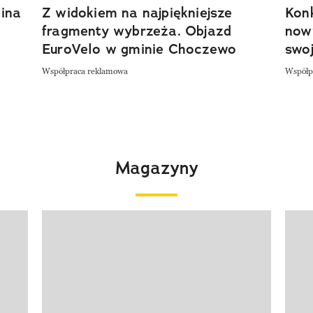
ina
Z widokiem na najpiękniejsze
Kon
fragmenty wybrzeża. Objazd
now
EuroVelo w gminie Choczewo
swoj
Współpraca reklamowa
Współp
Magazyny
Pokazywanie elementu 1 z 4