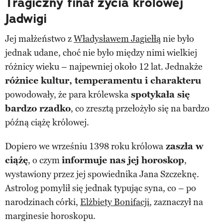
Tragiczny finał życia królowej
Jadwigi
Jej małżeństwo z
Władysławem Jagiełłą
nie było
jednak udane, choć nie było między nimi wielkiej
różnicy wieku – najpewniej około 12 lat. Jednakże
różnice kultur, temperamentu i charakteru
powodowały, że para królewska
spotykała się
bardzo rzadko
, co zresztą przełożyło się na bardzo
późną ciążę królowej.
Dopiero we wrześniu 1398 roku królowa
zaszła w
ciążę
, o czym
informuje nas jej horoskop
,
wystawiony przez jej spowiednika Jana Szczeknę.
Astrolog pomylił się jednak typując syna, co – po
narodzinach córki,
Elżbiety Bonifacji
, zaznaczył na
marginesie horoskopu.