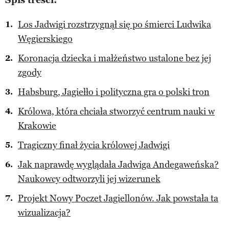
Los Jadwigi rozstrzygnął się po śmierci Ludwika
Węgierskiego
Koronacja dziecka i małżeństwo ustalone bez jej
zgody
Habsburg, Jagiełło i polityczna gra o polski tron
Królowa, która chciała stworzyć centrum nauki w
Krakowie
Tragiczny finał życia królowej Jadwigi
Jak naprawdę wyglądała Jadwiga Andegaweńska?
Naukowcy odtworzyli jej wizerunek
Projekt Nowy Poczet Jagiellonów. Jak powstała ta
wizualizacja?