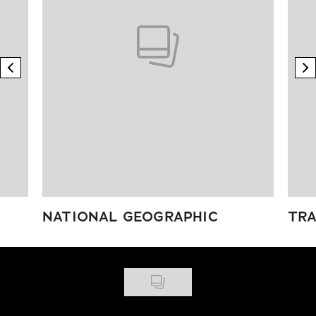
previous element
n
NATIONAL GEOGRAPHIC
TRA