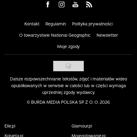
Visit us on Facebook
Visit us on Instagram
Visit us on Youtube
Visit us on Rss
Kontakt
Regulamin
Polityka prywatności
O towarzystwie National Geographic
Newsletter
Moje zgody
Dalsze rozpowszechnianie tekstów, zdjęć i materiałów wideo
opublikowanych w serwisie w całości lub w części wymaga
uprzedniej zgody wydawcy.
©
BURDA MEDIA POLSKA SP. Z O. O. 2026
Elle.pl
Glamour.pl
Kobieta.pl
Mojegotowanie.pl