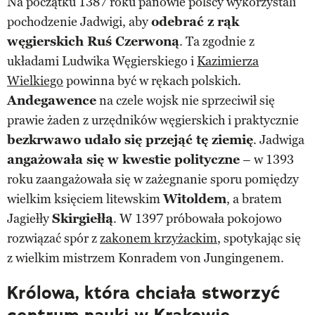
Na początku 1387 roku panowie polscy wykorzystali
pochodzenie Jadwigi, aby
odebrać z rąk
węgierskich Ruś Czerwoną
. Ta zgodnie z
układami Ludwika Węgierskiego i
Kazimierza
Wielkiego
powinna być w rękach polskich.
Andegawence
na czele wojsk nie sprzeciwił się
prawie żaden z urzędników węgierskich i praktycznie
bezkrwawo udało się przejąć tę ziemię
. Jadwiga
angażowała się w kwestie polityczne
– w 1393
roku zaangażowała się w zażegnanie sporu pomiędzy
wielkim księciem litewskim
Witoldem
, a bratem
Jagiełły
Skirgiełłą
. W 1397 próbowała pokojowo
rozwiązać spór z
zakonem krzyżackim
, spotykając się
z wielkim mistrzem Konradem von Jungingenem.
Królowa, która chciała stworzyć