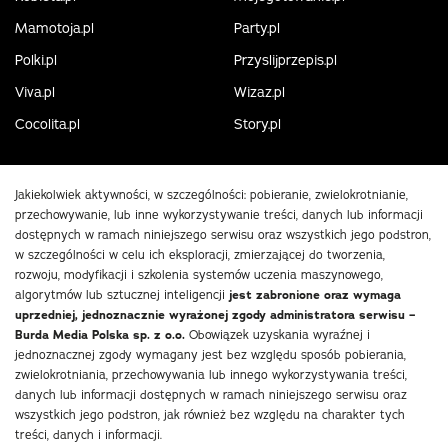
Mamotoja.pl
Party.pl
Polki.pl
Przyslijprzepis.pl
Viva.pl
Wizaz.pl
Cocolita.pl
Story.pl
Jakiekolwiek aktywności, w szczególności: pobieranie, zwielokrotnianie,
przechowywanie, lub inne wykorzystywanie treści, danych lub informacji
dostępnych w ramach niniejszego serwisu oraz wszystkich jego podstron,
w szczególności w celu ich eksploracji, zmierzającej do tworzenia,
rozwoju, modyfikacji i szkolenia systemów uczenia maszynowego,
algorytmów lub sztucznej inteligencji
jest zabronione oraz wymaga
uprzedniej, jednoznacznie wyrażonej zgody administratora serwisu –
Burda Media Polska sp. z o.o.
Obowiązek uzyskania wyraźnej i
jednoznacznej zgody wymagany jest bez względu sposób pobierania,
zwielokrotniania, przechowywania lub innego wykorzystywania treści,
danych lub informacji dostępnych w ramach niniejszego serwisu oraz
wszystkich jego podstron, jak również bez względu na charakter tych
treści, danych i informacji.