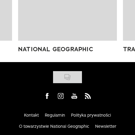
NATIONAL GEOGRAPHIC
TRA
Visit us on Facebook
Visit us on Instagram
Visit us on Youtube
Visit us on Rss
Kontakt
Regulamin
Polityka prywatności
O towarzystwie National Geographic
Newsletter