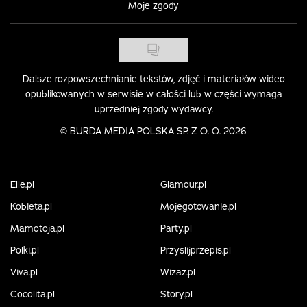
Moje zgody
Dalsze rozpowszechnianie tekstów, zdjęć i materiałów wideo
opublikowanych w serwisie w całości lub w części wymaga
uprzedniej zgody wydawcy.
©
BURDA MEDIA POLSKA SP. Z O. O. 2026
Elle.pl
Glamour.pl
Kobieta.pl
Mojegotowanie.pl
Mamotoja.pl
Party.pl
Polki.pl
Przyslijprzepis.pl
Viva.pl
Wizaz.pl
Cocolita.pl
Story.pl