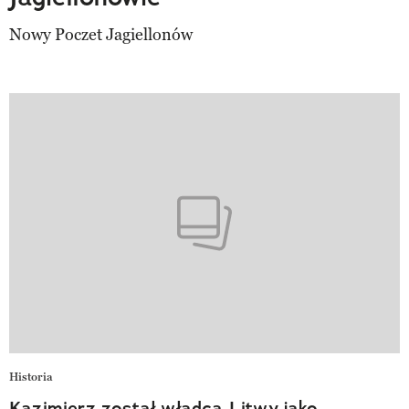
Nowy Poczet Jagiellonów
Historia
Kazimierz został władcą Litwy jako