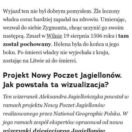
Wyjazd ten nie był dobrym pomysłem. Źle leczony
władca coraz bardziej zapadał na zdrowiu. Umierając,
wezwał do siebie Zygmunta, chcąc uczynić go swoim
następcą. Zmarł w
Wilnie
19 sierpnia 1506 roku i
tam
został pochowany
. Helena była do końca u jego
boku. Po śmierci władcy nie wyjechała z kraju,
zostając na Litwie aż do śmierci.
Projekt Nowy Poczet Jagiellonów.
Jak powstała ta wizualizacja?
Ten wizerunek Aleksandra Jagiellończyka powstał w
ramach projektu Nowy Poczet Jagiellonów
realizowanego przez National Geographic Polska. W
jego ramach zespół ekspertów opracował od nowa
wizerunki dziesięciorga Jagiellonów
.