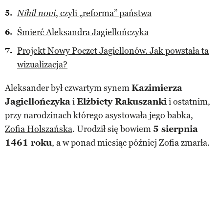
, czyli „reforma” państwa
Nihil novi
Śmierć Aleksandra Jagiellończyka
Projekt Nowy Poczet Jagiellonów. Jak powstała ta
wizualizacja?
Aleksander był czwartym synem
Kazimierza
Jagiellończyka
i
Elżbiety Rakuszanki
i ostatnim,
przy narodzinach którego asystowała jego babka,
Zofia Holszańska
. Urodził się bowiem
5 sierpnia
1461 roku
, a w ponad miesiąc później Zofia zmarła.