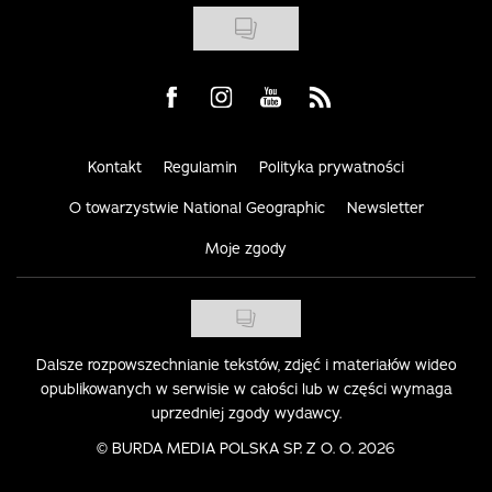
Visit us on Facebook
Visit us on Instagram
Visit us on Youtube
Visit us on Rss
Kontakt
Regulamin
Polityka prywatności
O towarzystwie National Geographic
Newsletter
Moje zgody
Dalsze rozpowszechnianie tekstów, zdjęć i materiałów wideo
opublikowanych w serwisie w całości lub w części wymaga
uprzedniej zgody wydawcy.
©
BURDA MEDIA POLSKA SP. Z O. O. 2026