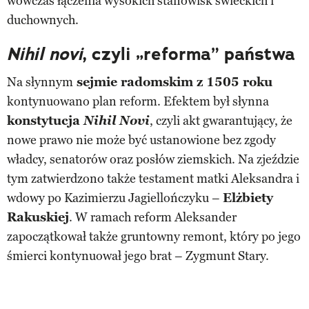
wówczas łączenia wysokich stanowisk świeckich i
duchownych.
Nihil novi
, czyli „reforma” państwa
Na słynnym
sejmie radomskim z 1505 roku
kontynuowano plan reform. Efektem był słynna
konstytucja
Nihil Novi
, czyli akt gwarantujący, że
nowe prawo nie może być ustanowione bez zgody
władcy, senatorów oraz posłów ziemskich. Na zjeździe
tym zatwierdzono także testament matki Aleksandra i
wdowy po Kazimierzu Jagiellończyku –
Elżbiety
Rakuskiej
. W ramach reform Aleksander
zapoczątkował także gruntowny remont, który po jego
śmierci kontynuował jego brat – Zygmunt Stary.