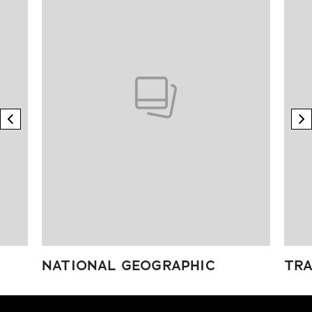
previous element
n
NATIONAL GEOGRAPHIC
TRA