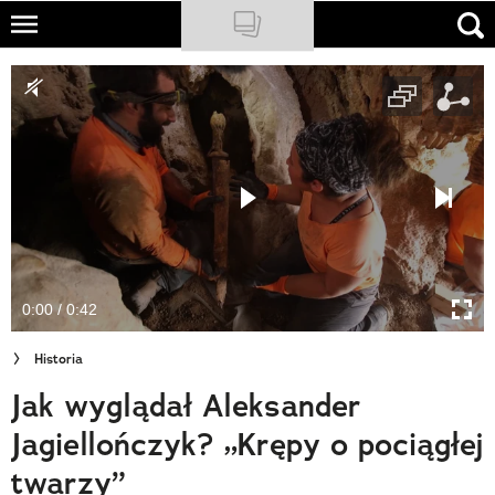
Skip
to
NATIONAL GEOGRAPHIC
main
content
TRAVELER
PODCASTY
Sklep
Newsletter
0:00 / 0:42
Cuda Polski
Historia
Wielki Konkurs Fotograficzny
Jak wyglądał Aleksander
Trendbook Podróżniczy
Jagiellończyk? „Krępy o pociągłej
Polecane
twarzy”