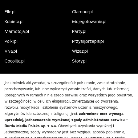
Elle.pl
Glamour.pl
Kobieta.pl
Mojegotowanie.pl
Mamotoja.pl
Party.pl
Polki.pl
Przyslijprzepis.pl
Viva.pl
Wizaz.pl
Cocolita.pl
Story.pl
Jakiekolwiek aktywności, w szczególności: pobieranie, zwielokrotnianie,
przechowywanie, lub inne wykorzystywanie treści, danych lub informacji
dostępnych w ramach niniejszego serwisu oraz wszystkich jego podstron,
w szczególności w celu ich eksploracji, zmierzającej do tworzenia,
rozwoju, modyfikacji i szkolenia systemów uczenia maszynowego,
algorytmów lub sztucznej inteligencji
jest zabronione oraz wymaga
uprzedniej, jednoznacznie wyrażonej zgody administratora serwisu –
Burda Media Polska sp. z o.o.
Obowiązek uzyskania wyraźnej i
jednoznacznej zgody wymagany jest bez względu sposób pobierania,