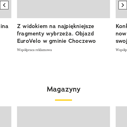
previous element
n
ina
Z widokiem na najpiękniejsze
Kon
fragmenty wybrzeża. Objazd
now
EuroVelo w gminie Choczewo
swoj
Współpraca reklamowa
Współp
Magazyny
Pokazywanie elementu 1 z 4