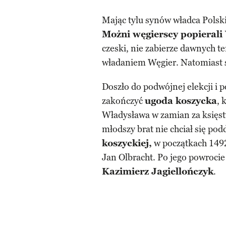
Mając tylu synów władca Polski
Możni węgierscy popieral
czeski, nie zabierze dawnych te
władaniem Węgier. Natomiast s
Doszło do podwójnej elekcji i 
zakończyć
ugoda koszycka
, 
Władysława w zamian za księst
młodszy brat nie chciał się pod
koszyckiej,
w początkach 1492 
Jan Olbracht. Po jego powrocie 
Kazimierz Jagiellończyk
.