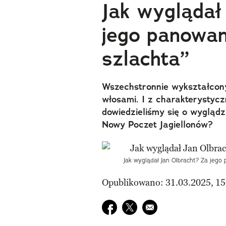
Jak wyglądał
jego panowan
szlachta”
Wszechstronnie wykształcony
włosami. I z charakterystyc
dowiedzieliśmy się o wyglądz
Nowy Poczet Jagiellonów?
Jak wyglądał Jan Olbracht? Za jego
Opublikowano: 31.03.2025, 15
Udostępnij na facebook
Udostępnij na twitter
E-mail do przyjaciela