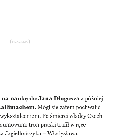
ił na naukę do Jana Długosza
a później
allimachem
. Mógł się zatem pochwalić
ykształceniem. Po śmierci władcy Czech
z umowami tron praski trafił w ręce
a Jagiellończyka
– Władysława.