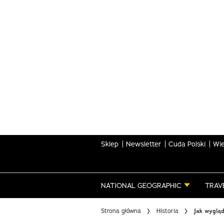
Skip
to
main
content
Sklep
Newsletter
Cuda Polski
Wie
NATIONAL GEOGRAPHIC
TRAV
Strona główna
Historia
Jak wygląd