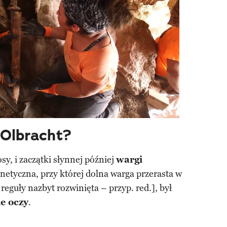
 Olbracht?
osy, i zaczątki słynnej później
wargi
netyczna, przy której dolna warga przerasta w
 reguły nazbyt rozwinięta – przyp. red.], był
e oczy
.