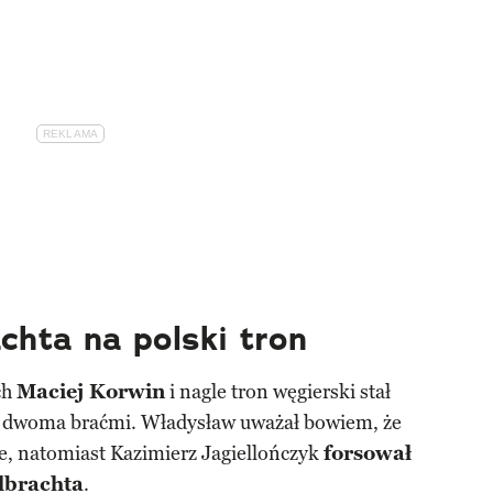
chta na polski tron
ch
Maciej Korwin
i nagle tron węgierski stał
zy dwoma braćmi. Władysław uważał bowiem, że
e, natomiast Kazimierz Jagiellończyk
forsował
lbrachta
.