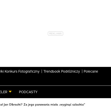
lki Konkurs Fotograficzny
Trendbook Podróżniczy
Polecane
ELER
PODCASTY
ał Jan Olbracht? Za jego panowania miała „wyginąć szlachta”