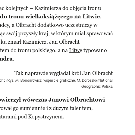
 kolejnych – Kazimierza do objęcia tronu
do tronu wielkoksiążęcego na Litwie
.
adcy, a Olbracht dodatkowo uczestniczy w
ąc swój przyszły kraj, w którym miał sprawować
oku zmarł Kazimierz, Jan Olbracht
tem do tronu polskiego, a na
Litwę
typowano
ndra
.
acht
/Rys. M. Bondarowicz, wsparcie graficzne: M. Doroszko/National
Geographic Polska
powierzył wówczas Janowi Olbrachtowi
wował go sumiennie i z dużym talentem,
Tatarami pod Kopystrzynem.